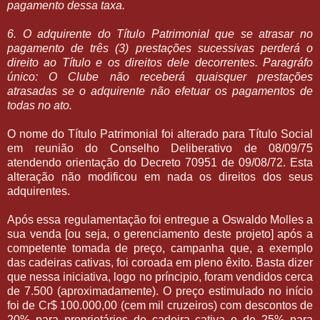
pagamento dessa taxa.
6. O adquirente do Título Patrimonial que se atrasar no
pagamento de três (3) prestações sucessivas perderá o
direito ao Título e os direitos dele decorrentes. Paragráfo
único: O Clube não receberá quaisquer prestações
atrasadas se o adquirente não efetuar os pagamentos de
todas no ato.
O nome do Título Patrimonial foi alterado para Título Social
em reunião do Conselho Deliberativo de 08/09/75
atendendo orientação do Decreto 70951 de 09/08/72. Esta
alteração não modificou em nada os direitos dos seus
adquirentes.
Após essa regulamentação foi entregue a Oswaldo Molles a
sua venda [ou seja, o gerenciamento deste projeto] após a
competente tomada de preço, campanha que, a exemplo
das cadeiras cativas, foi coroada em pleno êxito. Basta dizer
que nessa iniciativa, logo no príncipio, foram vendidos cerca
de 7.500 (aproximadamente). O preço estimulado no início
foi de Cr$ 100.000,00 (cem mil cruzeiros) com descontos de
20% para proprietários de cadeira cativa e de 25% para