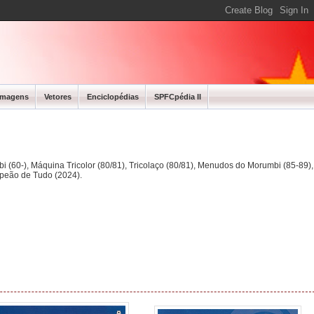
Imagens
Vetores
Enciclopédias
SPFCpédia II
bi (60-), Máquina Tricolor (80/81), Tricolaço (80/81), Menudos do Morumbi (85-89
mpeão de Tudo (2024).