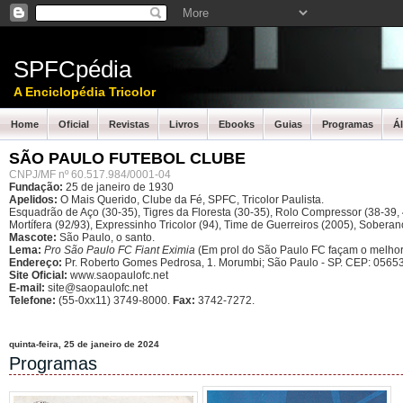
SPFCpédia
A Enciclopédia Tricolor
Home
Oficial
Revistas
Livros
Ebooks
Guias
Programas
Á
SÃO PAULO FUTEBOL CLUBE
CNPJ/MF nº 60.517.984/0001-04
Fundação:
25 de janeiro de 1930
Apelidos:
O Mais Querido, Clube da Fé, SPFC, Tricolor Paulista.
Esquadrão de Aço (30-35), Tigres da Floresta (30-35), Rolo Compressor (38-39, 4
Mortífera (92/93), Expressinho Tricolor (94), Time de Guerreiros (2005), Sober
Mascote:
São Paulo, o santo.
Lema:
Pro São Paulo FC Fiant Eximia
(Em prol do São Paulo FC façam o melhor
Endereço:
Pr. Roberto Gomes Pedrosa, 1. Morumbi; São Paulo - SP.
CEP: 05653
Site Oficial:
www.saopaulofc.net
E-mail:
site@saopaulofc.net
Telefone:
(55-0xx11) 3749-8000.
Fax:
3742-7272.
quinta-feira, 25 de janeiro de 2024
Programas