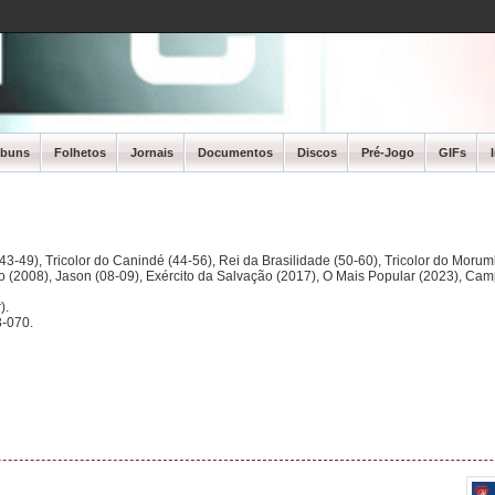
lbuns
Folhetos
Jornais
Documentos
Discos
Pré-Jogo
GIFs
3-49), Tricolor do Canindé (44-56), Rei da Brasilidade (50-60), Tricolor do Morum
ano (2008), Jason (08-09), Exército da Salvação (2017), O Mais Popular (2023), Ca
).
-070.