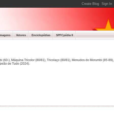
Imagens
Vetores
Enciclopédias
SPFCpédia II
bi (60-), Máquina Tricolor (80/81), Tricolaço (80/81), Menudos do Morumbi (85-89
mpeão de Tudo (2024).