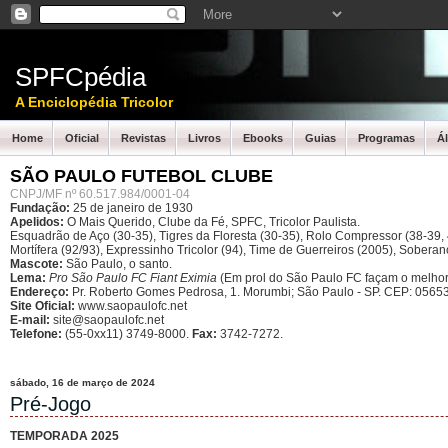
SPFCpédia
A Enciclopédia Tricolor
Home
Oficial
Revistas
Livros
Ebooks
Guias
Programas
Á
SÃO PAULO FUTEBOL CLUBE
CNPJ/MF nº 60.517.984/0001-04
Fundação:
25 de janeiro de 1930
Apelidos:
O Mais Querido, Clube da Fé, SPFC, Tricolor Paulista.
Esquadrão de Aço (30-35), Tigres da Floresta (30-35), Rolo Compressor (38-39, 4
Mortífera (92/93), Expressinho Tricolor (94), Time de Guerreiros (2005), Sober
Mascote:
São Paulo, o santo.
Lema:
Pro São Paulo FC Fiant Eximia
(Em prol do São Paulo FC façam o melhor
Endereço:
Pr. Roberto Gomes Pedrosa, 1. Morumbi; São Paulo - SP.
CEP: 05653
Site Oficial:
www.saopaulofc.net
E-mail:
site@saopaulofc.net
Telefone:
(55-0xx11) 3749-8000.
Fax:
3742-7272.
sábado, 16 de março de 2024
Pré-Jogo
TEMPORADA 2025