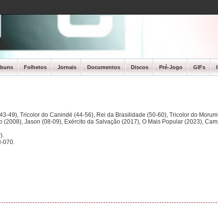
lbuns
Folhetos
Jornais
Documentos
Discos
Pré-Jogo
GIFs
3-49), Tricolor do Canindé (44-56), Rei da Brasilidade (50-60), Tricolor do Morum
ano (2008), Jason (08-09), Exército da Salvação (2017), O Mais Popular (2023), Ca
).
-070.