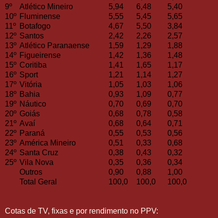
9º
Atlético Mineiro
5,94
6,48
5,40
10º
Fluminense
5,55
5,45
5,65
11º
Botafogo
4,67
5,50
3,84
12º
Santos
2,42
2,26
2,57
13º
Atlético Paranaense
1,59
1,29
1,88
14º
Figueirense
1,42
1,36
1,48
15º
Coritiba
1,41
1,65
1,17
16º
Sport
1,21
1,14
1,27
17º
Vitória
1,05
1,03
1,06
18º
Bahia
0,93
1,09
0,77
19º
Náutico
0,70
0,69
0,70
20º
Goiás
0,68
0,78
0,58
21º
Avaí
0,68
0,64
0,71
22º
Paraná
0,55
0,53
0,56
23º
América Mineiro
0,51
0,33
0,68
24º
Santa Cruz
0,38
0,43
0,32
25º
Vila Nova
0,35
0,36
0,34
Outros
0,90
0,88
1,00
Total Geral
100,0
100,0
100,0
Cotas de TV, fixas e por rendimento no PPV: