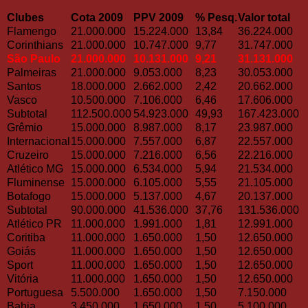
Clubes
Cota 2009
PPV
2009
% Pesq.
Valor total
Flamengo
21.000.000
15.224.000
13,84
36.224.000
Corinthians
21.000.000
10.747.000
9,77
31.747.000
São Paulo
21.000.000
10.131.000
9,21
31.131.000
Palmeiras
21.000.000
9.053.000
8,23
30.053.000
Santos
18.000.000
2.662.000
2,42
20.662.000
Vasco
10.500.000
7.106.000
6,46
17.606.000
Subtotal
112.500.000
54.923.000
49,93
167.423.000
Grêmio
15.000.000
8.987.000
8,17
23.987.000
Internacional
15.000.000
7.557.000
6,87
22.557.000
Cruzeiro
15.000.000
7.216.000
6,56
22.216.000
Atlético MG
15.000.000
6.534.000
5,94
21.534.000
Fluminense
15.000.000
6.105.000
5,55
21.105.000
Botafogo
15.000.000
5.137.000
4,67
20.137.000
Subtotal
90.000.000
41.536.000
37,76
131.536.000
Atlético PR
11.000.000
1.991.000
1,81
12.991.000
Coritiba
11.000.000
1.650.000
1,50
12.650.000
Goiás
11.000.000
1.650.000
1,50
12.650.000
Sport
11.000.000
1.650.000
1,50
12.650.000
Vitória
11.000.000
1.650.000
1,50
12.650.000
Portuguesa
5.500.000
1.650.000
1,50
7.150.000
Bahia
3.450.000
1.650.000
1,50
5.100.000