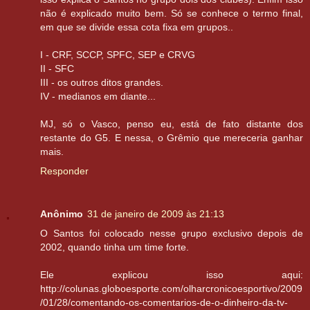
não é explicado muito bem. Só se conhece o termo final,
em que se divide essa cota fixa em grupos..
I - CRF, SCCP, SPFC, SEP e CRVG
II - SFC
III - os outros ditos grandes.
IV - medianos em diante...
MJ, só o Vasco, penso eu, está de fato distante dos
restante do G5. E nessa, o Grêmio que mereceria ganhar
mais.
Responder
Anônimo
31 de janeiro de 2009 às 21:13
O Santos foi colocado nesse grupo exclusivo depois de
2002, quando tinha um time forte.
Ele explicou isso aqui:
http://colunas.globoesporte.com/olharcronicoesportivo/2009
/01/28/comentando-os-comentarios-de-o-dinheiro-da-tv-