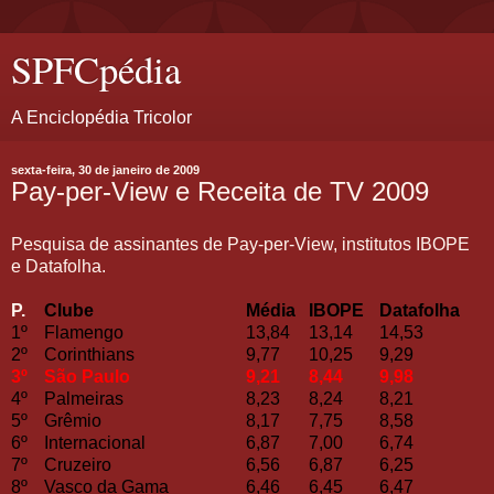
SPFCpédia
A Enciclopédia Tricolor
sexta-feira, 30 de janeiro de 2009
Pay-per-View e Receita de TV 2009
Pesquisa de assinantes de Pay-per-View, institutos IBOPE
e Datafolha.
P.
Clube
Média
IBOPE
Datafolha
1º
Flamengo
13,84
13,14
14,53
2º
Corinthians
9,77
10,25
9,29
3º
São Paulo
9,21
8,44
9,98
4º
Palmeiras
8,23
8,24
8,21
5º
Grêmio
8,17
7,75
8,58
6º
Internacional
6,87
7,00
6,74
7º
Cruzeiro
6,56
6,87
6,25
8º
Vasco da Gama
6,46
6,45
6,47