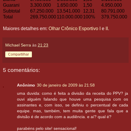
Guarani
3.300.000
1.650.000
1,50
4.950.000
Subtotal
67.250.000
13.541.000
12,31
80.791.000
Total
269.750.000
110.000.000
100%
379.750.000
Maiores detalhes em:
Olhar Crônico Esportivo
I
e
II
.
Michael Serra
às
21:23
Compartilhar
5 comentários:
Anônimo
30 de janeiro de 2009 às 21:58
uma duvida: como é feita a divisão da receita do PPV? ja
ouvi alguém falando que houve uma pesquisa com os
assinantes e, com isso, se definiu o percentual de cada
equipe. mas, também, tem muita gente que fala que a
divisão é de acordo com a audiência. e aí? qual é?
parabéns pelo site! sensacional!