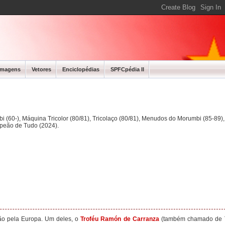
Imagens
Vetores
Enciclopédias
SPFCpédia II
bi (60-), Máquina Tricolor (80/81), Tricolaço (80/81), Menudos do Morumbi (85-89
mpeão de Tudo (2024).
rão pela Europa. Um deles, o
Troféu Ramón de Carranza
(também chamado de