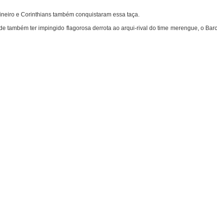
Mineiro e Corinthians também conquistaram essa taça.
s de também ter impingido flagorosa derrota ao arqui-rival do time merengue, o Bar