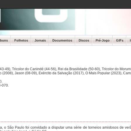
lbuns
Folhetos
Jornais
Documentos
Discos
Pré-Jogo
GIFs
3-49), Tricolor do Canindé (44-56), Rei da Brasilidade (50-60), Tricolor do Morum
ano (2008), Jason (08-09), Exército da Salvação (2017), O Mais Popular (2023), Ca
).
-070.
a, o São Paulo foi convidado a disputar uma série de torneios amistosos de ve