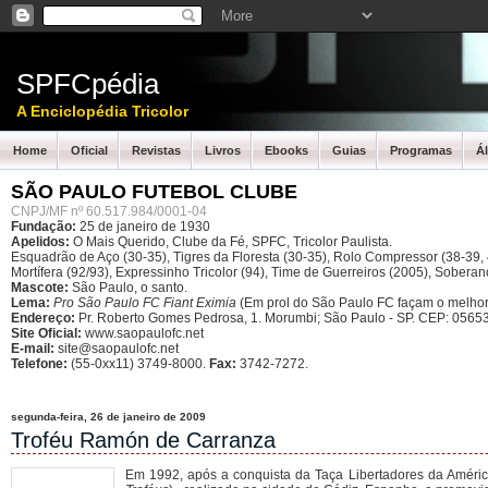
SPFCpédia
A Enciclopédia Tricolor
Home
Oficial
Revistas
Livros
Ebooks
Guias
Programas
Á
SÃO PAULO FUTEBOL CLUBE
CNPJ/MF nº 60.517.984/0001-04
Fundação:
25 de janeiro de 1930
Apelidos:
O Mais Querido, Clube da Fé, SPFC, Tricolor Paulista.
Esquadrão de Aço (30-35), Tigres da Floresta (30-35), Rolo Compressor (38-39, 4
Mortífera (92/93), Expressinho Tricolor (94), Time de Guerreiros (2005), Sober
Mascote:
São Paulo, o santo.
Lema:
Pro São Paulo FC Fiant Eximia
(Em prol do São Paulo FC façam o melhor
Endereço:
Pr. Roberto Gomes Pedrosa, 1. Morumbi; São Paulo - SP.
CEP: 05653
Site Oficial:
www.saopaulofc.net
E-mail:
site@saopaulofc.net
Telefone:
(55-0xx11) 3749-8000.
Fax:
3742-7272.
segunda-feira, 26 de janeiro de 2009
Troféu Ramón de Carranza
Em 1992, após a conquista da Taça Libertadores da Améric