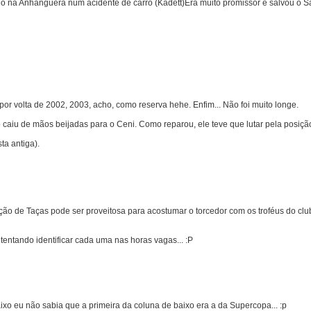
o na Anhanguera num acidente de carro (Kadett)Era muito promissor e salvou o S
r volta de 2002, 2003, acho, como reserva hehe. Enfim... Não foi muito longe.
ão caiu de mãos beijadas para o Ceni. Como reparou, ele teve que lutar pela pos
ta antiga).
ção de Taças pode ser proveitosa para acostumar o torcedor com os troféus do clu
ntando identificar cada uma nas horas vagas... :P
o eu não sabia que a primeira da coluna de baixo era a da Supercopa... :p