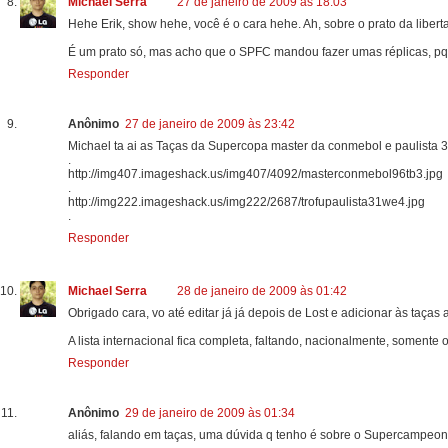
Michael Serra
27 de janeiro de 2009 às 18:03
Hehe Erik, show hehe, você é o cara hehe. Ah, sobre o prato da libe
É um prato só, mas acho que o SPFC mandou fazer umas réplicas, pq 
Responder
Anônimo
27 de janeiro de 2009 às 23:42
Michael ta ai as Taças da Supercopa master da conmebol e paulista 
.
http://img407.imageshack.us/img407/4092/masterconmebol96tb3.jpg
.
http://img222.imageshack.us/img222/2687/trofupaulista31we4.jpg
.
Responder
Michael Serra
28 de janeiro de 2009 às 01:42
Obrigado cara, vo até editar já já depois de Lost e adicionar às taças
A lista internacional fica completa, faltando, nacionalmente, somente 
Responder
Anônimo
29 de janeiro de 2009 às 01:34
aliás, falando em taças, uma dúvida q tenho é sobre o Supercampeonat