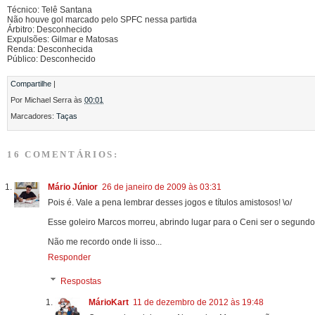
Técnico: Telê Santana
Não houve gol marcado pelo SPFC nessa partida
Árbitro: Desconhecido
Expulsões: Gilmar e Matosas
Renda: Desconhecida
Público: Desconhecido
Compartilhe
|
Por
Michael Serra
às
00:01
Marcadores:
Taças
16 COMENTÁRIOS:
Mário Júnior
26 de janeiro de 2009 às 03:31
Pois é. Vale a pena lembrar desses jogos e títulos amistosos! \o/
Esse goleiro Marcos morreu, abrindo lugar para o Ceni ser o segund
Não me recordo onde li isso...
Responder
Respostas
MárioKart
11 de dezembro de 2012 às 19:48