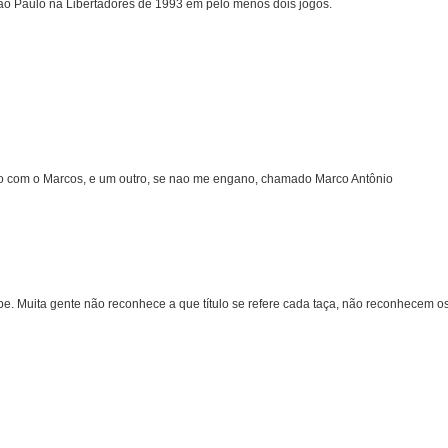
ão Paulo na Libertadores de 1993 em pelo menos dois jogos.
ição com o Marcos, e um outro, se nao me engano, chamado Marco Antônio
be. Muita gente não reconhece a que título se refere cada taça, não reconhecem o