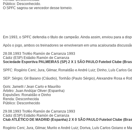
Público: Desconhecido.
O SPFC sagrou-se vencedor desse torneio.
Em 1993, o SPFC defendia o título de campeão. Ainda assim, enviou para a disp
Após o jogo, ambos os treinadores se envolveram em uma acalourada discussão
28.08.1993 Troféo Ramón de Carranza 1993
Cádiz (ESP) Estádio Ramón de Carranza
Sociedade Esportiva PALMEIRAS (SP) 2 X 1 SÃO PAULO Futebol Clube (Brasi
SPFC: Rogério Ceni; Jura, Gilmar, Ronaldão e André Luiz; Dinho, Luís Carlos Go
SEP: Sérgio; Gil Baiano (Cláudio), Tonhão (Paulo Sérgio), Alexandre Rosa e Ro
Gols: Jamelli / Jean Carlo e Maurílio
Árbitro: Juan Andújar Oliver (Espanha)
Expulsões: Ronaldão e Dinho
Renda: Desconhecida
Público: Desconhecido
29.08.1993 Troféo Ramón de Carranza 1993
Cádiz (ESP) Estádio Ramón de Carranza
Club ATLÉTICO DE MADRID (Espanha) 2 X 0 SÃO PAULO Futebol Clube (Brasi
Rogério Ceni; Jura, Gilmar, Murilo e André Luiz; Doriva, Luís Carlos Goiano e M