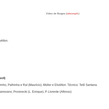
Vídeo de Borges (
videosspfc
)
vélton.
sil)
Dinho, Palhinha e Raí (Maurício); Müller e Elivélton. Técnico: Telê Santana.
amorano, Prosinecki (L. Enrique), P. Llorente (Alfonso).