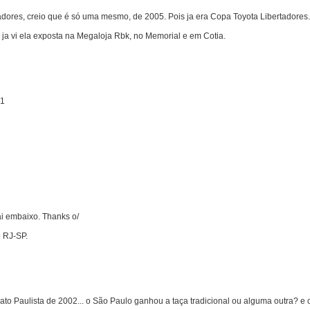
rtadores, creio que é só uma mesmo, de 2005. Pois ja era Copa Toyota Libertadore
ja vi ela exposta na Megaloja Rbk, no Memorial e em Cotia.
31
 ai embaixo. Thanks o/
o RJ-SP.
o Paulista de 2002... o São Paulo ganhou a taça tradicional ou alguma outra? e o