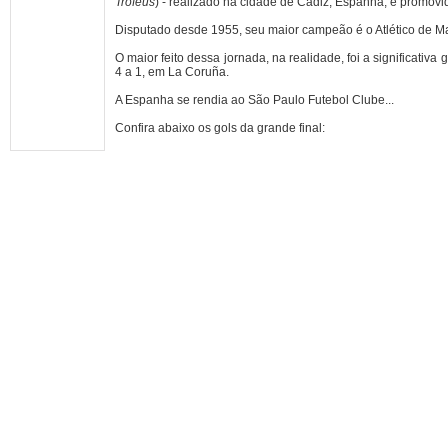
Troféus
) - realizado na cidade de Cádiz, Espanha, e promovid
Disputado desde 1955, seu maior campeão é o Atlético de Mad
O maior feito dessa jornada, na realidade, foi a significativ
4 a 1, em La Coruña.
A Espanha se rendia ao São Paulo Futebol Clube...
Confira abaixo os gols da grande final: