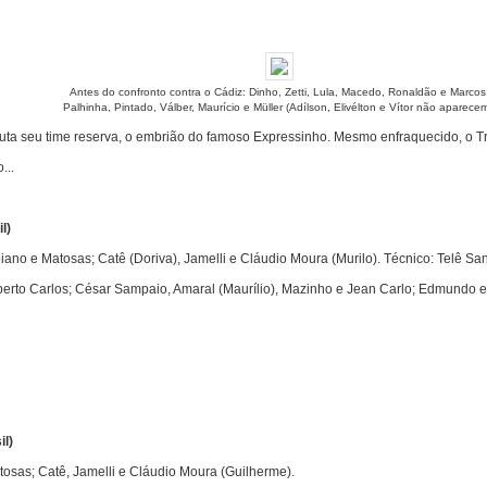
Antes do confronto contra o Cádiz: Dinho, Zetti, Lula, Macedo, Ronaldão e Marcos
Palhinha, Pintado, Válber, Maurício e Müller (Adílson, Elivélton e Vítor não aparecem
uta seu time reserva, o embrião do famoso Expressinho. Mesmo enfraquecido, o Tr
...
l)
iano e Matosas; Catê (Doriva), Jamelli e Cláudio Moura (Murilo). Técnico: Telê Sa
berto Carlos; César Sampaio, Amaral (Maurílio), Mazinho e Jean Carlo; Edmundo e
l)
atosas; Catê, Jamelli e Cláudio Moura (Guilherme).