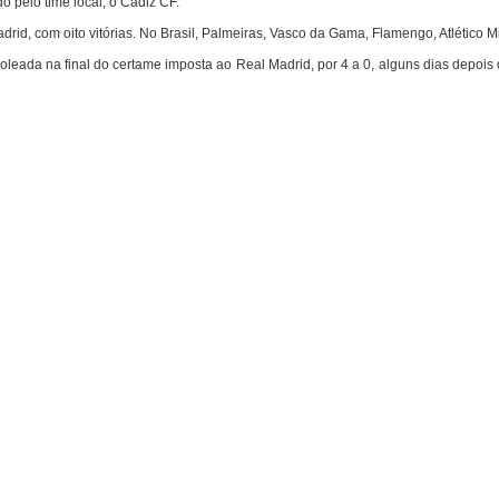
o pelo time local, o Cádiz CF.
rid, com oito vitórias. No Brasil, Palmeiras, Vasco da Gama, Flamengo, Atlético 
a goleada na final do certame imposta ao Real Madrid, por 4 a 0, alguns dias depoi