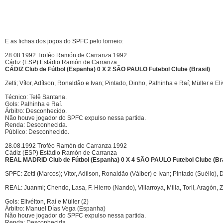
E as fichas dos jogos do SPFC pelo torneio:
28.08.1992 Troféo Ramón de Carranza 1992
Cádiz (ESP) Estádio Ramón de Carranza
CÁDIZ Club de Fútbol (Espanha) 0 X 2 SÃO PAULO Futebol Clube (Brasil)
Zetti; Vítor, Adílson, Ronaldão e Ivan; Pintado, Dinho, Palhinha e Raí; Müller e Eli
Técnico: Telê Santana.
Gols: Palhinha e Raí.
Árbitro: Desconhecido.
Não houve jogador do SPFC expulso nessa partida.
Renda: Desconhecida.
Público: Desconhecido.
28.08.1992 Troféo Ramón de Carranza 1992
Cádiz (ESP) Estádio Ramón de Carranza
REAL MADRID Club de Fútbol (Espanha) 0 X 4 SÃO PAULO Futebol Clube (Bra
SPFC: Zetti (Marcos); Vítor, Adílson, Ronaldão (Válber) e Ivan; Pintado (Suélio), 
REAL: Juanmi; Chendo, Lasa, F. Hierro (Nando), Villarroya, Milla, Toril, Aragón, Z
Gols: Elivélton, Raí e Müller (2)
Árbitro: Manuel Días Vega (Espanha)
Não houve jogador do SPFC expulso nessa partida.
Renda: Desconhecida.