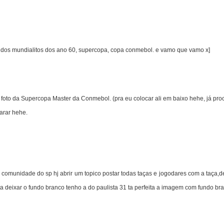
ar dos mundialitos dos ano 60, supercopa, copa conmebol. e vamo que vamo x]
oto da Supercopa Master da Conmebol. (pra eu colocar ali em baixo hehe, já procur
arar hehe.
munidade do sp hj abrir um topico postar todas taças e jogodares com a taça,de 
a deixar o fundo branco tenho a do paulista 31 ta perfeita a imagem com fundo br