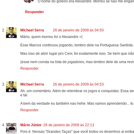
O nome do goleiro era Alexandre. Morreu se não me engan
Responder
Michael Serra
26 de janeiro de 2009 às 04:50
Mário, quem morreu foi o Alexandre =(
Esse Marcos continuou jogando, lembro dele na Portuguesa Santista po
Mas isso de abrir lugar pro Ceni, foi exatamente isso. Se bem que n
(esse nem consta na lista de jogadores, mas lembro dele de uma revis
Responder
Michael Serra
26 de janeiro de 2009 às 04:53
Ah, um comentário. Além de relembrar os jogos e conquistas. Essa se
e tal.
A bem da verdade eu também nao hehe. Mas vamos aprendendo... to te
Responder
Mário Júnior
26 de janeiro de 2009 às 22:13
Pois é. Nessas "Grandes Taças" que você botou os desenhos aí embaix