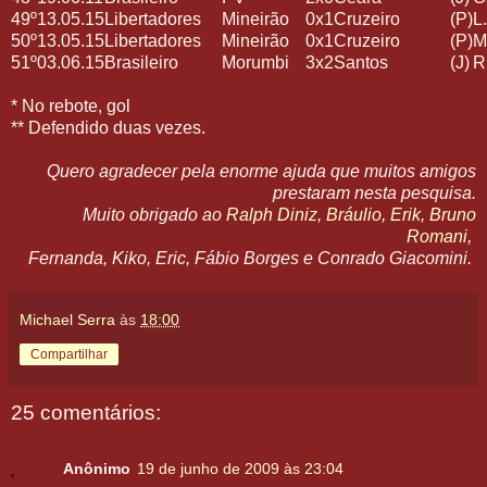
49º
13.05.15
Libertadores
Mineirão
0x1
Cruzeiro
(P)
L
50º
13.05.15
Libertadores
Mineirão
0x1
Cruzeiro
(P)
M
51º
03.06.15
Brasileiro
Morumbi
3x2
Santos
(J)
R
* No rebote, gol
** Defendido duas vezes.
Quero agradecer pela enorme ajuda que muitos amigos
prestaram nesta pesquisa.
Muito obrigado ao
Ralph Diniz
,
Bráulio
,
Erik
,
Bruno
Romani
,
Fernanda, Kiko, Eric, Fábio Borges e Conrado Giacomini.
Michael Serra
às
18:00
Compartilhar
25 comentários:
Anônimo
19 de junho de 2009 às 23:04