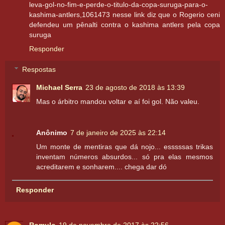
leva-gol-no-fim-e-perde-o-titulo-da-copa-suruga-para-o-
kashima-antlers,1061473 nesse link diz que o Rogerio ceni
defendeu um pênalti contra o kashima antlers pela copa
suruga
Responder
Respostas
Michael Serra
23 de agosto de 2018 às 13:39
Mas o árbitro mandou voltar e aí foi gol. Não valeu.
Anônimo
7 de janeiro de 2025 às 22:14
Um monte de mentiras que dá nojo... esssssas trikas
inventam números absurdos... só pra elas mesmos
acreditarem e sonharem.... chega dar dó
Responder
Romulo
19 de novembro de 2017 às 22:56