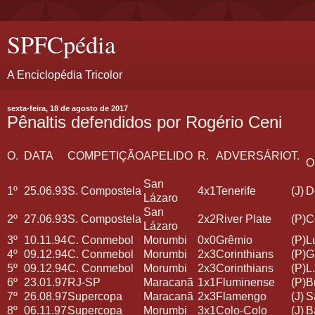
SPFCpédia
A Enciclopédia Tricolor
sexta-feira, 18 de agosto de 2017
Pênaltis defendidos por Rogério Ceni
O.
DATA
COMPETIÇÃO
APELIDO
R.
ADVERSÁRIO
T.
O
San
1º
25.06.93
S. Compostela
4x1
Tenerife
(J)
D
Lázaro
San
2º
27.06.93
S. Compostela
2x2
River Plate
(P)
C
Lázaro
3º
10.11.94
C. Conmebol
Morumbi
0x0
Grêmio
(P)
L
4º
09.12.94
C. Conmebol
Morumbi
2x3
Corinthians
(P)
G
5º
09.12.94
C. Conmebol
Morumbi
2x3
Corinthians
(P)
L
6º
23.01.97
RJ-SP
Maracanã
1x1
Fluminense
(P)
B
7º
26.08.97
Supercopa
Maracanã
2x3
Flamengo
(J)
S
8º
06.11.97
Supercopa
Morumbi
3x1
Colo-Colo
(J)
B