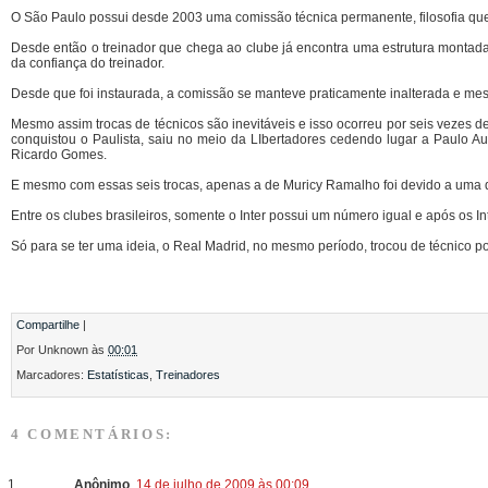
O São Paulo possui desde 2003 uma comissão técnica permanente, filosofia que
Desde então o treinador que chega ao clube já encontra uma estrutura montada 
da confiança do treinador.
Desde que foi instaurada, a comissão se manteve praticamente inalterada e mes
Mesmo assim trocas de técnicos são inevitáveis e isso ocorreu por seis vezes
conquistou o Paulista, saiu no meio da LIbertadores cedendo lugar a Paulo Au
Ricardo Gomes.
E mesmo com essas seis trocas, apenas a de Muricy Ramalho foi devido a uma de
Entre os clubes brasileiros, somente o Inter possui um número igual e após os I
Só para se ter uma ideia, o Real Madrid, no mesmo período, trocou de técnico por
Compartilhe
|
Por
Unknown
às
00:01
Marcadores:
Estatísticas
,
Treinadores
4 COMENTÁRIOS:
Anônimo
14 de julho de 2009 às 00:09