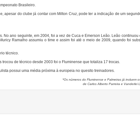
mpeonato Brasileiro.
ue, apesar do clube já contar com Milton Cruz, pode ter a indicação de um segund
as. No ano seguinte, em 2004, foi a vez de Cuca e Emerson Leão. Leão continuou
 Muricy Ramalho assumiu o time e assim foi até o meio de 2009, quando foi subst
io técnico.
 trocou de técnico desde 2003 foi o Fluminense que totaliza 17 trocas.
Paulista possui uma média próxima à europeia no quesito treinadores.
*Os números do Fluminense e Palmeiras já incluem os
de
Carlos Alberto Parreira e
Vanderlei 