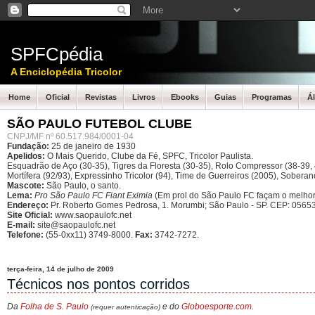
SPFCpédia
A Enciclopédia Tricolor
Home
Oficial
Revistas
Livros
Ebooks
Guias
Programas
Á
SÃO PAULO FUTEBOL CLUBE
CNPJ/MF nº 60.517.984/0001-04
Fundação:
25 de janeiro de 1930
Apelidos:
O Mais Querido, Clube da Fé, SPFC, Tricolor Paulista.
Esquadrão de Aço (30-35), Tigres da Floresta (30-35), Rolo Compressor (38-39, 4
Mortífera (92/93), Expressinho Tricolor (94), Time de Guerreiros (2005), Sober
Mascote:
São Paulo, o santo.
Lema:
Pro São Paulo FC Fiant Eximia
(Em prol do São Paulo FC façam o melhor
Endereço:
Pr. Roberto Gomes Pedrosa, 1. Morumbi; São Paulo - SP.
CEP: 05653
Site Oficial:
www.saopaulofc.net
E-mail:
site@saopaulofc.net
Telefone:
(55-0xx11) 3749-8000.
Fax:
3742-7272.
terça-feira, 14 de julho de 2009
Técnicos nos pontos corridos
Da
Folha de S. Paulo
e do
Globoesporte.com
.
(requer autenticação)