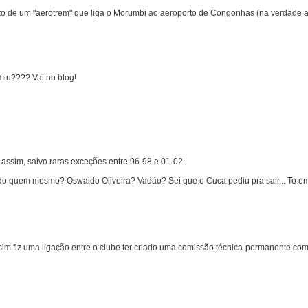
eto de um "aerotrem" que liga o Morumbi ao aeroporto de Congonhas (na verdade a
miu???? Vai no blog!
ssim, salvo raras exceções entre 96-98 e 01-02.
 sido quem mesmo? Oswaldo Oliveira? Vadão? Sei que o Cuca pediu pra sair... To e
im fiz uma ligação entre o clube ter criado uma comissão técnica permanente com o 