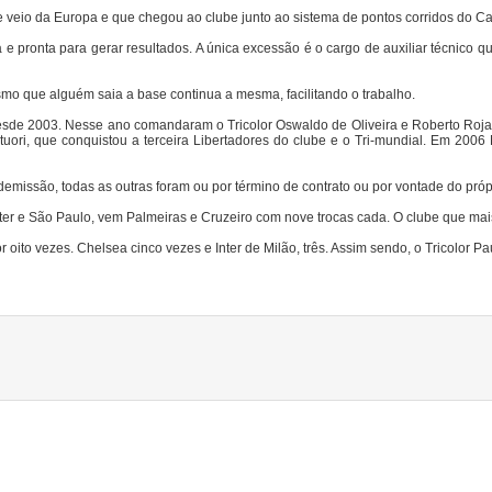
 veio da Europa e que chegou ao clube junto ao sistema de pontos corridos do Ca
e pronta para gerar resultados. A única excessão é o cargo de auxiliar técnico q
mo que alguém saia a base continua a mesma, facilitando o trabalho.
 desde 2003. Nesse ano comandaram o Tricolor Oswaldo de Oliveira e Roberto Roj
tuori, que conquistou a terceira Libertadores do clube e o Tri-mundial. Em 2006
missão, todas as outras foram ou por término de contrato ou por vontade do própr
nter e São Paulo, vem Palmeiras e Cruzeiro com nove trocas cada. O clube que mais
 oito vezes. Chelsea cinco vezes e Inter de Milão, três. Assim sendo, o Tricolor 