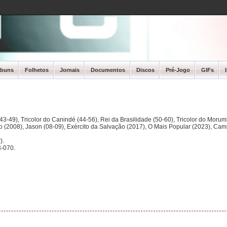
lbuns
Folhetos
Jornais
Documentos
Discos
Pré-Jogo
GIFs
3-49), Tricolor do Canindé (44-56), Rei da Brasilidade (50-60), Tricolor do Morum
ano (2008), Jason (08-09), Exército da Salvação (2017), O Mais Popular (2023), Ca
).
-070.