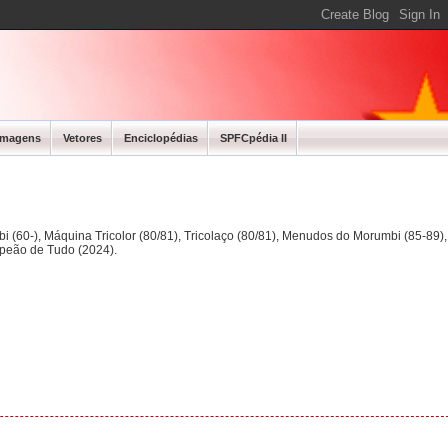
Imagens
Vetores
Enciclopédias
SPFCpédia II
bi (60-), Máquina Tricolor (80/81), Tricolaço (80/81), Menudos do Morumbi (85-89
mpeão de Tudo (2024).