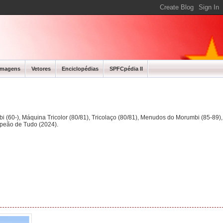
Imagens
Vetores
Enciclopédias
SPFCpédia II
bi (60-), Máquina Tricolor (80/81), Tricolaço (80/81), Menudos do Morumbi (85-89
mpeão de Tudo (2024).