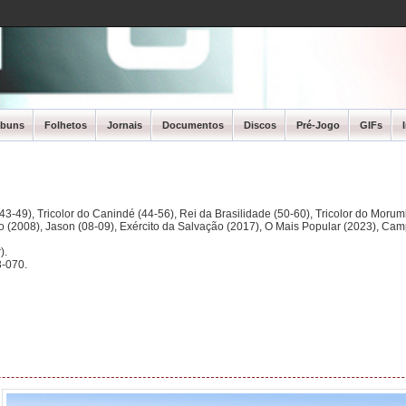
lbuns
Folhetos
Jornais
Documentos
Discos
Pré-Jogo
GIFs
3-49), Tricolor do Canindé (44-56), Rei da Brasilidade (50-60), Tricolor do Morum
ano (2008), Jason (08-09), Exército da Salvação (2017), O Mais Popular (2023), Ca
).
-070.