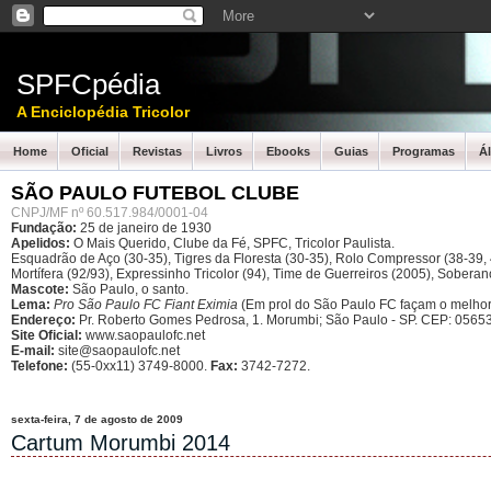
SPFCpédia
A Enciclopédia Tricolor
Home
Oficial
Revistas
Livros
Ebooks
Guias
Programas
Á
SÃO PAULO FUTEBOL CLUBE
CNPJ/MF nº 60.517.984/0001-04
Fundação:
25 de janeiro de 1930
Apelidos:
O Mais Querido, Clube da Fé, SPFC, Tricolor Paulista.
Esquadrão de Aço (30-35), Tigres da Floresta (30-35), Rolo Compressor (38-39, 4
Mortífera (92/93), Expressinho Tricolor (94), Time de Guerreiros (2005), Sober
Mascote:
São Paulo, o santo.
Lema:
Pro São Paulo FC Fiant Eximia
(Em prol do São Paulo FC façam o melhor
Endereço:
Pr. Roberto Gomes Pedrosa, 1. Morumbi; São Paulo - SP.
CEP: 05653
Site Oficial:
www.saopaulofc.net
E-mail:
site@saopaulofc.net
Telefone:
(55-0xx11) 3749-8000.
Fax:
3742-7272.
sexta-feira, 7 de agosto de 2009
Cartum Morumbi 2014