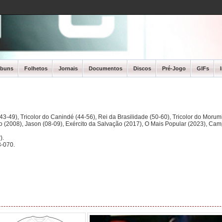
lbuns
Folhetos
Jornais
Documentos
Discos
Pré-Jogo
GIFs
3-49), Tricolor do Canindé (44-56), Rei da Brasilidade (50-60), Tricolor do Morum
ano (2008), Jason (08-09), Exército da Salvação (2017), O Mais Popular (2023), Ca
).
-070.