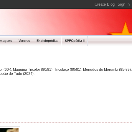
Imagens
Vetores
Enciclopédias
SPFCpédia II
bi (60-), Máquina Tricolor (80/81), Tricolaço (80/81), Menudos do Morumbi (85-89
mpeão de Tudo (2024).