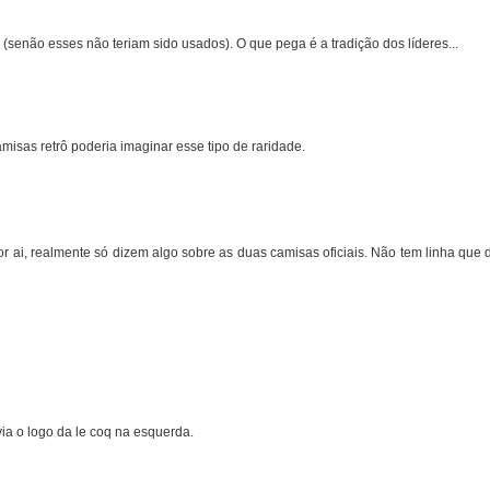
 (senão esses não teriam sido usados). O que pega é a tradição dos líderes...
amisas retrô poderia imaginar esse tipo de raridade.
por ai, realmente só dizem algo sobre as duas camisas oficiais. Não tem linha que
via o logo da le coq na esquerda.