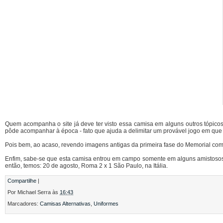
Quem acompanha o site já deve ter visto essa camisa em alguns outros tópic
pôde acompanhar à época - fato que ajuda a delimitar um provável jogo em que 
Pois bem, ao acaso, revendo imagens antigas da primeira fase do Memorial com m
Enfim, sabe-se que esta camisa entrou em campo somente em alguns amistosos 
então, temos: 20 de agosto, Roma 2 x 1 São Paulo, na Itália.
Compartilhe
|
Por
Michael Serra
às
16:43
Marcadores:
Camisas Alternativas
,
Uniformes