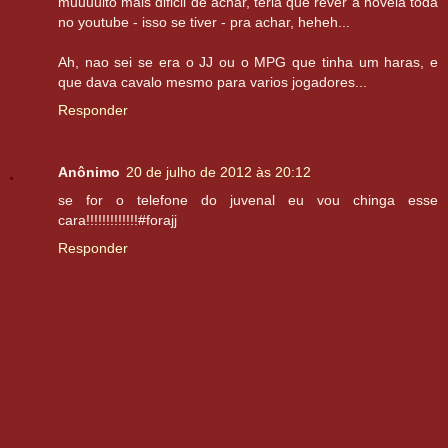
muuuuito mais dificil de achar, teria que rever a novela toda
no youtube - isso se tiver - pra achar, heheh...
Ah, nao sei se era o JJ ou o MPG que tinha um haras, e
que dava cavalo mesmo para varios jogadores...
Responder
Anônimo
20 de julho de 2012 às 20:12
se for o telefone do juvenal eu vou chinga esse
cara!!!!!!!!!!!!!#forajj
Responder