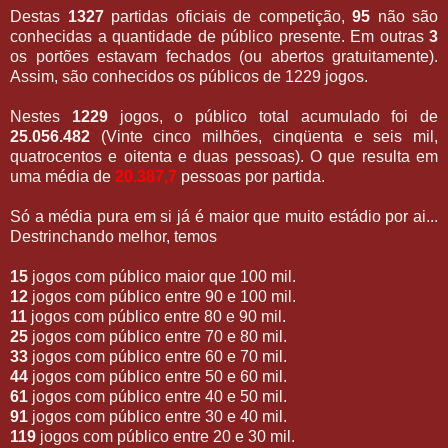
Destas
1327
partidas oficiais de competição,
95
não são
conhecidas a quantidade de público presente. Em outras
3
os portões estavam fechados (ou abertos gratuitamente).
Assim, são conhecidos os públicos de 1229 jogos.
Nestes
1229
jogos, o público total acumulado foi de
25.056.482
(Vinte cinco milhões, cinqüenta e seis mil,
quatrocentos e oitenta e duas pessoas). O que resulta em
uma média de
20.387,7
pessoas por partida.
Só a média pura em si já é maior que muito estádio por ai...
Destrinchando melhor, temos
15
jogos com público maior que 100 mil.
12
jogos com público entre 90 e 100 mil.
11
jogos com público entre 80 e 90 mil.
25
jogos com público entre 70 e 80 mil.
33
jogos com público entre 60 e 70 mil.
44
jogos com público entre 50 e 60 mil.
61
jogos com público entre 40 e 50 mil.
91
jogos com público entre 30 e 40 mil.
119
jogos com público entre 20 e 30 mil.