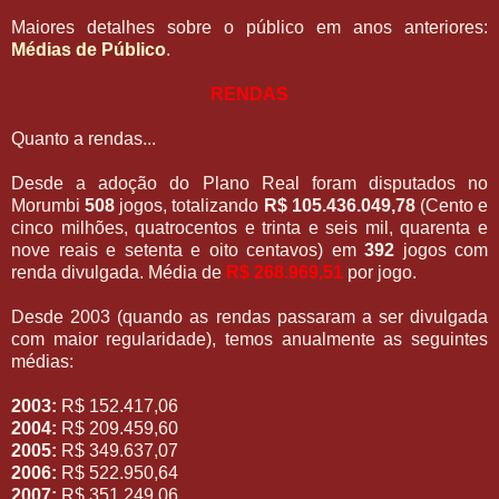
Maiores detalhes sobre o público em anos anteriores:
Médias de Público
.
RENDAS
Quanto a rendas...
Desde a adoção do Plano Real foram disputados no
Morumbi
508
jogos, totalizando
R$ 105.436.049,78
(Cento e
cinco milhões, quatrocentos e trinta e seis mil, quarenta e
nove reais e setenta e oito centavos) em
392
jogos com
renda divulgada. Média de
R$ 268.969,51
por jogo.
Desde 2003 (quando as rendas passaram a ser divulgada
com maior regularidade), temos anualmente as seguintes
médias:
2003:
R$ 152.417,06
2004:
R$ 209.459,60
2005:
R$ 349.637,07
2006:
R$ 522.950,64
2007:
R$ 351.249,06