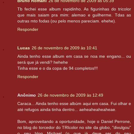
Bruno Romani
26 de novembro de 2009 às 05:39
Tb fechei esse album rapidinho. As figurinhas do tricolor
que mais saiam pra mim: alemao e guilherme. Tdas as
outras mto fodas (ou pelo menos pareciam. ehehe).
Responder
Lucas
26 de novembro de 2009 às 10:41
Ainda tenho esse album em casa se noa me engano... ou
será que já vendi? hehehe
Tinha esse e o da copa de 94 completos!!!
Responder
Anônimo
26 de novembro de 2009 às 12:49
Caraca... Ainda tenho esse albúm aqui em casa. Fui olhar e
até refugos ainda tinha dentro... aeheaheaheaheae.
Bom, aproveitando a oportunidade, hoje o Daniel Perrone,
no blog do torcedor do TRIcolor no site da globo, "divulgou"
o seu blog Michael (o que já deve ser do seu