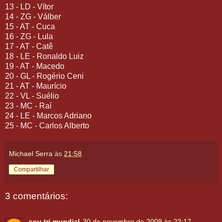
13 - LD - Vítor
14 - ZG - Válber
15 - AT - Cuca
16 - ZG - Lula
17 - AT - Catê
18 - LE - Ronaldo Luiz
19 - AT - Macedo
20 - GL - Rogério Ceni
21 - AT - Maurício
22 - VL - Suélio
23 - MC - Raí
24 - LE - Marcos Adriano
25 - MC - Carlos Alberto
Michael Serra
às
21:58
Compartilhar
3 comentários:
sou tri mundial
30 de novembro de 2009 às 23:17