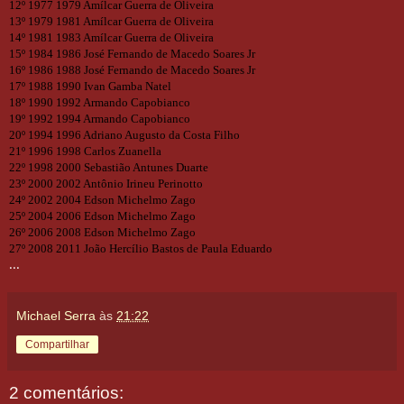
12º
1977
1979
Amílcar Guerra de Oliveira
13º
1979
1981
Amílcar Guerra de Oliveira
14º
1981
1983
Amílcar Guerra de Oliveira
15º
1984
1986
José Fernando de Macedo Soares Jr
16º
1986
1988
José Fernando de Macedo Soares Jr
17º
1988
1990
Ivan Gamba Natel
18º
1990
1992
Armando Capobianco
19º
1992
1994
Armando Capobianco
20º
1994
1996
Adriano Augusto da Costa Filho
21º
1996
1998
Carlos Zuanella
22º
1998
2000
Sebastião Antunes Duarte
23º
2000
2002
Antônio Irineu Perinotto
24º
2002
2004
Edson Michelmo Zago
25º
2004
2006
Edson Michelmo Zago
26º
2006
2008
Edson Michelmo Zago
27º
2008
2011
João Hercílio Bastos de Paula Eduardo
...
Michael Serra
às
21:22
Compartilhar
2 comentários: