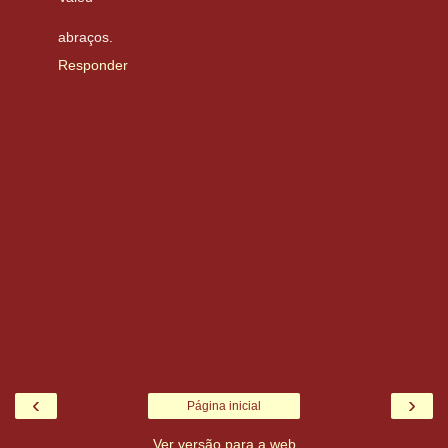
abraços.
Responder
‹
›
Página inicial
Ver versão para a web