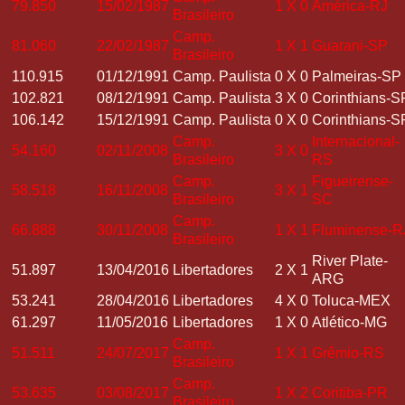
79.850
15/02/1987
1
X
0
América-RJ
Brasileiro
Camp.
81.060
22/02/1987
1
X
1
Guarani-SP
Brasileiro
110.915
01/12/1991
Camp. Paulista
0
X
0
Palmeiras-SP
102.821
08/12/1991
Camp. Paulista
3
X
0
Corinthians-S
106.142
15/12/1991
Camp. Paulista
0
X
0
Corinthians-S
Camp.
Internacional-
54.160
02/11/2008
3
X
0
Brasileiro
RS
Camp.
Figueirense-
58.518
16/11/2008
3
X
1
Brasileiro
SC
Camp.
66.888
30/11/2008
1
X
1
Fluminense-R
Brasileiro
River Plate-
51.897
13/04/2016
Libertadores
2
X
1
ARG
53.241
28/04/2016
Libertadores
4
X
0
Toluca-MEX
61.297
11/05/2016
Libertadores
1
X
0
Atlético-MG
Camp.
51.511
24/07/2017
1
X
1
Grêmio-RS
Brasileiro
Camp.
53.635
03/08/2017
1
X
2
Coritiba-PR
Brasileiro