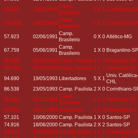
Camp.
85.463
13/12/1990
0
X
1
Corinthians-S
Brasileiro
Camp.
100.858
16/12/1990
0
X
1
Corinthians-S
Brasileiro
Camp.
57.923
02/06/1991
0
X
0
Atlético-MG
Brasileiro
Camp.
67.759
05/06/1991
1
X
0
Bragantino-S
Brasileiro
90.688
05/12/1992
Camp. Paulista
4
X
2
Palmeiras-SP
110.887
20/12/1992
Camp. Paulista
2
X
1
Palmeiras-SP
Univ. Católica
94.690
19/05/1993
Libertadores
5
X
1
CHL
86.538
23/05/1993
Camp. Paulista
2
X
0
Corinthians-S
Camp.
55.262
21/11/1993
1
X
1
Palmeiras-SP
Brasileiro
65.355
24/11/1993
Supercopa
2
X
2
Flamengo-RJ
57.101
10/06/2000
Camp. Paulista
1
X
0
Santos-SP
74.916
18/06/2000
Camp. Paulista
2
X
2
Santos-SP
53.414
12/05/2002
Rio-São Paulo
1
X
1
Corinthians-S