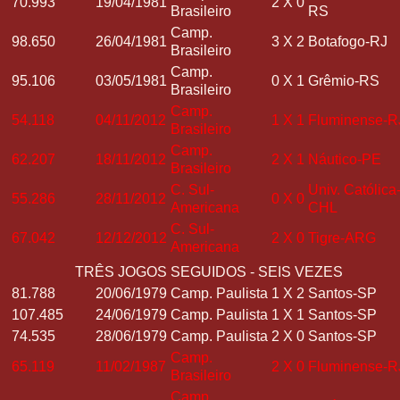
70.993
19/04/1981
2
X
0
Brasileiro
RS
Camp.
98.650
26/04/1981
3
X
2
Botafogo-RJ
Brasileiro
Camp.
95.106
03/05/1981
0
X
1
Grêmio-RS
Brasileiro
Camp.
54.118
04/11/2012
1
X
1
Fluminense-R
Brasileiro
Camp.
62.207
18/11/2012
2
X
1
Náutico-PE
Brasileiro
C. Sul-
Univ. Católica
55.286
28/11/2012
0
X
0
Americana
CHL
C. Sul-
67.042
12/12/2012
2
X
0
Tigre-ARG
Americana
TRÊS JOGOS SEGUIDOS - SEIS VEZES
81.788
20/06/1979
Camp. Paulista
1
X
2
Santos-SP
107.485
24/06/1979
Camp. Paulista
1
X
1
Santos-SP
74.535
28/06/1979
Camp. Paulista
2
X
0
Santos-SP
Camp.
65.119
11/02/1987
2
X
0
Fluminense-R
Brasileiro
Camp.