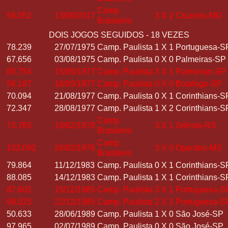
Camp.
56.052
13/08/2017
3
X
2
Cruzeiro-MG
Brasileiro
DOIS JOGOS SEGUIDOS - 18 VEZES
78.239
27/07/1975
Camp. Paulista
1
X
1
Portuguesa-S
67.656
03/08/1975
Camp. Paulista
0
X
0
Palmeiras-SP
85.754
15/05/1977
Camp. Paulista
3
X
1
Palmeiras-SP
56.187
18/05/1977
Camp. Paulista
0
X
0
Botafogo-SP
70.094
21/08/1977
Camp. Paulista
0
X
1
Corinthians-S
72.347
28/08/1977
Camp. Paulista
1
X
2
Corinthians-S
Camp.
73.765
19/02/1978
3
X
1
Grêmio-RS
Brasileiro
Camp.
103.092
26/02/1978
3
X
0
Operário-MS
Brasileiro
79.864
11/12/1983
Camp. Paulista
0
X
1
Corinthians-S
88.085
14/12/1983
Camp. Paulista
1
X
1
Corinthians-S
87.602
15/12/1985
Camp. Paulista
3
X
1
Portuguesa-S
99.025
22/12/1985
Camp. Paulista
2
X
1
Portuguesa-S
50.633
28/06/1989
Camp. Paulista
1
X
0
São José-SP
97.965
02/07/1989
Camp. Paulista
0
X
0
São José-SP