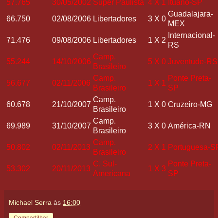
57.765
30/05/2002
Super Paulista
4
X
1
Ituano-SP
Guadalajara-
66.750
02/08/2006
Libertadores
3
X
0
MEX
Internacional-
71.476
09/08/2006
Libertadores
1
X
2
RS
Camp.
55.244
14/10/2006
5
X
0
Juventude-RS
Brasileiro
Camp.
Ponte Preta-
56.677
02/11/2006
1
X
1
Brasileiro
SP
Camp.
60.678
21/10/2007
1
X
0
Cruzeiro-MG
Brasileiro
Camp.
69.989
31/10/2007
3
X
0
América-RN
Brasileiro
Camp.
50.802
02/11/2013
2
X
1
Portuguesa-S
Brasileiro
C. Sul-
Ponte Preta-
53.302
20/11/2013
1
X
3
Americana
SP
Michael Serra
às
16:00
Compartilhar