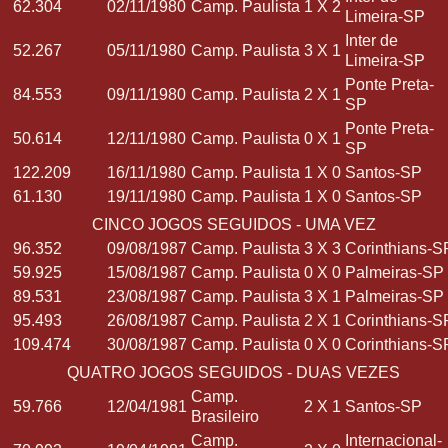
62.304
02/11/1980
Camp. Paulista
1
X
2
Limeira-SP
Inter de
52.267
05/11/1980
Camp. Paulista
3
X
1
Limeira-SP
Ponte Preta-
84.553
09/11/1980
Camp. Paulista
2
X
1
SP
Ponte Preta-
50.614
12/11/1980
Camp. Paulista
0
X
1
SP
122.209
16/11/1980
Camp. Paulista
1
X
0
Santos-SP
61.130
19/11/1980
Camp. Paulista
1
X
0
Santos-SP
CINCO JOGOS SEGUIDOS - UMA VEZ
96.352
09/08/1987
Camp. Paulista
3
X
3
Corinthians-S
59.925
15/08/1987
Camp. Paulista
0
X
0
Palmeiras-SP
89.531
23/08/1987
Camp. Paulista
3
X
1
Palmeiras-SP
95.493
26/08/1987
Camp. Paulista
2
X
1
Corinthians-S
109.474
30/08/1987
Camp. Paulista
0
X
0
Corinthians-S
QUATRO JOGOS SEGUIDOS - DUAS VEZES
Camp.
59.766
12/04/1981
2
X
1
Santos-SP
Brasileiro
Camp.
Internacional-