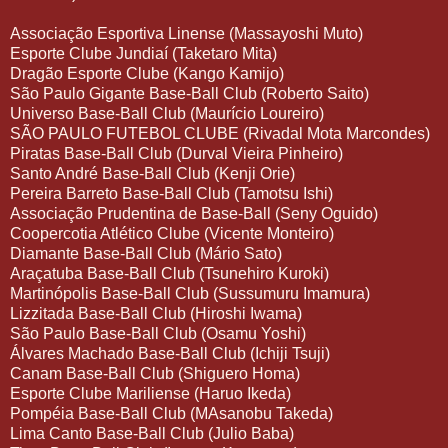
Associação Esportiva Linense (Massayoshi Muto)
Esporte Clube Jundiaí (Taketaro Mita)
Dragão Esporte Clube (Kango Kamijo)
São Paulo Gigante Base-Ball Club (Roberto Saito)
Universo Base-Ball Club (Maurício Loureiro)
SÃO PAULO FUTEBOL CLUBE (Rivadal Mota Marcondes)
Piratas Base-Ball Club (Durval Vieira Pinheiro)
Santo André Base-Ball Club (Kenji Orie)
Pereira Barreto Base-Ball Club (Tamotsu Ishi)
Associação Prudentina de Base-Ball (Seny Oguido)
Coopercotia Atlético Clube (Vicente Monteiro)
Diamante Base-Ball Club (Mário Sato)
Araçatuba Base-Ball Club (Tsunehiro Kuroki)
Martinópolis Base-Ball Club (Sussumuru Imamura)
Lizzitada Base-Ball Club (Hiroshi Iwama)
São Paulo Base-Ball Club (Osamu Yoshi)
Álvares Machado Base-Ball Club (Ichiji Tsuji)
Canam Base-Ball Club (Shiguero Homa)
Esporte Clube Mariliense (Haruo Ikeda)
Pompéia Base-Ball Club (MAsanobu Takeda)
Lima Canto Base-Ball Club (Julio Baba)