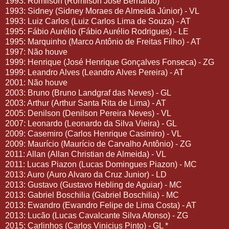
1993: Romilson (Romilson José Bernardo)
1993: Sidney (Sidney Moraes de Almeida Júnior) - VL
1993: Luiz Carlos (Luiz Carlos Lima de Souza) - AT
1995: Fábio Aurélio (Fábio Aurélio Rodrigues) - LE
1995: Marquinho (Marco Antônio de Freitas Filho) - AT
1997: Não houve
1999: Henrique (José Henrique Gonçalves Fonseca) - ZG
1999: Leandro Alves (Leandro Alves Pereira) - AT
2001: Não houve
2003: Bruno (Bruno Landgraf das Neves) - GL
2003: Arthur (Arthur Santa Rita de Lima) - AT
2005: Denilson (Denilson Pereira Neves) - VL
2007: Leonardo (Leonardo da Silva Vieira) - GL
2009: Casemiro (Carlos Henrique Casimiro) - VL
2009: Maurício (Maurício de Carvalho Antônio) - ZG
2011: Allan (Allan Christian de Almeida) - VL
2011: Lucas Piazon (Lucas Domingues Piazon) - MC
2013: Auro (Auro Alvaro da Cruz Junior) - LD
2013: Gustavo (Gustavo Hebling de Aguiar) - MC
2013: Gabriel Boschilia (Gabriel Boschilia) - MC
2013: Ewandro (Ewandro Felipe de Lima Costa) - AT
2013: Lucão (Lucas Cavalcante Silva Afonso) - ZG
2015: Carlinhos (Carlos Vinicius Pinto) - GL *