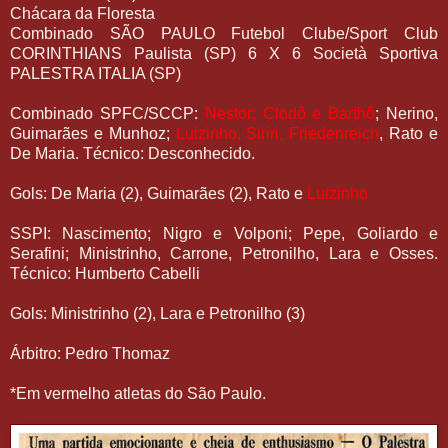
Chácara da Floresta
Combinado SÃO PAULO Futebol Clube/Sport Club
CORINTHIANS Paulista (SP) 6 X 6 Società Sportiva
PALESTRA ITALIA (SP)
Combinado SPFC/SCCP:
Nestor; Clodô e Barthô
; Nerino,
Guimarães e Munhoz;
Luizinho, Siriri, Friedenreich
, Rato e
De Maria. Técnico: Desconhecido.
Gols: De Maria (2), Guimarães (2), Rato e
Luizinho
SSPI: Nascimento; Nigro e Volponi; Pepe, Goliardo e
Serafini; Ministrinho, Carrone, Petronilho, Lara e Osses.
Técnico: Humberto Cabelli
Gols: Ministrinho (2), Lara e Petronilho (3)
Árbitro: Pedro Thomaz
*Em vermelho atletas do São Paulo.