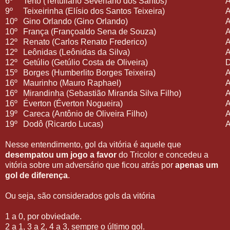
6º
Terto (Tertuliano Severiano dos Santos)
9º
Teixeirinha (Elísio dos Santos Teixeira)
10º
Gino Orlando (Gino Orlando)
10º
França (Françoaldo Sena de Souza)
12º
Renato (Carlos Renato Frederico)
12º
Leônidas (Leônidas da Silva)
12º
Getúlio (Getúlio Costa de Oliveira)
15º
Borges (Humberlito Borges Teixeira)
16º
Maurinho (Mauro Raphael)
16º
Mirandinha (Sebastião Miranda Silva Filho)
16º
Éverton (Éverton Nogueira)
19º
Careca (Antônio de Oliveira Filho)
19º
Dodô (Ricardo Lucas)
Nesse entendimento, gol da vitória é aquele que
desempatou um jogo a favor
do Tricolor e concedeu a
vitória sobre um adversário que ficou atrás por
apenas um
gol de diferença
.
Ou seja, são considerados gols da vitória
1 a 0, por obviedade.
2 a 1, 3 a 2, 4 a 3, sempre o último gol.