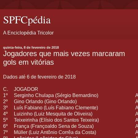
SPFCpédia
A Enciclopédia Tricolor
quinta-feira, 8 de fevereiro de 2018
Jogadores que mais vezes marcaram
gols em vitórias
Dados até 6 de fevereiro de 2018
C.
JOGADOR
1º
Serginho Chulapa (Sérgio Bernardino)
2º
Gino Orlando (Gino Orlando)
3º
Luís Fabiano (Luís Fabiano Clemente)
4º
Luizinho (Luiz Mesquita de Oliveira)
5º
Teixeirinha (Elísio dos Santos Teixeira)
6º
França (Françoaldo Sena de Souza)
7º
Müller (Luiz Antônio Corrêa da Costa)