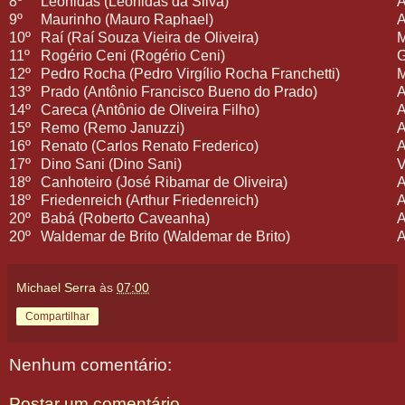
8º
Leônidas (Leônidas da Silva)
9º
Maurinho (Mauro Raphael)
10º
Raí (Raí Souza Vieira de Oliveira)
11º
Rogério Ceni (Rogério Ceni)
12º
Pedro Rocha (Pedro Virgílio Rocha Franchetti)
13º
Prado (Antônio Francisco Bueno do Prado)
14º
Careca (Antônio de Oliveira Filho)
15º
Remo (Remo Januzzi)
16º
Renato (Carlos Renato Frederico)
17º
Dino Sani (Dino Sani)
18º
Canhoteiro (José Ribamar de Oliveira)
18º
Friedenreich (Arthur Friedenreich)
20º
Babá (Roberto Caveanha)
20º
Waldemar de Brito (Waldemar de Brito)
Michael Serra
às
07:00
Compartilhar
Nenhum comentário:
Postar um comentário