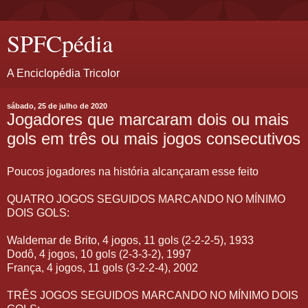
SPFCpédia
A Enciclopédia Tricolor
sábado, 25 de julho de 2020
Jogadores que marcaram dois ou mais
gols em três ou mais jogos consecutivos
Poucos jogadores na história alcançaram esse feito
QUATRO JOGOS SEGUIDOS MARCANDO NO MÍNIMO
DOIS GOLS:
Waldemar de Brito, 4 jogos, 11 gols (2-2-2-5), 1933
Dodô, 4 jogos, 10 gols (2-3-3-2), 1997
França, 4 jogos, 11 gols (3-2-2-4), 2002
TRÊS JOGOS SEGUIDOS MARCANDO NO MÍNIMO DOIS