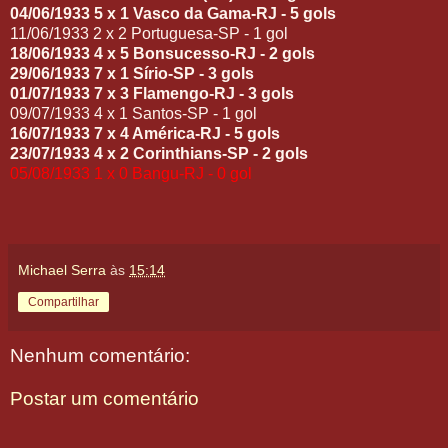
04/06/1933 5 x 1 Vasco da Gama-RJ - 5 gols
11/06/1933 2 x 2 Portuguesa-SP - 1 gol
18/06/1933 4 x 5 Bonsucesso-RJ - 2 gols
29/06/1933 7 x 1 Sírio-SP - 3 gols
01/07/1933 7 x 3 Flamengo-RJ - 3 gols
09/07/1933 4 x 1 Santos-SP - 1 gol
16/07/1933 7 x 4 América-RJ - 5 gols
23/07/1933 4 x 2 Corinthians-SP - 2 gols
05/08/1933 1 x 0 Bangu-RJ - 0 gol
Michael Serra
às
15:14
Compartilhar
Nenhum comentário:
Postar um comentário