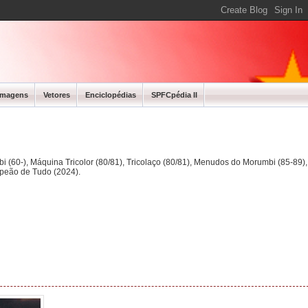
Imagens
Vetores
Enciclopédias
SPFCpédia II
bi (60-), Máquina Tricolor (80/81), Tricolaço (80/81), Menudos do Morumbi (85-89
mpeão de Tudo (2024).