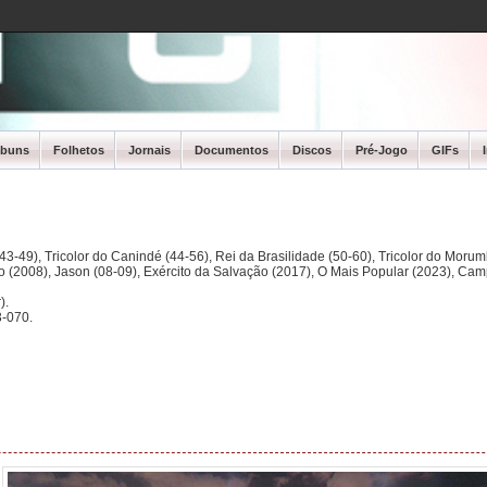
lbuns
Folhetos
Jornais
Documentos
Discos
Pré-Jogo
GIFs
3-49), Tricolor do Canindé (44-56), Rei da Brasilidade (50-60), Tricolor do Morum
ano (2008), Jason (08-09), Exército da Salvação (2017), O Mais Popular (2023), Ca
).
-070.