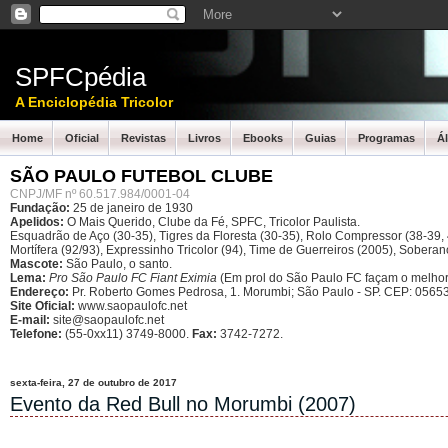
SPFCpédia
A Enciclopédia Tricolor
Home
Oficial
Revistas
Livros
Ebooks
Guias
Programas
Á
SÃO PAULO FUTEBOL CLUBE
CNPJ/MF nº 60.517.984/0001-04
Fundação:
25 de janeiro de 1930
Apelidos:
O Mais Querido, Clube da Fé, SPFC, Tricolor Paulista.
Esquadrão de Aço (30-35), Tigres da Floresta (30-35), Rolo Compressor (38-39, 4
Mortífera (92/93), Expressinho Tricolor (94), Time de Guerreiros (2005), Sober
Mascote:
São Paulo, o santo.
Lema:
Pro São Paulo FC Fiant Eximia
(Em prol do São Paulo FC façam o melhor
Endereço:
Pr. Roberto Gomes Pedrosa, 1. Morumbi; São Paulo - SP.
CEP: 05653
Site Oficial:
www.saopaulofc.net
E-mail:
site@saopaulofc.net
Telefone:
(55-0xx11) 3749-8000.
Fax:
3742-7272.
sexta-feira, 27 de outubro de 2017
Evento da Red Bull no Morumbi (2007)