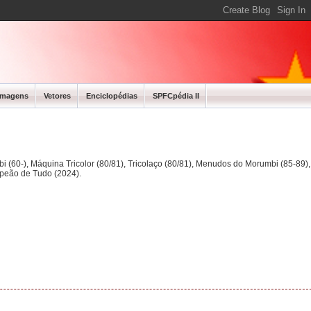
Imagens
Vetores
Enciclopédias
SPFCpédia II
bi (60-), Máquina Tricolor (80/81), Tricolaço (80/81), Menudos do Morumbi (85-89
mpeão de Tudo (2024).