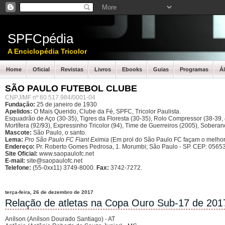
SPFCpédia
A Enciclopédia Tricolor
Home
Oficial
Revistas
Livros
Ebooks
Guias
Programas
Á
SÃO PAULO FUTEBOL CLUBE
CNPJ/MF nº 60.517.984/0001-04
Fundação:
25 de janeiro de 1930
Apelidos:
O Mais Querido, Clube da Fé, SPFC, Tricolor Paulista.
Esquadrão de Aço (30-35), Tigres da Floresta (30-35), Rolo Compressor (38-39, 4
Mortífera (92/93), Expressinho Tricolor (94), Time de Guerreiros (2005), Sober
Mascote:
São Paulo, o santo.
Lema:
Pro São Paulo FC Fiant Eximia
(Em prol do São Paulo FC façam o melhor
Endereço:
Pr. Roberto Gomes Pedrosa, 1. Morumbi; São Paulo - SP.
CEP: 05653
Site Oficial:
www.saopaulofc.net
E-mail:
site@saopaulofc.net
Telefone:
(55-0xx11) 3749-8000.
Fax:
3742-7272.
terça-feira, 26 de dezembro de 2017
Relação de atletas na Copa Ouro Sub-17 de 201
Anílson (Anílson Dourado Santiago) - AT