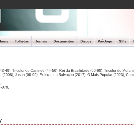
lbuns
Folhetos
Jornais
Documentos
Discos
Pré-Jogo
GIFs
3-49), Tricolor do Canindé (44-56), Rei da Brasilidade (50-60), Tricolor do Morum
ano (2008), Jason (08-09), Exército da Salvação (2017), O Mais Popular (2023), Ca
).
-070.
7