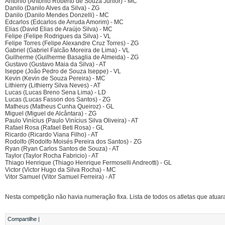
Antônio (Antônio Roberto de Souza Junior) - MC
Danilo (Danilo Alves da Silva) - ZG
Danilo (Danilo Mendes Donzelli) - MC
Edcarlos (Edcarlos de Arruda Amorim) - MC
Elias (David Elias de Araújo Silva) - MC
Felipe (Felipe Rodrigues da Silva) - VL
Felipe Torres (Felipe Alexandre Cruz Torres) - ZG
Gabriel (Gabriel Falcão Moreira de Lima) - VL
Guilherme (Guilherme Basaglia de Almeida) - ZG
Gustavo (Gustavo Maia da Silva) - AT
Iseppe (João Pedro de Souza Iseppe) - VL
Kevin (Kevin de Souza Pereira) - MC
Lithierry (Lithierry Silva Neves) - AT
Lucas (Lucas Breno Sena Lima) - LD
Lucas (Lucas Fasson dos Santos) - ZG
Matheus (Matheus Cunha Queiroz) - GL
Miguel (Miguel de Alcântara) - ZG
Paulo Vinícius (Paulo Vinícius Silva Oliveira) - AT
Rafael Rosa (Rafael Beti Rosa) - GL
Ricardo (Ricardo Viana Filho) - AT
Rodolfo (Rodolfo Moisés Pereira dos Santos) - ZG
Ryan (Ryan Carlos Santos de Souza) - AT
Taylor (Taylor Rocha Fabricio) - AT
Thiago Henrique (Thiago Henrique Fermoselli Andreotti) - GL
Victor (Victor Hugo da Silva Rocha) - MC
Vitor Samuel (Vitor Samuel Ferreira) - AT
Nesta competição não havia numeração fixa. Lista de todos os atletas que at
Compartilhe
|