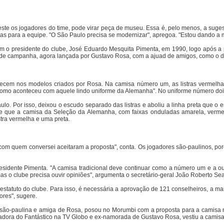
ste os jogadores do time, pode virar peça de museu. Essa é, pelo menos, a suges
s para a equipe. "O São Paulo precisa se modernizar", apregoa. "Estou dando a 
m o presidente do clube, José Eduardo Mesquita Pimenta, em 1990, logo após a 
 de campanha, agora lançada por Gustavo Rosa, com a ajuad de amigos, como o dono
necem nos modelos criados por Rosa. Na camisa número um, as listras vermelha
mpo, como aconteceu com aquele lindo uniforme da Alemanha". No uniforme número doi
lo. Por isso, deixou o escudo separado das listras e aboliu a linha preta que o e
ite que a camisa da Seleção da Alemanha, com faixas onduladas amarela, vermel
tra vermelha e uma preta.
m quem conversei aceitaram a proposta", conta. Os jogadores são-paulinos, porém
sidente Pimenta. "A camisa tradicional deve continuar como a número um e a out
s o clube precisa ouvir opiniões", argumenta o secretário-geral João Roberto Sea
statuto do clube. Para isso, é necessária a aprovação de 121 conselheiros, a mai
ores", sugere.
, são-paulina e amiga de Rosa, posou no Morumbi com a proposta para a camisa n
dora do Fantástico na TV Globo e ex-namorada de Gustavo Rosa, vestiu a camisa ne