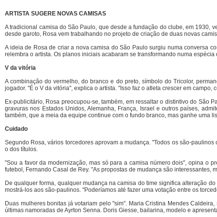
ARTISTA SUGERE NOVAS CAMISAS
A tradicional camisa do São Paulo, que desde a fundação do clube, em 1930, ve
desde garoto, Rosa vem trabalhando no projeto de criação de duas novas camisa
A ideia de Rosa de criar a nova camisa do São Paulo surgiu numa conversa co
relembra o artista. Os planos iniciais acabaram se transformando numa espécia
V da vitória
A combinação do vermelho, do branco e do preto, símbolo do Tricolor, perma
jogador. "É o V da vitória", explica o artista. "Isso faz o atleta crescer em ca
Ex-publicitário, Rosa preocupou-se, também, em ressaltar o distintivo do São Pau
gravuras nos Estados Unidos, Alemanha, França, Israel e outros países, adm
também, que a meia da equipe continue com o fundo branco, mas ganhe uma lis
Cuidado
Segundo Rosa, vários torcedores aprovam a mudança. "Todos os são-paulinos co
o dos títulos.
"Sou a favor da modernização, mas só para a camisa número dois", opina o pre
futebol, Fernando Casal de Rey. "As propostas de mudança são interessantes, ma
De qualquer forma, qualquer mudança na camisa do time significa alteração do e
mostrá-los aos são-paulinos. "Poderíamos até fazer uma votação entre os torced
Duas mulheres bonitas já votariam pelo "sim". Maria Cristina Mendes Caldeira
últimas namoradas de Ayrton Senna. Doris Giesse, bailarina, modelo e apresenta