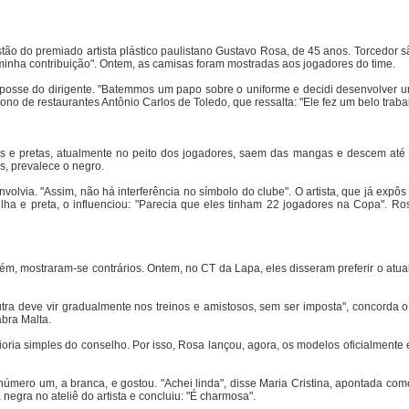
tão do premiado artista plástico paulistano Gustavo Rosa, de 45 anos. Torcedor s
minha contribuição". Ontem, as camisas foram mostradas aos jogadores do time.
posse do dirigente. "Batemmos um papo sobre o uniforme e decidi desenvolver um
 de restaurantes Antônio Carlos de Toledo, que ressalta: "Ele fez um belo traba
s e pretas, atualmente no peito dos jogadores, saem das mangas e descem até 
s, prevalece o negro.
nvolvia. "Assim, não há interferência no símbolo do clube". O artista, que já expô
ha e preta, o influenciou: "Parecia que eles tinham 22 jogadores na Copa". Ro
, mostraram-se contrários. Ontem, no CT da Lapa, eles disseram preferir o atual
ra deve vir gradualmente nos treinos e amistosos, sem ser imposta", concorda o 
bra Malta.
oria simples do conselho. Por isso, Rosa lançou, agora, os modelos oficialmente 
úmero um, a branca, e gostou. "Achei linda", disse Maria Cristina, apontada co
gra no ateliê do artista e concluiu: "É charmosa".