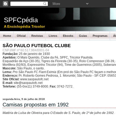
SPFCpédia
A Enciclopédia Tricolor
Home
Oficial
Revistas
Livros
Ebooks
Guias
Programas
Á
SÃO PAULO FUTEBOL CLUBE
CNPJ/MF nº 60.517.984/0001-04
Fundação:
25 de janeiro de 1930
Apelidos:
O Mais Querido, Clube da Fé, SPFC, Tricolor Paulista.
Esquadrão de Aço (30-35), Tigres da Floresta (30-35), Rolo Compressor (38-39, 4
Mortífera (92/93), Expressinho Tricolor (94), Time de Guerreiros (2005), Sober
Mascote:
São Paulo, o santo.
Lema:
Pro São Paulo FC Fiant Eximia
(Em prol do São Paulo FC façam o melhor
Endereço:
Pr. Roberto Gomes Pedrosa, 1. Morumbi; São Paulo - SP.
CEP: 05653
Site Oficial:
www.saopaulofc.net
E-mail:
site@saopaulofc.net
Telefone:
(55-0xx11) 3749-8000.
Fax:
3742-7272.
segunda-feira, 9 de julho de 2018
Camisas propostas em 1992
Matéria de Luísa de Oliveira para O Estado de S. Paulo, de 1º de julho de 1992.