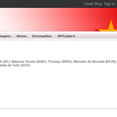
Imagens
Vetores
Enciclopédias
SPFCpédia II
bi (60-), Máquina Tricolor (80/81), Tricolaço (80/81), Menudos do Morumbi (85-89
mpeão de Tudo (2024).