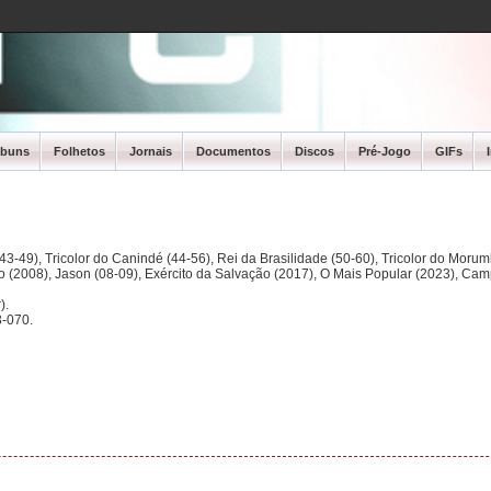
lbuns
Folhetos
Jornais
Documentos
Discos
Pré-Jogo
GIFs
3-49), Tricolor do Canindé (44-56), Rei da Brasilidade (50-60), Tricolor do Morum
ano (2008), Jason (08-09), Exército da Salvação (2017), O Mais Popular (2023), Ca
).
-070.