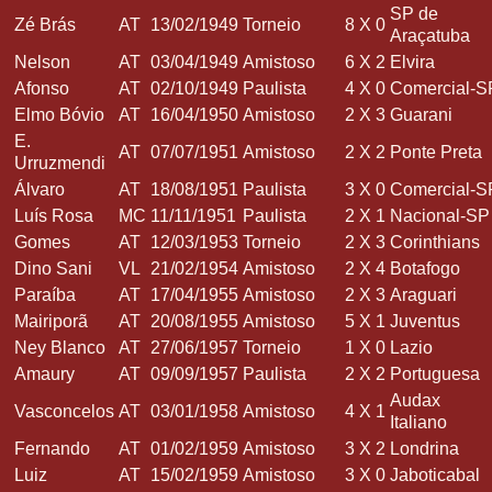
SP de
Zé Brás
AT
13/02/1949
Torneio
8
X
0
Araçatuba
Nelson
AT
03/04/1949
Amistoso
6
X
2
Elvira
Afonso
AT
02/10/1949
Paulista
4
X
0
Comercial-S
Elmo Bóvio
AT
16/04/1950
Amistoso
2
X
3
Guarani
E.
AT
07/07/1951
Amistoso
2
X
2
Ponte Preta
Urruzmendi
Álvaro
AT
18/08/1951
Paulista
3
X
0
Comercial-S
Luís Rosa
MC
11/11/1951
Paulista
2
X
1
Nacional-SP
Gomes
AT
12/03/1953
Torneio
2
X
3
Corinthians
Dino Sani
VL
21/02/1954
Amistoso
2
X
4
Botafogo
Paraíba
AT
17/04/1955
Amistoso
2
X
3
Araguari
Mairiporã
AT
20/08/1955
Amistoso
5
X
1
Juventus
Ney Blanco
AT
27/06/1957
Torneio
1
X
0
Lazio
Amaury
AT
09/09/1957
Paulista
2
X
2
Portuguesa
Audax
Vasconcelos
AT
03/01/1958
Amistoso
4
X
1
Italiano
Fernando
AT
01/02/1959
Amistoso
3
X
2
Londrina
Luiz
AT
15/02/1959
Amistoso
3
X
0
Jaboticabal