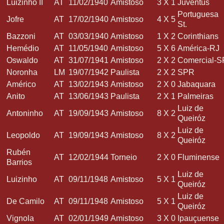
Luizinho II
AT
11/02/1940
Amistoso
3
X
1
Juventus
Portuguesa
Jofre
AT
17/02/1940
Amistoso
4
X
5
St.
Bazzoni
AT
03/03/1940
Amistoso
1
X
2
Corinthians
Hemédio
AT
11/05/1940
Amistoso
5
X
6
América-RJ
Oswaldo
AT
31/07/1941
Amistoso
2
X
2
Comercial-S
Noronha
LM
19/07/1942
Paulista
2
X
2
SPR
Américo
AT
13/02/1943
Amistoso
2
X
0
Jabaquara
Anito
AT
13/06/1943
Paulista
2
X
1
Palmeiras
Luiz de
Antoninho
AT
19/09/1943
Amistoso
8
X
2
Queiróz
Luiz de
Leopoldo
AT
19/09/1943
Amistoso
8
X
2
Queiróz
Rubén
AT
12/02/1944
Torneio
2
X
0
Fluminense
Barrios
Luiz de
Luizinho
AT
09/11/1948
Amistoso
5
X
1
Queiróz
Luiz de
De Camilo
AT
09/11/1948
Amistoso
5
X
1
Queiróz
Vignola
AT
02/01/1949
Amistoso
3
X
0
Ipauçuense