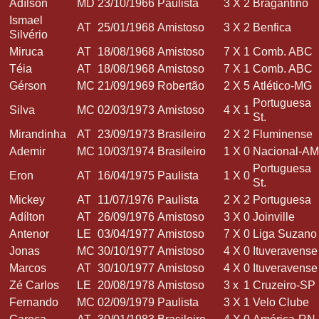
Adílson
MD
23/10/1966
Paulista
3
X
2
Bragantino
Ismael
AT
25/01/1968
Amistoso
3
X
2
Benfica
Silvério
Miruca
AT
18/08/1968
Amistoso
7
X
1
Comb. ABC
Téia
AT
18/08/1968
Amistoso
7
X
1
Comb. ABC
Gérson
MC
21/09/1969
Robertão
2
X
5
Atlético-MG
Portuguesa
Silva
MC
02/03/1973
Amistoso
4
X
1
St.
Mirandinha
AT
23/09/1973
Brasileiro
2
X
2
Fluminense
Ademir
MC
10/03/1974
Brasileiro
1
X
0
Nacional-AM
Portuguesa
Eron
AT
16/04/1975
Paulista
1
X
0
St.
Mickey
AT
11/07/1976
Paulista
2
X
2
Portuguesa
Adílton
AT
26/09/1976
Amistoso
3
X
0
Joinville
Antenor
LE
03/04/1977
Amistoso
7
X
0
Liga Suzano
Jonas
MC
30/10/1977
Amistoso
4
X
0
Ituveravense
Marcos
AT
30/10/1977
Amistoso
4
X
0
Ituveravense
Zé Carlos
LE
20/08/1978
Amistoso
3
x
1
Cruzeiro-SP
Fernando
MC
02/09/1979
Paulista
3
X
1
Velo Clube