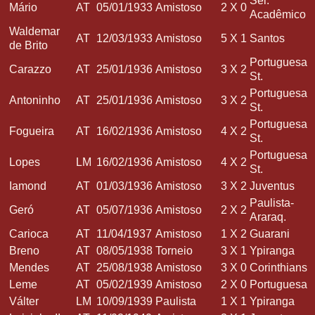
Sel.
Mário
AT
05/01/1933
Amistoso
2
X
0
Acadêmico
Waldemar
AT
12/03/1933
Amistoso
5
X
1
Santos
de Brito
Portuguesa
Carazzo
AT
25/01/1936
Amistoso
3
X
2
St.
Portuguesa
Antoninho
AT
25/01/1936
Amistoso
3
X
2
St.
Portuguesa
Fogueira
AT
16/02/1936
Amistoso
4
X
2
St.
Portuguesa
Lopes
LM
16/02/1936
Amistoso
4
X
2
St.
Iamond
AT
01/03/1936
Amistoso
3
X
2
Juventus
Paulista-
Geró
AT
05/07/1936
Amistoso
2
X
2
Araraq.
Carioca
AT
11/04/1937
Amistoso
1
X
2
Guarani
Breno
AT
08/05/1938
Torneio
3
X
1
Ypiranga
Mendes
AT
25/08/1938
Amistoso
3
X
0
Corinthians
Leme
AT
05/02/1939
Amistoso
2
X
0
Portuguesa
Válter
LM
10/09/1939
Paulista
1
X
1
Ypiranga