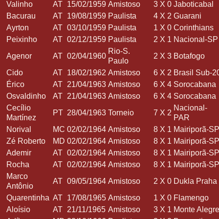
Valinho
AT
15/02/1959
Amistoso
3
X
0
Jaboticabal
Bacurau
AT
19/08/1959
Paulista
4
X
2
Guarani
Ayrton
AT
03/10/1959
Paulista
1
X
0
Corinthians
Peixinho
AT
02/12/1959
Paulista
2
X
1
Nacional-SP
Rio-S.
Agenor
AT
02/04/1960
2
X
3
Botafogo
Paulo
Cido
AT
18/02/1962
Amistoso
6
X
2
Brasil Sub-2
Érico
AT
21/04/1963
Amistoso
6
X
4
Sorocabana
Osvaldinho
AT
21/04/1963
Amistoso
6
X
4
Sorocabana
Cecílio
Nacional-
PT
28/04/1963
Torneio
7
X
2
Martínez
PAR
Norival
MC
02/02/1964
Amistoso
8
X
1
Mairiporã-S
Zé Roberto
MD
02/02/1964
Amistoso
8
X
1
Mairiporã-S
Ademir
AT
02/02/1964
Amistoso
8
X
1
Mairiporã-S
Rocha
AT
02/02/1964
Amistoso
8
X
1
Mairiporã-S
Marco
AT
09/05/1964
Amistoso
2
X
0
Dukla Praha
Antônio
Quarentinha
AT
17/08/1965
Amistoso
1
X
0
Flamengo
Aloísio
AT
21/11/1965
Amistoso
3
X
1
Monte Alegr