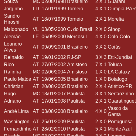
Souza
MC
02/08/1998
Brasileiro
2
X
1
Guarani
Jorginho
LD
17/01/1999
Torneio
4
X
1
Olimpia-PAR
Sandro
AT
18/07/1999
Torneio
2
X
1
Morelia
Hiroshi
Maldonado
VL
03/05/2000
C. do Brasil
2
X
0
Sinop
Alemão
LE
06/09/2000
Mercosul
4
X
0
Colo-Colo
Leandro
AT
09/09/2001
Brasileiro
3
X
2
Goiás
Alves
Reinaldo
AT
19/01/2002
RJ-SP
3
X
3
Etti-Jundiaí
Rico
AT
27/07/2002
Amistoso
7
X
1
Toluca
Rafinha
MC
02/06/2004
Amistoso
1
X
0
LA Galaxy
Paulo Matos
AT
19/06/2005
Brasileiro
1
X
0
Botafogo
Christian
AT
20/08/2005
Brasileiro
2
X
4
Atlético-PR
Hugo
MC
18/01/2007
Paulista
3
X
1
Sertãozinho
Adriano
AT
17/01/2008
Paulista
2
X
1
Guaratingue
Vasco da
André Lima
AT
03/08/2008
Brasileiro
4
X
0
Gama
Washington
AT
25/01/2009
Paulista
2
X
0
Portuguesa
Fernandinho
AT
28/02/2010
Paulista
5
X
1
Monte Azul