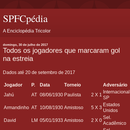
SPFCpédia
A Enciclopédia Tricolor
domingo, 30 de julho de 2017
Todos os jogadores que marcaram gol
na estreia
Dados até 20 de setembro de 2017
Jogador
P.
Data
Torneio
Adversário
Internacional
Jahú
AT
08/06/1930
Paulista
2
X
1
SP
Estados
Armandinho
AT
10/08/1930
Amistoso
5
X
3
Unidos
Sel.
David
LM
05/01/1933
Amistoso
2
X
0
Acadêmico