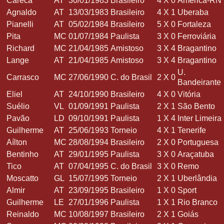
Careca
AT
30/01/1983
Brasileiro
4
X
0
América-RN
Agnaldo
AT
13/03/1983
Brasileiro
4
X
1
Uberaba
Pianelli
AT
05/02/1984
Brasileiro
5
X
0
Fortaleza
Pita
MC
01/07/1984
Paulista
3
X
0
Ferroviária
Richard
MC
21/04/1985
Amistoso
3
X
4
Bragantino
Lange
AT
21/04/1985
Amistoso
3
X
4
Bragantino
U.
Carrasco
MC
27/06/1990
C. do Brasil
2
X
0
Bandeirante
Eliel
AT
24/10/1990
Brasileiro
4
X
0
Vitória
Suélio
VL
01/09/1991
Paulista
2
X
1
São Bento
Pavão
LD
09/10/1991
Paulista
1
X
4
Inter Limeira
Guilherme
AT
25/06/1993
Torneio
4
X
1
Tenerife
Aílton
MC
28/08/1994
Brasileiro
2
X
0
Portuguesa
Bentinho
AT
29/01/1995
Paulista
3
X
0
Araçatuba
Tico
AT
07/04/1995
C. do Brasil
3
X
0
Remo
Moscatto
GL
15/07/1995
Torneio
2
X
1
Uberlândia
Almir
AT
23/09/1995
Brasileiro
1
X
0
Sport
Guilherme
LE
27/01/1996
Paulista
1
X
1
Rio Branco
Reinaldo
MC
10/08/1997
Brasileiro
2
X
1
Goiás