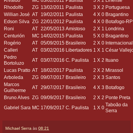
Rivaldo
MC
03/02/2011
Paulista
3
X
2
Linense
Rhodolfo
ZG
13/02/2011
Paulista
3
X
2
Portuguesa
Willian José
AT
19/02/2011
Paulista
4
X
0
Bragantino
Edson Silva
ZG
22/01/2012
Paulista
4
X
0
Botafogo-RP
Roni
AT
22/05/2013
Amistoso
2
X
1
Londrina
Centurión
MC
14/02/2015
Paulista
5
X
0
Bragantino
Rogério
AT
05/09/2015
Brasileiro
2
X
0
Internacional
Calleri
AT
03/02/2016
Libertadores
1
X
1
César Vallej
Pedro
AT
03/07/2016
C. Paulista
1
X
2
Ituano
Bortoluzo
Lucas Pratto
AT
18/02/2017
Paulista
2
X
2
Mirassol
Arboleda
ZG
09/07/2017
Brasileiro
2
X
3
Santos
Marcos
AT
29/07/2017
Brasileiro
4
X
3
Botafogo
Guilherme
Bruno Alves
ZG
09/09/2017
Brasileiro
2
X
2
Ponte Preta
Taboão da
Gabriel Sara
MC
17/09/2017
C. Paulista
1
X
0
Serra
Michael Serra
às
08:21