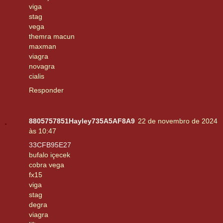
viga
stag
vega
themra macun
maxman
viagra
novagra
cialis
Responder
8805757851Hayley735A5AF8A9
22 de novembro de 2024
às 10:47
33CFB95E27
bufalo içecek
cobra vega
fx15
viga
stag
degra
viagra