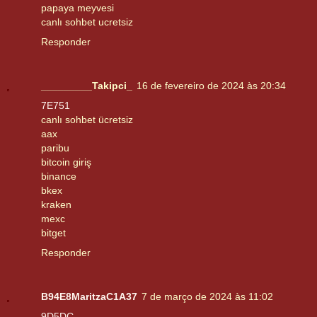
papaya meyvesi
canlı sohbet ucretsiz
Responder
_________Takipci_
16 de fevereiro de 2024 às 20:34
7E751
canlı sohbet ücretsiz
aax
paribu
bitcoin giriş
binance
bkex
kraken
mexc
bitget
Responder
B94E8MaritzaC1A37
7 de março de 2024 às 11:02
9D5DC