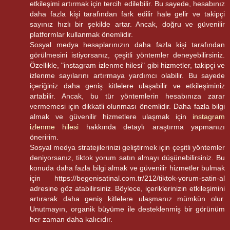
etkileşimi artırmak için tercih edilebilir. Bu sayede, hesabınız
daha fazla kişi tarafından fark edilir hale gelir ve takipçi
sayınız hızlı bir şekilde artar. Ancak, doğru ve güvenilir
platformlar kullanmak önemlidir.
Sosyal medya hesaplarınızın daha fazla kişi tarafından
görülmesini istiyorsanız, çeşitli yöntemler deneyebilirsiniz.
Özellikle, "instagram izlenme hilesi" gibi hizmetler, takipçi ve
izlenme sayılarını artırmaya yardımcı olabilir. Bu sayede
içeriğiniz daha geniş kitlelere ulaşabilir ve etkileşiminiz
artabilir. Ancak, bu tür yöntemlerin hesabınıza zarar
vermemesi için dikkatli olunması önemlidir. Daha fazla bilgi
almak ve güvenilir hizmetlere ulaşmak için
instagram
izlenme hilesi
hakkında detaylı araştırma yapmanızı
öneririm.
Sosyal medya stratejilerinizi geliştirmek için çeşitli yöntemler
deniyorsanız, tiktok yorum satın almayı düşünebilirsiniz. Bu
konuda daha fazla bilgi almak ve güvenilir hizmetler bulmak
için https://begenisatinal.com.tr/212/tiktok-yorum-satin-al
adresine göz atabilirsiniz. Böylece, içeriklerinizin etkileşimini
artırarak daha geniş kitlelere ulaşmanız mümkün olur.
Unutmayın, organik büyüme ile desteklenmiş bir görünüm
her zaman daha kalıcıdır.