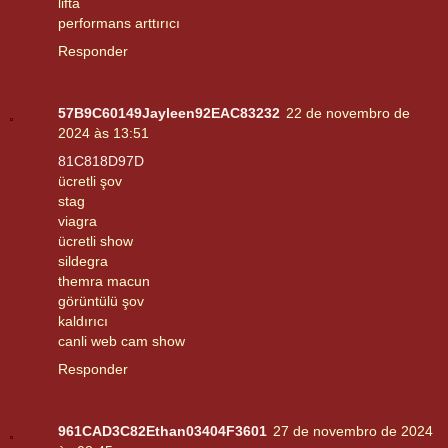
lifta
performans arttırıcı
Responder
57B9C60149Jayleen92EAC83232
22 de novembro de
2024 às 13:51
81C818D97D
ücretli şov
stag
viagra
ücretli show
sildegra
themra macun
görüntülü şov
kaldırıcı
canli web cam show
Responder
961CAD3C82Ethan03404F3601
27 de novembro de 2024