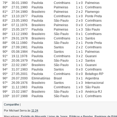
79º
30.01.1980
Paulista
Corinthians
1 x 0
Palmeiras
80º
27.01.1980
Paulista
Palmeiras
1 x 1
Corinthians
81º
27.04.1980
Brasileiro
Palmeiras
2 x 2
Flamengo
82º
13.10.1977
Paulista
Corinthians
1 x 0
Ponte Preta
83º
23.05.1993
Paulista
São Paulo
2 x 0
Corinthians
84º
07.11.1976
Brasileiro
Palmeiras
0 x 0
Corinthians
85º
15.05.1977
Paulista
Palmeiras
1 x 3
São Paulo
86º
13.12.1990
Brasileiro
São Paulo
0 x 1
Corinthians
87º
29.01.1978
Brasileiro
Corinthians
1 x 1
Santos
88º
09.11.1980
Paulista
São Paulo
2 x 1
Ponte Preta
89º
27.09.1981
Paulista
Santos
2 x 2
Corinthians
90º
05.08.1984
Paulista
Santos
1 x 1
Palmeiras
91º
19.11.1978
Paulista
Corinthians
3 x 2
Guarani
92º
20.06.1979
Paulista
São Paulo
1 x 2
Santos
93º
22.02.1987
Brasileiro
São Paulo
1 x 1
Guarani
94º
31.07.1983
Paulista
Santos
0 x 0
Corinthians
95º
27.05.2001
Paulista
Corinthians
0 x 0
Botafogo-RP
96º
26.07.2000
Eliminatórias
Brasil
3 x 1
Argentina
97º
26.09.1976
Brasileiro
Santos
1 x 3
Internacional
98º
11.12.1983
Paulista
Corinthians
1 x 0
São Paulo
99º
15.02.1987
Brasileiro
São Paulo
1 x 0
América-RJ
100º
10.07.1988
Paulista
São Paulo
1 x 1
Corinthians
Compartilhe
|
Por
Michael Serra
às
11:24
Marcadores:
Estádio do Morumbi
,
Listas de Jogos
,
Públicos e Rendas
,
Rankings de Públ