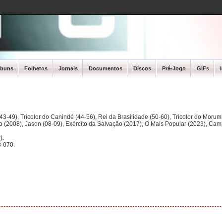
lbuns
Folhetos
Jornais
Documentos
Discos
Pré-Jogo
GIFs
3-49), Tricolor do Canindé (44-56), Rei da Brasilidade (50-60), Tricolor do Morum
ano (2008), Jason (08-09), Exército da Salvação (2017), O Mais Popular (2023), Ca
).
-070.