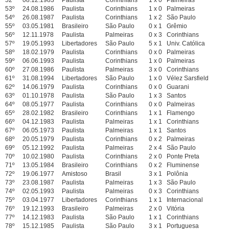
52º
08.12.1983
Paulista
Corinthians
1 x 0
Palmeiras
53º
24.08.1986
Paulista
Corinthians
1 x 0
Palmeiras
54º
26.08.1987
Paulista
Corinthians
1 x 2
São Paulo
55º
03.05.1981
Brasileiro
São Paulo
0 x 1
Grêmio
56º
12.11.1978
Paulista
Palmeiras
0 x 3
Corinthians
57º
19.05.1993
Libertadores
São Paulo
5 x 1
Univ. Católica
58º
18.02.1979
Paulista
Corinthians
0 x 0
Palmeiras
59º
06.06.1993
Paulista
Corinthians
1 x 0
Palmeiras
60º
27.08.1986
Paulista
Palmeiras
3 x 0
Corinthians
61º
31.08.1994
Libertadores
São Paulo
1 x 0
Vélez Sarsfield
62º
14.06.1979
Paulista
Corinthians
0 x 0
Guarani
63º
01.10.1978
Paulista
São Paulo
1 x 3
Santos
64º
08.05.1977
Paulista
Corinthians
0 x 0
Palmeiras
65º
28.02.1982
Brasileiro
Corinthians
1 x 1
Flamengo
66º
04.12.1983
Paulista
Palmeiras
1 x 1
Corinthians
67º
06.05.1973
Paulista
Palmeiras
1 x 1
Santos
68º
20.05.1979
Paulista
Corinthians
0 x 2
Palmeiras
69º
05.12.1992
Paulista
Palmeiras
2 x 4
São Paulo
70º
10.02.1980
Paulista
Corinthians
2 x 0
Ponte Preta
71º
13.05.1984
Brasileiro
Corinthians
0 x 2
Fluminense
72º
19.06.1977
Amistoso
Brasil
3 x 1
Polônia
73º
23.08.1987
Paulista
Palmeiras
1 x 3
São Paulo
74º
02.05.1993
Paulista
Palmeiras
0 x 3
Corinthians
75º
03.04.1977
Libertadores
Corinthians
1 x 1
Internacional
76º
19.12.1993
Brasileiro
Palmeiras
2 x 0
Vitória
77º
14.12.1983
Paulista
São Paulo
1 x 1
Corinthians
78º
15.12.1985
Paulista
São Paulo
3 x 1
Portuguesa