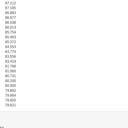
87.212
87.185
86.883
86.677
86.538
86.013
85.754
85.463
85.372
84.553
83.774
83.556
83.419
81.788
81.060
80.731
80.200
80.000
79.892
79.864
79.850
79.821
ico