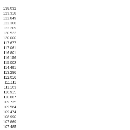
138.032
123.318
122.849
122.308
122.209
120.522
120.000
117.677
117.061
116.801
116.156
115.002
114.491
113.286
112.016
111.111
111.103
110.915
110.887
109.735
109.584
109.474
108.990
107.869
107.485