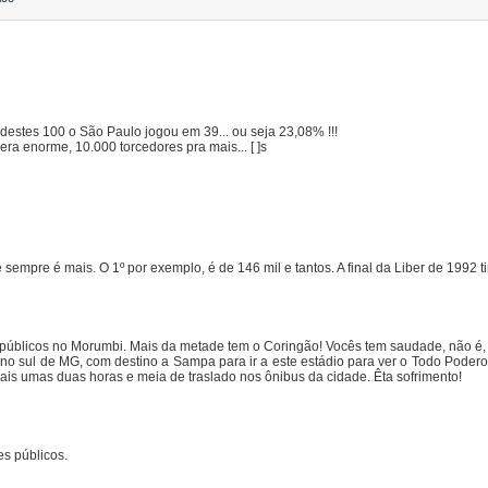
e destes 100 o São Paulo jogou em 39... ou seja 23,08% !!!
a enorme, 10.000 torcedores pra mais... [ ]s
te sempre é mais. O 1º por exemplo, é de 146 mil e tantos. A final da Liber de 199
 públicos no Morumbi. Mais da metade tem o Coringão! Vocês tem saudade, não é, 
 no sul de MG, com destino a Sampa para ir a este estádio para ver o Todo Poder
ais umas duas horas e meia de traslado nos ônibus da cidade. Êta sofrimento!
es públicos.