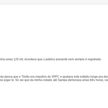
2 tinha umas 120 mil. Acontece que o público presente nem sempre é registrado.
da época que o Timão era inquilino do SPFC e ajudava este estádio longe pra ded
oso jogar lá. Só sei que da minha cidade até Sampa demorava umas três horas, vi