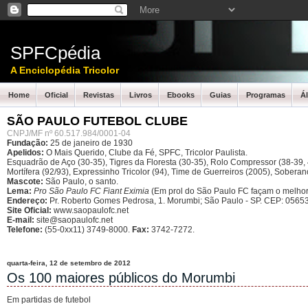
SPFCpédia
A Enciclopédia Tricolor
Home
Oficial
Revistas
Livros
Ebooks
Guias
Programas
Á
SÃO PAULO FUTEBOL CLUBE
CNPJ/MF nº 60.517.984/0001-04
Fundação:
25 de janeiro de 1930
Apelidos:
O Mais Querido, Clube da Fé, SPFC, Tricolor Paulista.
Esquadrão de Aço (30-35), Tigres da Floresta (30-35), Rolo Compressor (38-39, 4
Mortífera (92/93), Expressinho Tricolor (94), Time de Guerreiros (2005), Sober
Mascote:
São Paulo, o santo.
Lema:
Pro São Paulo FC Fiant Eximia
(Em prol do São Paulo FC façam o melhor
Endereço:
Pr. Roberto Gomes Pedrosa, 1. Morumbi; São Paulo - SP.
CEP: 05653
Site Oficial:
www.saopaulofc.net
E-mail:
site@saopaulofc.net
Telefone:
(55-0xx11) 3749-8000.
Fax:
3742-7272.
quarta-feira, 12 de setembro de 2012
Os 100 maiores públicos do Morumbi
Em partidas de futebol