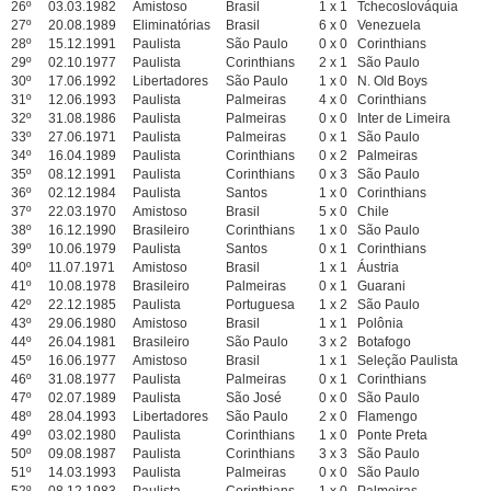
26º
03.03.1982
Amistoso
Brasil
1 x 1
Tchecoslováquia
27º
20.08.1989
Eliminatórias
Brasil
6 x 0
Venezuela
28º
15.12.1991
Paulista
São Paulo
0 x 0
Corinthians
29º
02.10.1977
Paulista
Corinthians
2 x 1
São Paulo
30º
17.06.1992
Libertadores
São Paulo
1 x 0
N. Old Boys
31º
12.06.1993
Paulista
Palmeiras
4 x 0
Corinthians
32º
31.08.1986
Paulista
Palmeiras
0 x 0
Inter de Limeira
33º
27.06.1971
Paulista
Palmeiras
0 x 1
São Paulo
34º
16.04.1989
Paulista
Corinthians
0 x 2
Palmeiras
35º
08.12.1991
Paulista
Corinthians
0 x 3
São Paulo
36º
02.12.1984
Paulista
Santos
1 x 0
Corinthians
37º
22.03.1970
Amistoso
Brasil
5 x 0
Chile
38º
16.12.1990
Brasileiro
Corinthians
1 x 0
São Paulo
39º
10.06.1979
Paulista
Santos
0 x 1
Corinthians
40º
11.07.1971
Amistoso
Brasil
1 x 1
Áustria
41º
10.08.1978
Brasileiro
Palmeiras
0 x 1
Guarani
42º
22.12.1985
Paulista
Portuguesa
1 x 2
São Paulo
43º
29.06.1980
Amistoso
Brasil
1 x 1
Polônia
44º
26.04.1981
Brasileiro
São Paulo
3 x 2
Botafogo
45º
16.06.1977
Amistoso
Brasil
1 x 1
Seleção Paulista
46º
31.08.1977
Paulista
Palmeiras
0 x 1
Corinthians
47º
02.07.1989
Paulista
São José
0 x 0
São Paulo
48º
28.04.1993
Libertadores
São Paulo
2 x 0
Flamengo
49º
03.02.1980
Paulista
Corinthians
1 x 0
Ponte Preta
50º
09.08.1987
Paulista
Corinthians
3 x 3
São Paulo
51º
14.03.1993
Paulista
Palmeiras
0 x 0
São Paulo