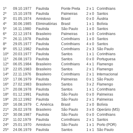
1º
09.10.1977
Paulista
Ponte Preta
2 x 1
Corinthians
2º
15.10.1978
Paulista
Palmeiras
2 x 0
Santos
3º
01.05.1974
Amistoso
Brasil
0 x 0
Áustria
4º
30.06.1985
Eliminatórias
Brasil
1 x 1
Bolívia
5º
16.11.1980
Paulista
São Paulo
1 x 0
Santos
6º
22.12.1974
Brasileiro
Palmeiras
1 x 0
Corinthians
7º
26.11.1978
Paulista
Corinthians
1 x 0
Santos
8º
29.05.1977
Paulista
Corinthians
4 x 0
Santos
9º
05.12.1982
Paulista
Corinthians
2 x 3
São Paulo
10º
20.03.1977
Paulista
Santos
1 x 1
Corinthians
11º
26.08.1973
Paulista
Santos
0 x 0
Portuguesa
12º
06.05.1984
Brasileiro
Corinthians
4 x 1
Flamengo
13º
22.05.1983
Brasileiro
Santos
2 x 1
Flamengo
14º
22.11.1976
Brasileiro
Corinthians
2 x 1
Internacional
15º
17.06.1979
Paulista
Palmeiras
0 x 1
São Paulo
16º
27.02.1983
Brasileiro
Santos
3 x 2
Flamengo
17º
20.08.1978
Paulista
Santos
1 x 1
Corinthians
18º
01.12.1991
Paulista
São Paulo
0 x 0
Palmeiras
19º
20.12.1992
Paulista
São Paulo
2 x 1
Palmeiras
20º
16.08.1979
C. América
Brasil
2 x 0
Bolívia
21º
26.02.1978
Brasileiro
São Paulo
3 x 0
Operário (MS)
22º
30.08.1987
Paulista
São Paulo
0 x 0
Corinthians
23º
11.02.1979
Paulista
Corinthians
2 x 1
Santos
24º
25.01.1970
Amistoso
São Paulo
1 x 1
Porto (POR)
25º
24.06.1979
Paulista
Santos
1 x 1
São Paulo