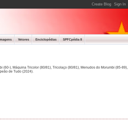
Imagens
Vetores
Enciclopédias
SPFCpédia II
bi (60-), Máquina Tricolor (80/81), Tricolaço (80/81), Menudos do Morumbi (85-89
mpeão de Tudo (2024).