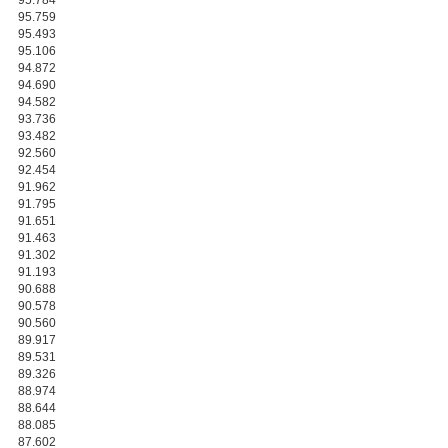
95.784
95.759
95.493
95.106
94.872
94.690
94.582
93.736
93.482
92.560
92.454
91.962
91.795
91.651
91.463
91.302
91.193
90.688
90.578
90.560
89.917
89.531
89.326
88.974
88.644
88.085
87.602