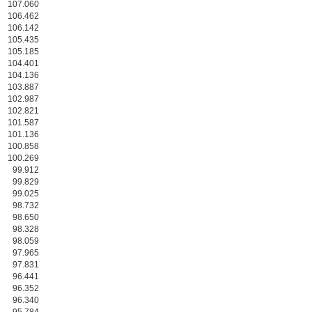
107.060
106.462
106.142
105.435
105.185
104.401
104.136
103.887
102.987
102.821
101.587
101.136
100.858
100.269
99.912
99.829
99.025
98.732
98.650
98.328
98.059
97.965
97.831
96.441
96.352
96.340