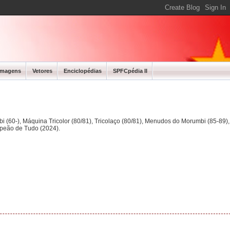
Imagens
Vetores
Enciclopédias
SPFCpédia II
bi (60-), Máquina Tricolor (80/81), Tricolaço (80/81), Menudos do Morumbi (85-89
mpeão de Tudo (2024).