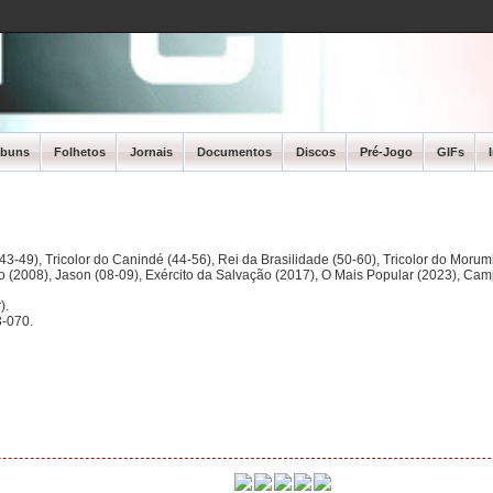
lbuns
Folhetos
Jornais
Documentos
Discos
Pré-Jogo
GIFs
3-49), Tricolor do Canindé (44-56), Rei da Brasilidade (50-60), Tricolor do Morum
ano (2008), Jason (08-09), Exército da Salvação (2017), O Mais Popular (2023), Ca
).
-070.