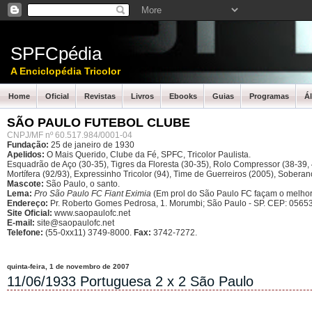
SPFCpédia
A Enciclopédia Tricolor
Home
Oficial
Revistas
Livros
Ebooks
Guias
Programas
Á
SÃO PAULO FUTEBOL CLUBE
CNPJ/MF nº 60.517.984/0001-04
Fundação:
25 de janeiro de 1930
Apelidos:
O Mais Querido, Clube da Fé, SPFC, Tricolor Paulista.
Esquadrão de Aço (30-35), Tigres da Floresta (30-35), Rolo Compressor (38-39, 4
Mortífera (92/93), Expressinho Tricolor (94), Time de Guerreiros (2005), Sober
Mascote:
São Paulo, o santo.
Lema:
Pro São Paulo FC Fiant Eximia
(Em prol do São Paulo FC façam o melhor
Endereço:
Pr. Roberto Gomes Pedrosa, 1. Morumbi; São Paulo - SP.
CEP: 05653
Site Oficial:
www.saopaulofc.net
E-mail:
site@saopaulofc.net
Telefone:
(55-0xx11) 3749-8000.
Fax:
3742-7272.
quinta-feira, 1 de novembro de 2007
11/06/1933 Portuguesa 2 x 2 São Paulo