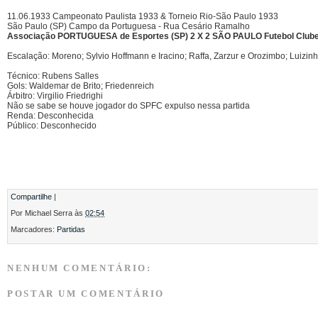
11.06.1933 Campeonato Paulista 1933 & Torneio Rio-São Paulo 1933
São Paulo (SP) Campo da Portuguesa - Rua Cesário Ramalho
Associação PORTUGUESA de Esportes (SP) 2
X 2
SÃO PAULO Futebol Clube
Escalação: Moreno; Sylvio Hoffmann e Iracino; Raffa, Zarzur e Orozimbo; Luizinh
Técnico: Rubens Salles
Gols: Waldemar de Brito; Friedenreich
Árbitro: Virgilio Friedrighi
Não se sabe se houve jogador do SPFC expulso nessa partida
Renda: Desconhecida
Público: Desconhecido
Compartilhe
|
Por
Michael Serra
às
02:54
Marcadores:
Partidas
NENHUM COMENTÁRIO:
POSTAR UM COMENTÁRIO