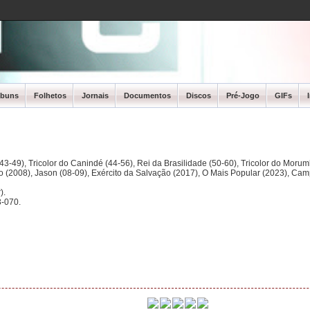
lbuns
Folhetos
Jornais
Documentos
Discos
Pré-Jogo
GIFs
3-49), Tricolor do Canindé (44-56), Rei da Brasilidade (50-60), Tricolor do Morum
ano (2008), Jason (08-09), Exército da Salvação (2017), O Mais Popular (2023), Ca
).
-070.