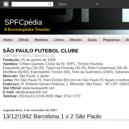
SPFCpédia
A Enciclopédia Tricolor
Home
Oficial
Revistas
Livros
Ebooks
Guias
Programas
Á
SÃO PAULO FUTEBOL CLUBE
CNPJ/MF nº 60.517.984/0001-04
Fundação:
25 de janeiro de 1930
Apelidos:
O Mais Querido, Clube da Fé, SPFC, Tricolor Paulista.
Esquadrão de Aço (30-35), Tigres da Floresta (30-35), Rolo Compressor (38-39, 4
Mortífera (92/93), Expressinho Tricolor (94), Time de Guerreiros (2005), Sober
Mascote:
São Paulo, o santo.
Lema:
Pro São Paulo FC Fiant Eximia
(Em prol do São Paulo FC façam o melhor
Endereço:
Pr. Roberto Gomes Pedrosa, 1. Morumbi; São Paulo - SP.
CEP: 05653
Site Oficial:
www.saopaulofc.net
E-mail:
site@saopaulofc.net
Telefone:
(55-0xx11) 3749-8000.
Fax:
3742-7272.
segunda-feira, 5 de novembro de 2007
13/12/1992 Barcelona 1 x 2 São Paulo