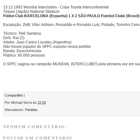
13.12.1992 Mundial Interclubes - Copa Toyota Intercontinental
Tóquio (Japão) National Stadium
Fútbol Club BARCELONA (Espanha) 1 X 2 SÃO PAULO Futebol Clube (Brasil)
Escalação: Zetti; Vítor, Adílson, Ronaldão e Ronaldo Luís; Pintado, Toninho Cere
Técnico: Telê Santana
Gols: Raí (2)
Árbitro: Juan Carlos Loustau (Argentina)
Não houve jogador do SPFC expulso nessa partida
Renda: Desconhecida
Público: 60.000 pessoas
O SPFC sagrou-se campeão MUNDIAL INTERCLUBES pela primeira vez em sua 
Compartilhe
|
Por
Michael Serra
às
22:26
Marcadores:
Partidas
NENHUM COMENTÁRIO:
POSTAR UM COMENTÁRIO