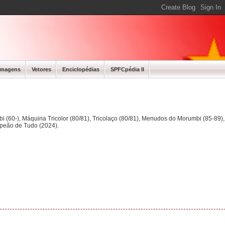
Imagens
Vetores
Enciclopédias
SPFCpédia II
bi (60-), Máquina Tricolor (80/81), Tricolaço (80/81), Menudos do Morumbi (85-89
mpeão de Tudo (2024).