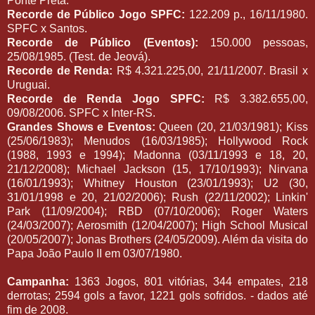
Ponte Preta.
Recorde de Público Jogo SPFC:
122.209 p., 16/11/1980.
SPFC x Santos.
Recorde de Público (Eventos):
150.000 pessoas,
25/08/1985. (Test. de Jeová).
Recorde de Renda:
R$ 4.321.225,00, 21/11/2007. Brasil x
Uruguai.
Recorde de Renda Jogo SPFC:
R$ 3.382.655,00,
09/08/2006. SPFC x Inter-RS.
Grandes Shows e Eventos:
Queen (20, 21/03/1981); Kiss
(25/06/1983); Menudos (16/03/1985); Hollywood Rock
(1988, 1993 e 1994); Madonna (03/11/1993 e 18, 20,
21/12/2008); Michael Jackson (15, 17/10/1993); Nirvana
(16/01/1993); Whitney Houston (23/01/1993); U2 (30,
31/01/1998 e 20, 21/02/2006); Rush (22/11/2002); Linkin'
Park (11/09/2004); RBD (07/10/2006); Roger Waters
(24/03/2007); Aerosmith (12/04/2007); High School Musical
(20/05/2007); Jonas Brothers (24/05/2009). Além da visita do
Papa João Paulo II em 03/07/1980.
Campanha:
1363 Jogos, 801 vitórias, 344 empates, 218
derrotas; 2594 gols a favor, 1221 gols sofridos. - dados até
fim de 2008.