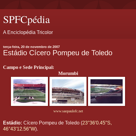
SPFCpédia
A Enciclopédia Tricolor
terça-feira, 20 de novembro de 2007
Estádio Cícero Pompeu de Toledo
Campo e Sede Principal:
Morumbi
www.saopaulofc.net
Estádio:
Cícero Pompeu de Toledo (
23°36′0.45″S,
46°43′12.56″W
).