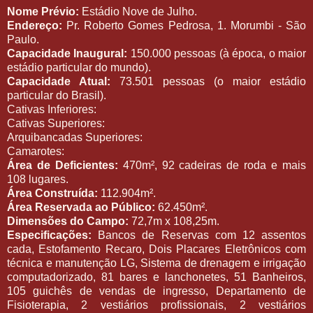
Nome Prévio:
Estádio Nove de Julho.
Endereço:
Pr. Roberto Gomes Pedrosa, 1. Morumbi - São
Paulo.
Capacidade Inaugural:
150.000 pessoas (à época, o maior
estádio particular do mundo).
Capacidade Atual:
73.501 pessoas (o maior estádio
particular do Brasil).
Cativas Inferiores:
Cativas Superiores:
Arquibancadas Superiores:
Camarotes:
Área de Deficientes:
470m², 92 cadeiras de roda e mais
108 lugares.
Área Construída:
112.904m².
Área Reservada ao Público:
62.450m².
Dimensões do Campo:
72,7m x 108,25m.
Especificações:
Bancos de Reservas com 12 assentos
cada, Estofamento Recaro, Dois Placares Eletrônicos com
técnica e manutenção LG, Sistema de drenagem e irrigação
computadorizado, 81 bares e lanchonetes, 51 Banheiros,
105 guichês de vendas de ingresso, Departamento de
Fisioterapia, 2 vestiários profissionais, 2 vestiários