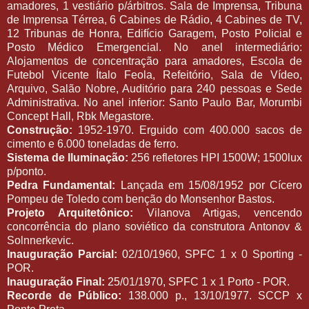
amadores, 1 vestiário p/árbitros. Sala de Imprensa, Tribuna
de Imprensa Térrea, 6 Cabines de Rádio, 4 Cabines de TV,
12 Tribunas de Honra, Edifício Garagem, Posto Policial e
Posto Médico Emergencial. No anel intermediário:
Alojamentos de concentração para amadores, Escola de
Futebol Vicente Ítalo Feola, Refeitório, Sala de Vídeo,
Arquivo, Salão Nobre, Auditório para 240 pessoas e Sede
Administrativa. No anel inferior: Santo Paulo Bar, Morumbi
Concept Hall, Rbk Megastore.
Construção:
1952-1970. Erguido com 400.000 sacos de
cimento e 6.000 toneladas de ferro.
Sistema de Iluminação:
256 refletores HPI 1500W; 1500lux
p/ponto.
Pedra Fundamental:
Lançada em 15/08/1952 por Cícero
Pompeu de Toledo com benção do Monsenhor Bastos.
Projeto Arquitetônico:
Vilanova Artigas, vencendo
concorrência do plano soviético da construtora Antonov &
Solnnerkevic.
Inauguração Parcial:
02/10/1960, SPFC 1 x 0 Sporting -
POR.
Inauguração Final:
25/01/1970, SPFC 1 x 1 Porto - POR.
Recorde de Público:
138.000 p., 13/10/1977. SCCP x