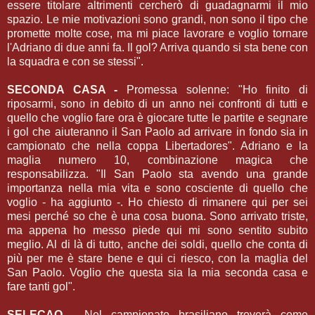
essere titolare altrimenti cercherò di guadagnarmi il mio
spazio. Le mie motivazioni sono grandi, non sono il tipo che
promette molte cose, ma mi piace lavorare e voglio tornare
l'Adriano di due anni fa. Il gol? Arriva quando si sta bene con
la squadra e con se stessi".
SECONDA CASA -
Promessa solenne: "Ho finito di
riposarmi, sono in debito di un anno nei confronti di tutti e
quello che voglio fare ora è giocare tutte le partite e segnare
i gol che aiuteranno il San Paolo ad arrivare in fondo sia in
campionato che nella coppa Libertadores". Adriano e la
maglia numero 10, combinazione magica che
responsabilizza. "Il San Paolo sta avendo una grande
importanza nella mia vita e sono cosciente di quello che
voglio - ha aggiunto -. Ho chiesto di rimanere qui per sei
mesi perché so che è una cosa buona. Sono arrivato triste,
ma appena ho messo piede qui mi sono sentito subito
meglio. Al di là di tutto, anche dei soldi, quello che conta di
più per me è stare bene e qui ci riesco, con la maglia del
San Paolo. Voglio che questa sia la mia seconda casa e
fare tanti gol".
SELECAO -
Nel campionato brasiliano troverà come