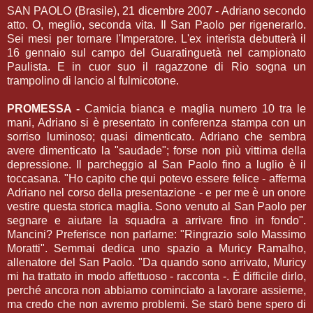
SAN PAOLO (Brasile), 21 dicembre 2007 - Adriano secondo
atto. O, meglio, seconda vita. Il San Paolo per rigenerarlo.
Sei mesi per tornare l'Imperatore. L'ex interista debutterà il
16 gennaio sul campo del Guaratinguetà nel campionato
Paulista. E in cuor suo il ragazzone di Rio sogna un
trampolino di lancio al fulmicotone.
PROMESSA -
Camicia bianca e maglia numero 10 tra le
mani, Adriano si è presentato in conferenza stampa con un
sorriso luminoso; quasi dimenticato. Adriano che sembra
avere dimenticato la "saudade"; forse non più vittima della
depressione. Il parcheggio al San Paolo fino a luglio è il
toccasana. "Ho capito che qui potevo essere felice - afferma
Adriano nel corso della presentazione - e per me è un onore
vestire questa storica maglia. Sono venuto al San Paolo per
segnare e aiutare la squadra a arrivare fino in fondo".
Mancini? Preferisce non parlarne: "Ringrazio solo Massimo
Moratti". Semmai dedica uno spazio a Muricy Ramalho,
allenatore del San Paolo. "Da quando sono arrivato, Muricy
mi ha trattato in modo affettuoso - racconta -. È difficile dirlo,
perché ancora non abbiamo cominciato a lavorare assieme,
ma credo che non avremo problemi. Se starò bene spero di