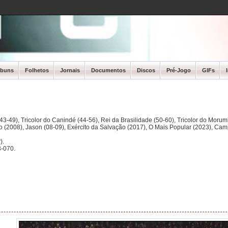
lbuns
Folhetos
Jornais
Documentos
Discos
Pré-Jogo
GIFs
3-49), Tricolor do Canindé (44-56), Rei da Brasilidade (50-60), Tricolor do Morum
ano (2008), Jason (08-09), Exército da Salvação (2017), O Mais Popular (2023), Ca
).
-070.