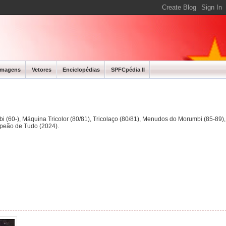
Imagens
Vetores
Enciclopédias
SPFCpédia II
bi (60-), Máquina Tricolor (80/81), Tricolaço (80/81), Menudos do Morumbi (85-89
mpeão de Tudo (2024).