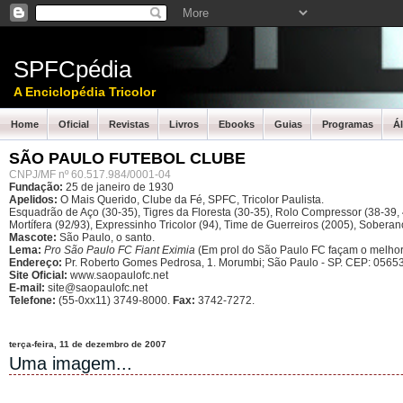
SPFCpédia
A Enciclopédia Tricolor
Home
Oficial
Revistas
Livros
Ebooks
Guias
Programas
Á
SÃO PAULO FUTEBOL CLUBE
CNPJ/MF nº 60.517.984/0001-04
Fundação:
25 de janeiro de 1930
Apelidos:
O Mais Querido, Clube da Fé, SPFC, Tricolor Paulista.
Esquadrão de Aço (30-35), Tigres da Floresta (30-35), Rolo Compressor (38-39, 4
Mortífera (92/93), Expressinho Tricolor (94), Time de Guerreiros (2005), Sober
Mascote:
São Paulo, o santo.
Lema:
Pro São Paulo FC Fiant Eximia
(Em prol do São Paulo FC façam o melhor
Endereço:
Pr. Roberto Gomes Pedrosa, 1. Morumbi; São Paulo - SP.
CEP: 05653
Site Oficial:
www.saopaulofc.net
E-mail:
site@saopaulofc.net
Telefone:
(55-0xx11) 3749-8000.
Fax:
3742-7272.
terça-feira, 11 de dezembro de 2007
Uma imagem...