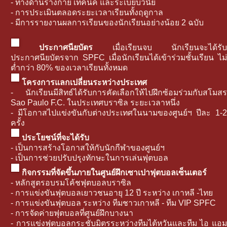
- ทางด้านร่างกาย เทคนิค และระเบียบวินัย
- การประเมินตลอดระยะเวลาเรียนทั้งฤดูกาล
- มีการรายงานผลการเรียนของนักเรียนอย่างน้อย 2 ฉบับ
ประกาศนียบัตร
เมื่อเรียนจบ นักเรียนจะได้รั
ประกาศนียบัตรจาก SPFC เมื่อนักเรียนได้เข้าร่วมชั้นเรียน ไม่
ต่ำกว่า 80% ของเวลาเรียนทั้งหมด
โครงการแลกเปลี่ยนระหว่างประเทศ
- นักเรียนมีสิทธ์ได้รับการคัดเลือกให้ไปฝึกซ้อมร่วมกับสโมสร
Sao Paulo F.C. ในประเทศบราซิล ระยะเวลาหนึ่ง
- มีโอกาสไปแข่งขันกับต่างประเทศในนามของศูนย์ฯ ปีละ 1-2
ครั้ง
ประโยชน์ที่จะได้รับ
- เป็นการสร้างโอกาสให้กับนักกีฬาของศูนย์ฯ
- เป็นการช่วยปรับปรุงทักษะในการเล่นฟุตบอล
กิจกรรมที่จัดขึ้นภายในศูนย์ฝึกเซาเปาฟุตบอลเซ็นเตอร์
- หลักสูตรอบรมโค้ชฟุตบอลบราซิล
- การแข่งขันฟุตบอลเยาวชนอายุ 12 ปี ระหว่าง เกาหลี -ไทย
- การแข่งขันฟุตบอล ระหว่าง ทีมชาวเกาหลี - ทีม VIP SPFC
- การจัดค่ายฟุตบอลที่ศูนย์ฝึกบางนา
- การแข่งฟุตบอลกระชับมิตรระหว่างทีมไต้หวันและทีม ไอ แอม