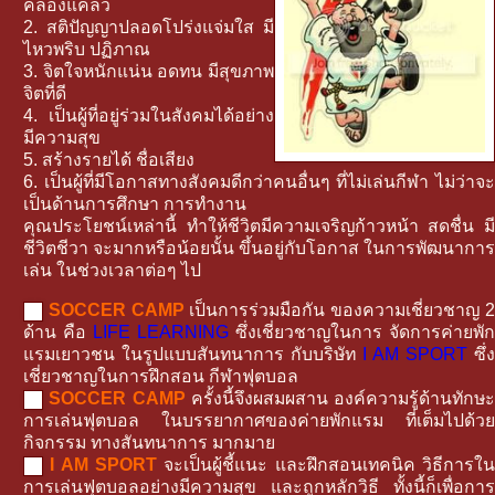
คล่องแคล่ว
2. สติปัญญาปลอดโปร่งแจ่มใส มี
ไหวพริบ ปฏิภาณ
3. จิตใจหนักแน่น อดทน มีสุขภาพ
จิตที่ดี
4. เป็นผู้ที่อยู่ร่วมในสังคมได้อย่าง
มีความสุข
5. สร้างรายได้ ชื่อเสียง
6. เป็นผู้ที่มีโอกาสทางสังคมดีกว่าคนอื่นๆ ที่ไม่เล่นกีฬา ไม่ว่าจะ
เป็นด้านการศึกษา การทำงาน
คุณประโยชน์เหล่านี้ ทำให้ชีวิตมีความเจริญก้าวหน้า สดชื่น มี
ชีวิตชีวา จะมากหรือน้อยนั้น ขึ้นอยู่กับโอกาส ในการพัฒนาการ
เล่น ในช่วงเวลาต่อๆ ไป
SOCCER CAMP
เป็นการร่วมมือกัน ของความเชี่ยวชาญ 
ด้าน คือ
LIFE LEARNING
ซึ่งเชี่ยวชาญในการ จัดการค่ายพัก
แรมเยาวชน ในรูปแบบสันทนาการ กับบริษัท
I AM SPORT
ซึ่ง
เชี่ยวชาญในการฝึกสอน กีฬาฟุตบอล
SOCCER CAMP
ครั้งนี้จึงผสมผสาน องค์ความรู้ด้านทักษะ
การเล่นฟุตบอล ในบรรยากาศของค่ายพักแรม ที่เต็มไปด้วย
กิจกรรม ทางสันทนาการ มากมาย
I AM SPORT
จะเป็นผู้ชี้แนะ และฝึกสอนเทคนิค วิธีการใ
การเล่นฟุตบอลอย่างมีความสุข และถูกหลักวิธี ทั้งนี้ก็เพื่อการ