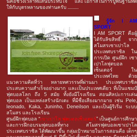
นี่คือช่วงเวลาที่แสนประทับใจ และโอกาสในการปูพื้นฐานที่ดี
ให้กับบุตรหลานของท่านครับ .........
รู้จัก I A
SPORT
I AM SPORT คือผู้
ได้รับลิขสิทธิ์ จาก
สโมสรเซาเปาโล
ประเทศบราซิล ใน
การเปิด ศูนย์ฝึก เซา
เปาโลฟุตบอล
เซ็นเตอร์ ใน
ประเทศไทย ด้วย
แนวความคิดที่ว่า หลายทศวรรษที่ผ่านมา ประเทศบราซิล
ประสบความสำเร็จอย่างมาก และเป็นประเทศเดียว ที่เป็นแชมป์
ฟุตบอลโลก ถึง 5 สมัย ทั้งยังมีโรงเรียน สอนศิลปะการเล่น
ฟุตบอล เป็นแหล่งสร้างนักเตะ ที่มีชื่อเสียงมากมาย เช่น Pele,
leonado, Kaka, Juninho, Deneilson และเป็นผู้ริเริ่ม ระบบ
สโมสร และโรงเรียน
ศูนย์ฝึกฟุตบอล “
เซาเปาโล ฟุตบอลเซ็นเตอร
์” เป็นศูนย์การศึกษ
และการฝึกอบรมฟุตบอลที่ทาง สโมสรฟุตบอลเซาเปาโล
ประเทศบราซิล ได้พัฒนาขึ้น กลุ่มเป้าหมายในการสอนคือ เด็กๆ