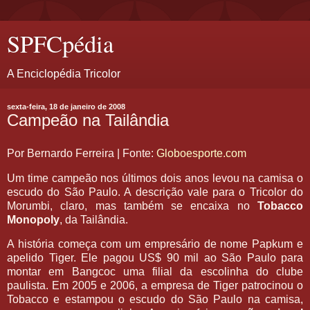
SPFCpédia
A Enciclopédia Tricolor
sexta-feira, 18 de janeiro de 2008
Campeão na Tailândia
Por Bernardo Ferreira | Fonte:
Globoesporte.com
Um time campeão nos últimos dois anos levou na camisa o
escudo do São Paulo. A descrição vale para o Tricolor do
Morumbi, claro, mas também se encaixa no
Tobacco
Monopoly
, da Tailândia.
A história começa com um empresário de nome Papkum e
apelido Tiger. Ele pagou US$ 90 mil ao São Paulo para
montar em Bangcoc uma filial da escolinha do clube
paulista. Em 2005 e 2006, a empresa de Tiger patrocinou o
Tobacco e estampou o escudo do São Paulo na camisa,