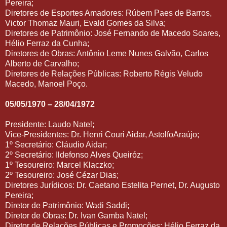
Pereira;
Diretores de Esportes Amadores: Rúbem Paes de Barros,
Victor Thomaz Mauri, Evald Gomes da Silva;
Diretores de Patrimônio: José Fernando de Macedo Soares,
Hélio Ferraz da Cunha;
Diretores de Obras: Antônio Leme Nunes Galvão, Carlos
Alberto de Carvalho;
Diretores de Relações Públicas: Roberto Régis Veludo
Macedo, Manoel Poço.
05/05/1970 – 28/04/1972
Presidente: Laudo Natel;
Vice-Presidentes: Dr. Henri Couri Aidar, AstolfoAraújo;
1º Secretário: Cláudio Aidar;
2º Secretário: Ildefonso Alves Queiróz;
1º Tesoureiro: Marcel Klaczko;
2º Tesoureiro: José Cézar Dias;
Diretores Jurídicos: Dr. Caetano Estelita Pernet, Dr. Augusto
Pereira;
Diretor de Patrimônio: Wadi Saddi;
Diretor de Obras: Dr. Ivan Gamba Natel;
Diretor de Relações Públicas e Promoções: Hélio Ferraz da