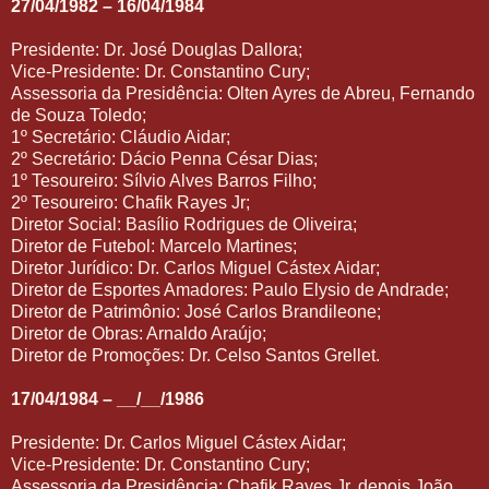
27/04/1982 – 16/04/1984
Presidente: Dr. José Douglas Dallora;
Vice-Presidente: Dr. Constantino Cury;
Assessoria da Presidência: Olten Ayres de Abreu, Fernando
de Souza Toledo;
1º Secretário: Cláudio Aidar;
2º Secretário: Dácio Penna César Dias;
1º Tesoureiro: Sílvio Alves Barros Filho;
2º Tesoureiro: Chafik Rayes Jr;
Diretor Social: Basílio Rodrigues de Oliveira;
Diretor de Futebol: Marcelo Martines;
Diretor Jurídico: Dr. Carlos Miguel Cástex Aidar;
Diretor de Esportes Amadores: Paulo Elysio de Andrade;
Diretor de Patrimônio: José Carlos Brandileone;
Diretor de Obras: Arnaldo Araújo;
Diretor de Promoções: Dr. Celso Santos Grellet.
17/04/1984 – __/__/1986
Presidente: Dr. Carlos Miguel Cástex Aidar;
Vice-Presidente: Dr. Constantino Cury;
Assessoria da Presidência: Chafik Rayes Jr, depois João