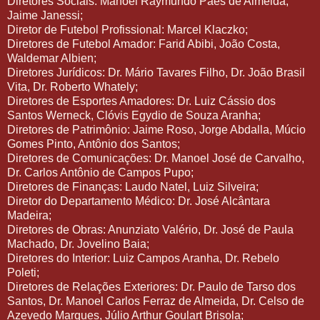
Diretores Sociais: Manoel Raymundo Paes de Almeida,
Jaime Janessi;
Diretor de Futebol Profissional: Marcel Klaczko;
Diretores de Futebol Amador: Farid Abibi, João Costa,
Waldemar Albien;
Diretores Jurídicos: Dr. Mário Tavares Filho, Dr. João Brasil
Vita, Dr. Roberto Whately;
Diretores de Esportes Amadores: Dr. Luiz Cássio dos
Santos Werneck, Clóvis Egydio de Souza Aranha;
Diretores de Patrimônio: Jaime Roso, Jorge Abdalla, Múcio
Gomes Pinto, Antônio dos Santos;
Diretores de Comunicações: Dr. Manoel José de Carvalho,
Dr. Carlos Antônio de Campos Pupo;
Diretores de Finanças: Laudo Natel, Luiz Silveira;
Diretor do Departamento Médico: Dr. José Alcântara
Madeira;
Diretores de Obras: Anunziato Valério, Dr. José de Paula
Machado, Dr. Jovelino Baia;
Diretores do Interior: Luiz Campos Aranha, Dr. Rebelo
Poleti;
Diretores de Relações Exteriores: Dr. Paulo de Tarso dos
Santos, Dr. Manoel Carlos Ferraz de Almeida, Dr. Celso de
Azevedo Marques, Júlio Arthur Goulart Brisola;