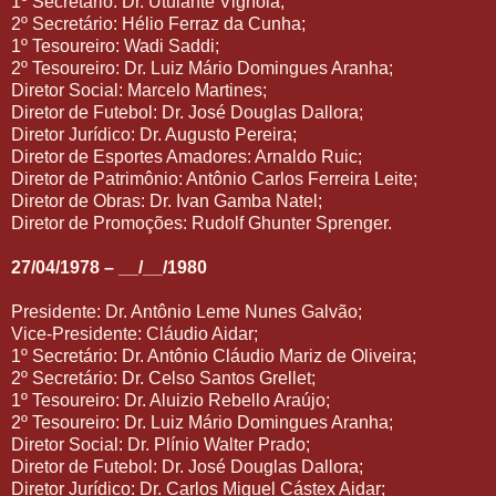
1º Secretário: Dr. Utulante Vignola;
2º Secretário: Hélio Ferraz da Cunha;
1º Tesoureiro: Wadi Saddi;
2º Tesoureiro: Dr. Luiz Mário Domingues Aranha;
Diretor Social: Marcelo Martines;
Diretor de Futebol: Dr. José Douglas Dallora;
Diretor Jurídico: Dr. Augusto Pereira;
Diretor de Esportes Amadores: Arnaldo Ruic;
Diretor de Patrimônio: Antônio Carlos Ferreira Leite;
Diretor de Obras: Dr. Ivan Gamba Natel;
Diretor de Promoções: Rudolf Ghunter Sprenger.
27/04/1978 – __/__/1980
Presidente: Dr. Antônio Leme Nunes Galvão;
Vice-Presidente: Cláudio Aidar;
1º Secretário: Dr. Antônio Cláudio Mariz de Oliveira;
2º Secretário: Dr. Celso Santos Grellet;
1º Tesoureiro: Dr. Aluizio Rebello Araújo;
2º Tesoureiro: Dr. Luiz Mário Domingues Aranha;
Diretor Social: Dr. Plínio Walter Prado;
Diretor de Futebol: Dr. José Douglas Dallora;
Diretor Jurídico: Dr. Carlos Miguel Cástex Aidar;