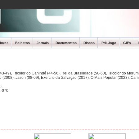
lbuns
Folhetos
Jornais
Documentos
Discos
Pré-Jogo
GIFs
3-49), Tricolor do Canindé (44-56), Rei da Brasilidade (50-60), Tricolor do Morum
ano (2008), Jason (08-09), Exército da Salvação (2017), O Mais Popular (2023), Ca
).
-070.