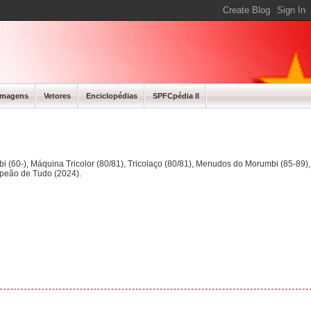
Imagens
Vetores
Enciclopédias
SPFCpédia II
bi (60-), Máquina Tricolor (80/81), Tricolaço (80/81), Menudos do Morumbi (85-89
mpeão de Tudo (2024).