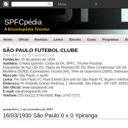
SPFCpédia
A Enciclopédia Tricolor
Home
Oficial
Revistas
Livros
Ebooks
Guias
Programas
Á
SÃO PAULO FUTEBOL CLUBE
CNPJ/MF nº 60.517.984/0001-04
Fundação:
25 de janeiro de 1930
Apelidos:
O Mais Querido, Clube da Fé, SPFC, Tricolor Paulista.
Esquadrão de Aço (30-35), Tigres da Floresta (30-35), Rolo Compressor (38-39, 4
Mortífera (92/93), Expressinho Tricolor (94), Time de Guerreiros (2005), Sober
Mascote:
São Paulo, o santo.
Lema:
Pro São Paulo FC Fiant Eximia
(Em prol do São Paulo FC façam o melhor
Endereço:
Pr. Roberto Gomes Pedrosa, 1. Morumbi; São Paulo - SP.
CEP: 05653
Site Oficial:
www.saopaulofc.net
E-mail:
site@saopaulofc.net
Telefone:
(55-0xx11) 3749-8000.
Fax:
3742-7272.
quinta-feira, 1 de novembro de 2007
16/03/1930 São Paulo 0 x 0 Ypiranga