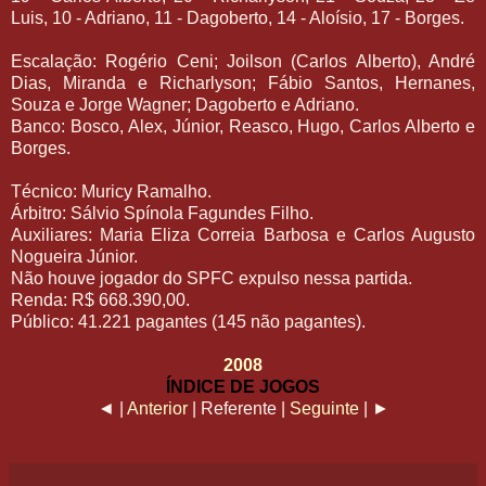
Luis, 10 - Adriano, 11 - Dagoberto, 14 - Aloísio, 17 - Borges.
Escalação: Rogério Ceni; Joilson (Carlos Alberto), André
Dias, Miranda e Richarlyson; Fábio Santos, Hernanes,
Souza e Jorge Wagner; Dagoberto e Adriano.
Banco: Bosco, Alex, Júnior, Reasco, Hugo, Carlos Alberto e
Borges.
Técnico: Muricy Ramalho.
Árbitro: Sálvio Spínola Fagundes Filho.
Auxiliares: Maria Eliza Correia Barbosa e Carlos Augusto
Nogueira Júnior.
Não houve jogador do SPFC expulso nessa partida.
Renda: R$ 668.390,00.
Público: 41.221 pagantes (145 não pagantes).
2008
ÍNDICE DE JOGOS
◄ |
Anterior
| Referente |
Seguinte
| ►