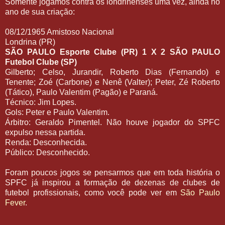
Somente jogamos contra os londrinenses uma vez, ainda no
ano de sua criação:
08/12/1965 Amistoso Nacional
Londrina (PR)
SÃO PAULO Esporte Clube (PR) 1 X 2 SÃO PAULO
Futebol Clube (SP)
Gilberto; Celso, Jurandir, Roberto Dias (Fernando) e
Tenente; Zoé (Carbone) e Nenê (Valter); Peter, Zé Roberto
(Tático), Paulo Valentim (Pagão) e Paraná.
Técnico: Jim Lopes.
Gols: Peter e Paulo Valentim.
Árbitro: Geraldo Pimentel.
Não houve jogador do SPFC
expulso nessa partida.
Renda: Desconhecida.
Público: Desconhecido.
Foram poucos jogos se pensarmos que em toda história o
SPFC já inspirou a formação de dezenas de clubes de
futebol profissionais, como você pode ver em
São Paulo
Fever
.