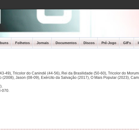
lbuns
Folhetos
Jornais
Documentos
Discos
Pré-Jogo
GIFs
3-49), Tricolor do Canindé (44-56), Rei da Brasilidade (50-60), Tricolor do Morum
ano (2008), Jason (08-09), Exército da Salvação (2017), O Mais Popular (2023), Ca
).
-070.