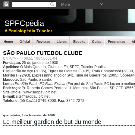
SPFCpédia
A Enciclopédia Tricolor
Home
Oficial
Revistas
Livros
Ebooks
Guias
Programas
Á
SÃO PAULO FUTEBOL CLUBE
CNPJ/MF nº 60.517.984/0001-04
Fundação:
25 de janeiro de 1930
Apelidos:
O Mais Querido, Clube da Fé, SPFC, Tricolor Paulista.
Esquadrão de Aço (30-35), Tigres da Floresta (30-35), Rolo Compressor (38-39, 4
Mortífera (92/93), Expressinho Tricolor (94), Time de Guerreiros (2005), Sober
Mascote:
São Paulo, o santo.
Lema:
Pro São Paulo FC Fiant Eximia
(Em prol do São Paulo FC façam o melhor
Endereço:
Pr. Roberto Gomes Pedrosa, 1. Morumbi; São Paulo - SP.
CEP: 05653
Site Oficial:
www.saopaulofc.net
E-mail:
site@saopaulofc.net
Telefone:
(55-0xx11) 3749-8000.
Fax:
3742-7272.
quarta-feira, 6 de fevereiro de 2008
Le meilleur gardien de but du monde