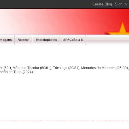
Imagens
Vetores
Enciclopédias
SPFCpédia II
bi (60-), Máquina Tricolor (80/81), Tricolaço (80/81), Menudos do Morumbi (85-89
mpeão de Tudo (2024).