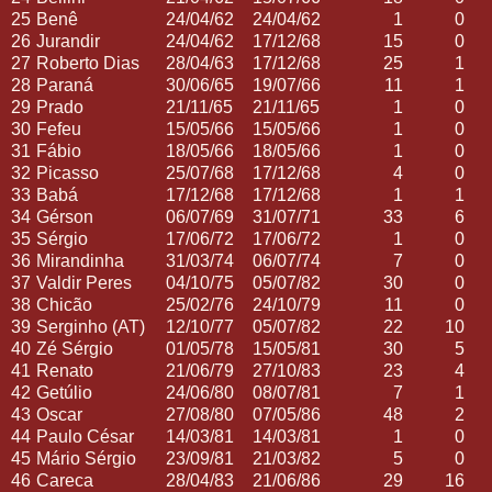
25
Benê
24/04/62
24/04/62
1
0
26
Jurandir
24/04/62
17/12/68
15
0
27
Roberto Dias
28/04/63
17/12/68
25
1
28
Paraná
30/06/65
19/07/66
11
1
29
Prado
21/11/65
21/11/65
1
0
30
Fefeu
15/05/66
15/05/66
1
0
31
Fábio
18/05/66
18/05/66
1
0
32
Picasso
25/07/68
17/12/68
4
0
33
Babá
17/12/68
17/12/68
1
1
34
Gérson
06/07/69
31/07/71
33
6
35
Sérgio
17/06/72
17/06/72
1
0
36
Mirandinha
31/03/74
06/07/74
7
0
37
Valdir Peres
04/10/75
05/07/82
30
0
38
Chicão
25/02/76
24/10/79
11
0
39
Serginho (AT)
12/10/77
05/07/82
22
10
40
Zé Sérgio
01/05/78
15/05/81
30
5
41
Renato
21/06/79
27/10/83
23
4
42
Getúlio
24/06/80
08/07/81
7
1
43
Oscar
27/08/80
07/05/86
48
2
44
Paulo César
14/03/81
14/03/81
1
0
45
Mário Sérgio
23/09/81
21/03/82
5
0
46
Careca
28/04/83
21/06/86
29
16