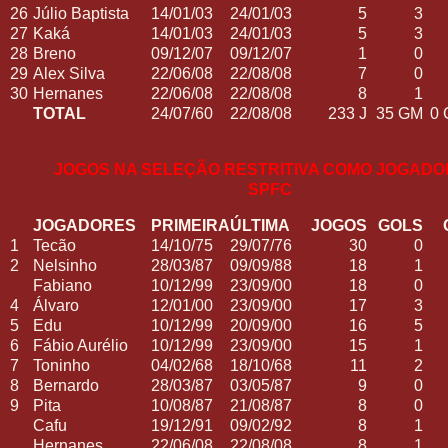
26
Júlio Baptista
14/01/03
24/01/03
5
3
27
Kaká
14/01/03
24/01/03
5
3
28
Breno
09/12/07
09/12/07
1
0
29
Alex Silva
22/06/08
22/08/08
7
0
30
Hernanes
22/06/08
22/08/08
8
1
TOTAL
24/07/60
22/08/08
233 J
35 GM
0 
JOGOS NA SELEÇÃO RESTRITIVA COMO JOGADO
SPFC
JOGADORES
PRIMEIRA
ÚLTIMA
JOGOS
GOLS
1
Tecão
14/10/75
29/07/76
30
0
2
Nelsinho
28/03/87
09/09/88
18
1
Fabiano
10/12/99
23/09/00
18
0
4
Álvaro
12/01/00
23/09/00
17
3
5
Edu
10/12/99
20/09/00
16
5
6
Fábio Aurélio
10/12/99
23/09/00
15
1
7
Toninho
04/02/68
18/10/68
11
2
8
Bernardo
28/03/87
03/05/87
9
0
9
Pita
10/08/87
21/08/87
8
0
Cafu
19/12/91
09/02/92
8
1
Hernanes
22/06/08
22/08/08
8
1