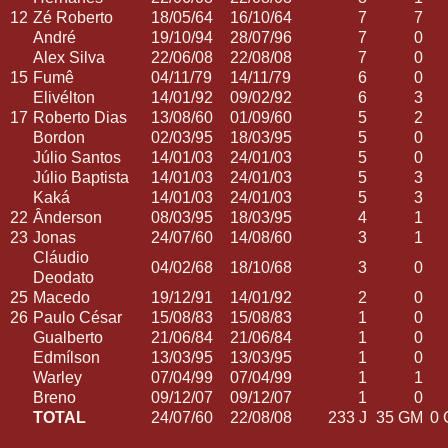
12
Zé Roberto
18/05/64
16/10/64
7
7
André
19/10/94
28/07/96
7
0
Alex Silva
22/06/08
22/08/08
7
0
15
Fumê
04/11/79
14/11/79
6
0
Elivélton
14/01/92
09/02/92
6
3
17
Roberto Dias
13/08/60
01/09/60
5
2
Bordon
02/03/95
18/03/95
5
0
Júlio Santos
14/01/03
24/01/03
5
0
Júlio Baptista
14/01/03
24/01/03
5
3
Kaká
14/01/03
24/01/03
5
3
22
Ânderson
08/03/95
18/03/95
4
1
23
Jonas
24/07/60
14/08/60
3
1
Cláudio
04/02/68
18/10/68
3
0
Deodato
25
Macedo
19/12/91
14/01/92
2
0
26
Paulo César
15/08/83
15/08/83
1
0
Gualberto
21/06/84
21/06/84
1
0
Edmílson
13/03/95
13/03/95
1
0
Warley
07/04/99
07/04/99
1
1
Breno
09/12/07
09/12/07
1
0
TOTAL
24/07/60
22/08/08
233 J
35 GM
0 