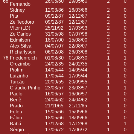
68
26/05/60
29/05/60
2
0
Fernando
Sidney
12/03/86
16/03/86
2
0
Pita
09/12/87
12/12/87
2
0
Zé Teodoro
09/12/87
12/12/87
2
0
Vítor (LD)
25/11/92
17/03/93
2
0
Zé Carlos
31/05/98
07/07/98
2
0
Edmílson
18/07/00
15/08/00
2
0
Alex Silva
04/07/07
22/08/07
2
0
Richarlyson
06/02/08
26/03/08
2
0
76
Friedenreich
01/08/30
01/08/30
1
1
Orozimbo
24/02/35
24/02/35
1
0
Piolim
14/05/44
14/05/44
1
0
Luizinho
17/05/44
17/05/44
1
0
Turcão
20/09/55
20/09/55
1
0
Cláudio Pinho
23/03/57
23/03/57
1
1
Paulo
16/06/57
16/06/57
1
0
Benê
24/04/62
24/04/62
1
0
Prado
21/11/65
21/11/65
1
0
Fefeu
15/05/66
15/05/66
1
0
Fábio
18/05/66
18/05/66
1
0
Babá
17/12/68
17/12/68
1
1
Sérgio
17/06/72
17/06/72
1
0