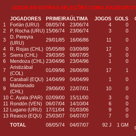
JOGOS EM OUTRAS SELEÇÕES COMO JOGADOR D
JOGADORES
PRIMEIRA
ÚLTIMA
JOGOS
GOLS
1
Forlán (URU)
08/05/74
23/06/74
4
0
2
P. Rocha (URU)
15/06/74
23/06/74
3
0
D. Pereyra
3
29/01/85
16/06/86
11
0
(URU)
4
R. Rojas (CHL)
05/05/89
03/09/89
17
0
5
Sierra (CHL)
29/03/95
08/07/95
3
0
6
Mendoza (CHL)
23/04/96
23/04/96
1
0
Aristizábal
7
01/09/96
26/06/98
17
1
(COL)
8
Carabalí (EQU)
14/04/99
04/04/99
1
0
Maldonado
9
29/06/00
22/07/01
10
0
(CHL)
10
C. Ayala (PAR)
02/09/00
15/11/00
3
0
11
Rondón (VEN)
06/07/04
14/10/04
6
0
12
Lugano (URU)
17/11/04
01/03/06
9
0
13
Reasco (EQU)
25/03/07
04/07/07
7
0
TOTAL
08/05/74
04/07/07
92 J
1 GM