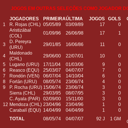
JOGOS EM OUTRAS SELEÇÕES COMO JOGADOR D
JOGADORES
PRIMEIRA
ÚLTIMA
JOGOS
GOLS
1
R. Rojas (CHL)
05/05/89
03/09/89
17
0
Aristizábal
01/09/96
26/06/98
17
1
(COL)
D. Pereyra
3
29/01/85
16/06/86
11
0
(URU)
Maldonado
4
29/06/00
22/07/01
10
0
(CHL)
5
Lugano (URU)
17/11/04
01/03/06
9
0
6
Reasco (EQU)
25/03/07
04/07/07
7
0
7
Rondón (VEN)
06/07/04
14/10/04
6
0
8
Forlán (URU)
08/05/74
23/06/74
4
0
9
P. Rocha (URU)
15/06/74
23/06/74
3
0
Sierra (CHL)
29/03/95
08/07/95
3
0
C. Ayala (PAR)
02/09/00
15/11/00
3
0
12
Mendoza (CHL)
23/04/96
23/04/96
1
0
Carabalí (EQU)
14/04/99
04/04/99
1
0
TOTAL
08/05/74
04/07/07
92 J
1 GM