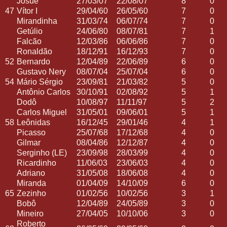
Josué
27/03/07
22/08/07
8
0
47
Vítor I
29/04/60
26/05/60
7
0
Mirandinha
31/03/74
06/07/74
7
0
Getúlio
24/06/80
08/07/81
7
1
Falcão
12/03/86
06/06/86
7
0
Ronaldão
18/12/91
16/12/93
7
0
52
Bernardo
12/04/89
22/06/89
6
0
Gustavo Nery
08/07/04
25/07/04
6
0
54
Mário Sérgio
23/09/81
21/03/82
5
0
Antônio Carlos
30/10/91
02/08/92
5
1
Dodô
10/08/97
11/11/97
5
2
Carlos Miguel
31/05/01
09/06/01
5
1
58
Leônidas
16/12/45
29/01/46
4
1
Picasso
25/07/68
17/12/68
4
0
Gilmar
08/04/86
12/12/87
4
0
Serginho (LE)
23/09/98
28/03/99
4
0
Ricardinho
11/06/03
23/06/03
4
0
Adriano
31/05/08
18/06/08
4
0
Miranda
01/04/09
14/10/09
6
0
65
Zezinho
01/02/56
10/02/56
3
1
Bobô
12/04/89
24/05/89
3
0
Mineiro
27/04/05
10/10/06
3
0
Roberto