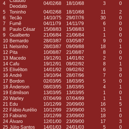
Cláudio
4
04/02/68
18/10/68
3
0
Deodato
5
Toninho
04/02/68
18/10/68
11
2
6
Tecão
14/10/75
29/07/76
30
0
7
Fumê
04/11/79
14/11/79
6
0
8
Paulo César
15/08/83
15/08/83
1
0
9
Gualberto
21/06/84
21/06/84
1
0
10
Bernardo
28/03/87
03/05/87
9
0
11
Nelsinho
28/03/87
09/09/88
18
1
12
Pita
10/08/87
21/08/87
8
0
13
Macedo
19/12/91
14/01/92
2
0
14
Cafu
19/12/91
09/02/92
8
1
15
Elivélton
14/01/92
09/02/92
6
3
16
André
19/10/94
28/07/96
7
0
17
Bordon
02/03/95
18/03/95
5
0
18
Ânderson
08/03/95
18/03/95
4
1
19
Edmílson
13/03/95
13/03/95
1
0
20
Warley
07/04/99
07/04/99
1
1
21
Edu
10/12/99
20/09/00
16
5
22
Fábio Aurélio
10/12/99
23/09/00
15
1
23
Fabiano
10/12/99
23/09/00
18
0
24
Álvaro
12/01/00
23/09/00
17
3
25
Júlio Santos
14/01/03
24/01/03
5
0