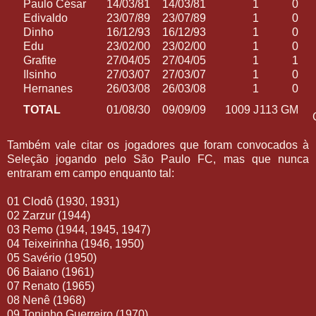
Paulo César
14/03/81
14/03/81
1
0
Edivaldo
23/07/89
23/07/89
1
0
Dinho
16/12/93
16/12/93
1
0
Edu
23/02/00
23/02/00
1
0
Grafite
27/04/05
27/04/05
1
1
Ilsinho
27/03/07
27/03/07
1
0
Hernanes
26/03/08
26/03/08
1
0
TOTAL
01/08/30
09/09/09
1009 J
113 GM
Também vale citar os jogadores que foram convocados à
Seleção jogando pelo São Paulo FC, mas que nunca
entraram em campo enquanto tal:
01 Clodô (1930, 1931)
02 Zarzur (1944)
03 Remo (1944, 1945, 1947)
04 Teixeirinha (1946, 1950)
05 Savério (1950)
06 Baiano (1961)
07 Renato (1965)
08 Nenê (1968)
09 Toninho Guerreiro (1970)