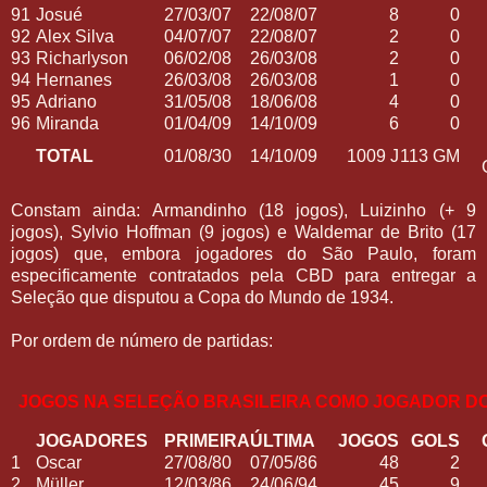
91
Josué
27/03/07
22/08/07
8
0
92
Alex Silva
04/07/07
22/08/07
2
0
93
Richarlyson
06/02/08
26/03/08
2
0
94
Hernanes
26/03/08
26/03/08
1
0
95
Adriano
31/05/08
18/06/08
4
0
96
Miranda
01/04/09
14/10/09
6
0
TOTAL
01/08/30
14/10/09
1009 J
113 GM
Constam ainda: Armandinho (18 jogos), Luizinho (+ 9
jogos), Sylvio Hoffman (9 jogos) e Waldemar de Brito (17
jogos) que, embora jogadores do São Paulo, foram
especificamente contratados pela CBD para entregar a
Seleção que disputou a Copa do Mundo de 1934.
Por ordem de número de partidas:
JOGOS NA SELEÇÃO BRASILEIRA COMO JOGADOR D
JOGADORES
PRIMEIRA
ÚLTIMA
JOGOS
GOLS
1
Oscar
27/08/80
07/05/86
48
2
2
Müller
12/03/86
24/06/94
45
9