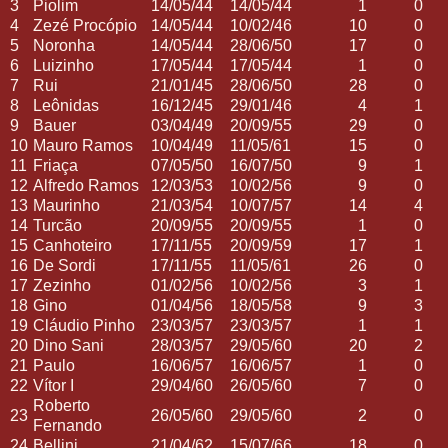
3
Piolim
14/05/44
14/05/44
1
0
4
Zezé Procópio
14/05/44
10/02/46
10
0
5
Noronha
14/05/44
28/06/50
17
0
6
Luizinho
17/05/44
17/05/44
1
0
7
Rui
21/01/45
28/06/50
28
0
8
Leônidas
16/12/45
29/01/46
4
1
9
Bauer
03/04/49
20/09/55
29
0
10
Mauro Ramos
10/04/49
11/05/61
15
0
11
Friaça
07/05/50
16/07/50
9
1
12
Alfredo Ramos
12/03/53
10/02/56
9
0
13
Maurinho
21/03/54
10/07/57
14
4
14
Turcão
20/09/55
20/09/55
1
0
15
Canhoteiro
17/11/55
20/09/59
17
1
16
De Sordi
17/11/55
11/05/61
26
0
17
Zezinho
01/02/56
10/02/56
3
1
18
Gino
01/04/56
18/05/58
9
3
19
Cláudio Pinho
23/03/57
23/03/57
1
1
20
Dino Sani
28/03/57
29/05/60
20
2
21
Paulo
16/06/57
16/06/57
1
0
22
Vítor I
29/04/60
26/05/60
7
0
Roberto
23
26/05/60
29/05/60
2
0
Fernando
24
Bellini
21/04/62
15/07/66
18
0