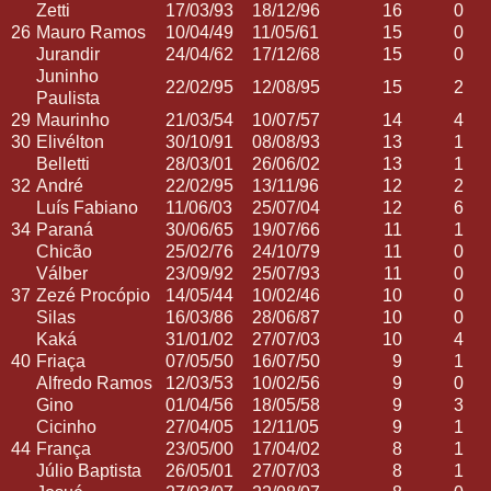
Zetti
17/03/93
18/12/96
16
0
26
Mauro Ramos
10/04/49
11/05/61
15
0
Jurandir
24/04/62
17/12/68
15
0
Juninho
22/02/95
12/08/95
15
2
Paulista
29
Maurinho
21/03/54
10/07/57
14
4
30
Elivélton
30/10/91
08/08/93
13
1
Belletti
28/03/01
26/06/02
13
1
32
André
22/02/95
13/11/96
12
2
Luís Fabiano
11/06/03
25/07/04
12
6
34
Paraná
30/06/65
19/07/66
11
1
Chicão
25/02/76
24/10/79
11
0
Válber
23/09/92
25/07/93
11
0
37
Zezé Procópio
14/05/44
10/02/46
10
0
Silas
16/03/86
28/06/87
10
0
Kaká
31/01/02
27/07/03
10
4
40
Friaça
07/05/50
16/07/50
9
1
Alfredo Ramos
12/03/53
10/02/56
9
0
Gino
01/04/56
18/05/58
9
3
Cicinho
27/04/05
12/11/05
9
1
44
França
23/05/00
17/04/02
8
1
Júlio Baptista
26/05/01
27/07/03
8
1