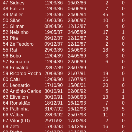
47
Sidney
12/03/86
16/03/86
2
0
48
Falcão
12/03/86
06/06/86
7
0
49
Müller
12/03/86
24/06/94
45
9
50
Silas
16/03/86
28/06/87
10
0
51
Gilmar
08/04/86
12/12/87
4
0
52
Nelsinho
19/05/87
24/05/89
17
1
53
Pita
09/12/87
12/12/87
2
0
54
Zé Teodoro
09/12/87
12/12/87
2
0
55
Raí
29/03/89
13/06/93
18
6
56
Bobô
12/04/89
24/05/89
3
0
57
Bernardo
12/04/89
22/06/89
6
0
58
Edivaldo
23/07/89
23/07/89
1
0
59
Ricardo Rocha
20/08/89
21/07/91
19
0
60
Cafu
12/09/90
17/07/94
36
1
61
Leonardo
17/10/90
15/08/01
20
0
62
Antônio Carlos
30/10/91
02/08/92
5
1
63
Elivélton
30/10/91
08/08/93
13
1
64
Ronaldão
18/12/91
16/12/93
7
0
65
Palhinha
31/07/92
16/12/93
16
5
66
Válber
23/09/92
25/07/93
11
0
67
Vítor (LD)
25/11/92
17/03/93
2
0
68
Zetti
17/03/93
18/12/96
16
0