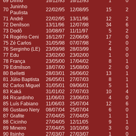
69
Dinho
16/12/93
16/12/93
1
0
Juninho
70
22/02/95
12/08/95
15
2
Paulista
71
André
22/02/95
13/11/96
12
2
72
Denílson
13/11/96
12/07/98
34
6
73
Dodô
10/08/97
11/11/97
5
2
74
Rogério Ceni
16/12/97
22/06/06
17
0
75
Zé Carlos
31/05/98
07/07/98
2
0
76
Serginho (LE)
23/09/98
28/03/99
4
0
77
Edu
23/02/00
23/02/00
1
0
78
França
23/05/00
17/04/02
8
1
79
Edmílson
18/07/00
15/08/00
2
0
80
Belletti
28/03/01
26/06/02
13
1
81
Júlio Baptista
26/05/01
27/07/03
8
1
82
Carlos Miguel
31/05/01
09/06/01
5
1
83
Kaká
31/01/02
27/07/03
10
4
84
Ricardinho
11/06/03
23/06/03
4
0
85
Luís Fabiano
11/06/03
25/07/04
12
6
86
Gustavo Nery
08/07/04
25/07/04
6
0
87
Grafite
27/04/05
27/04/05
1
1
88
Cicinho
27/04/05
12/11/05
9
1
89
Mineiro
27/04/05
10/10/06
3
0
90
Ilsinho
27/03/07
27/03/07
1
0