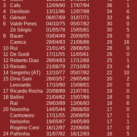
3
Cafu
12/09/90
17/07/94
36
1
4
Denílson
13/11/96
12/07/98
34
6
5
Gérson
06/07/69
31/07/71
33
6
6
Valdir Peres
04/10/75
05/07/82
30
0
Zé Sérgio
01/05/78
15/05/81
30
5
8
Bauer
03/04/49
20/09/55
29
0
Careca
28/04/83
21/06/86
29
16
10
Rui
21/01/45
28/06/50
28
0
11
De Sordi
17/11/55
11/05/61
26
0
12
Roberto Dias
28/04/63
17/12/68
25
1
13
Renato
21/06/79
27/10/83
23
4
14
Serginho (AT)
12/10/77
05/07/82
22
10
15
Dino Sani
28/03/57
29/05/60
20
2
Leonardo
17/10/90
15/08/01
20
0
17
Ricardo Rocha
20/08/89
21/07/91
19
0
18
Bellini
21/04/62
15/07/66
18
0
Raí
29/03/89
13/06/93
18
6
20
Noronha
14/05/44
28/06/50
17
0
Canhoteiro
17/11/55
20/09/59
17
1
Nelsinho
19/05/87
24/05/89
17
1
Rogério Ceni
16/12/97
22/06/06
17
0
24
Palhinha
31/07/92
16/12/93
16
5