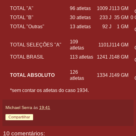
TOTAL "A"
96 atletas
1009 J
113 GM
TOTAL "B"
30 atletas
233 J
35 GM
0 
TOTAL "Outras"
13 atletas
92 J
1 GM
109
TOTAL SELEÇÕES "A"
1101J
114 GM
atletas
TOTAL BRASIL
113 atletas
1241 J
148 GM
126
TOTAL ABSOLUTO
1334 J
149 GM
atletas
*sem contar os atletas do caso 1934.
Michael Serra
às
19:41
Compartilhar
10 comentários: