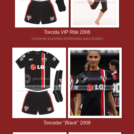
Torcida VIP Rbk 2006
*somente duzentas distribuidas para ilustres
Torcedor "
Black
" 2008