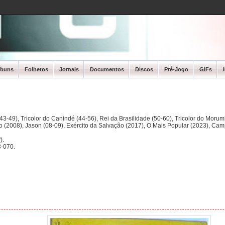
lbuns
Folhetos
Jornais
Documentos
Discos
Pré-Jogo
GIFs
3-49), Tricolor do Canindé (44-56), Rei da Brasilidade (50-60), Tricolor do Morum
ano (2008), Jason (08-09), Exército da Salvação (2017), O Mais Popular (2023), Ca
).
-070.