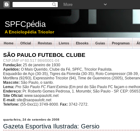
SPFCpédia
A Enciclopédia Tricolor
Home
Oficial
Revistas
Livros
Ebooks
Guias
Programas
Á
SÃO PAULO FUTEBOL CLUBE
CNPJ/MF nº 60.517.984/0001-04
Fundação:
25 de janeiro de 1930
Apelidos:
O Mais Querido, Clube da Fé, SPFC, Tricolor Paulista.
Esquadrão de Aço (30-35), Tigres da Floresta (30-35), Rolo Compressor (38-39, 4
Mortífera (92/93), Expressinho Tricolor (94), Time de Guerreiros (2005), Sober
Mascote:
São Paulo, o santo.
Lema:
Pro São Paulo FC Fiant Eximia
(Em prol do São Paulo FC façam o melhor
Endereço:
Pr. Roberto Gomes Pedrosa, 1. Morumbi; São Paulo - SP.
CEP: 05653
Site Oficial:
www.saopaulofc.net
E-mail:
site@saopaulofc.net
Telefone:
(55-0xx11) 3749-8000.
Fax:
3742-7272.
quarta-feira, 24 de setembro de 2008
Gazeta Esportiva Ilustrada: Gersio