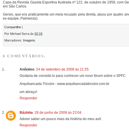
Capa da Revista Gazeta Esportiva Ilustrada nº 122, de outubro de 1958, com Ge
em São Carlos.
Gersio, que era praticamente um meia recuado pela direita, atuou por quatro a
ex-equipe, Palmeiras).
Compartilhe
|
Por
Michael Serra
às
02:19
Marcadores:
Imagens
6 COMENTÁRIOS:
Anônimo
24 de setembro de 2008 às 21:55
Gostaria de convidá-lo para conhecer um novo fórum sobre o SPFC:
Arquibancada Tricolor - www.arquibancadatricolor.com.br
um abraço!
Responder
Bázinha
28 de junho de 2009 às 23:04
Adorei saber um pouco mais da história do meu avô.
Responder