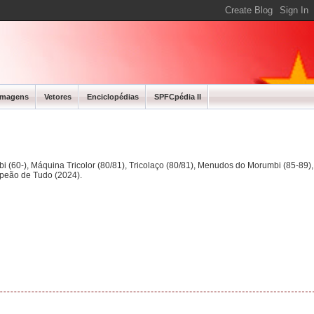
Imagens
Vetores
Enciclopédias
SPFCpédia II
bi (60-), Máquina Tricolor (80/81), Tricolaço (80/81), Menudos do Morumbi (85-89
mpeão de Tudo (2024).