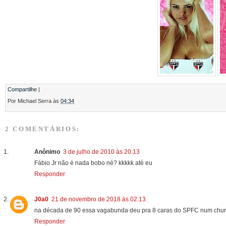
Compartilhe
|
Por
Michael Serra
às
04:34
2 COMENTÁRIOS:
Anônimo
3 de julho de 2010 às 20:13
Fábio Jr não é nada bobo né? kkkkk até eu
Responder
J0a0
21 de novembro de 2018 às 02:13
na década de 90 essa vagabunda deu pra 8 caras do SPFC num churrasc
Responder