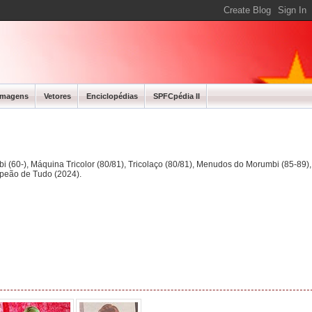
Imagens
Vetores
Enciclopédias
SPFCpédia II
bi (60-), Máquina Tricolor (80/81), Tricolaço (80/81), Menudos do Morumbi (85-89
mpeão de Tudo (2024).