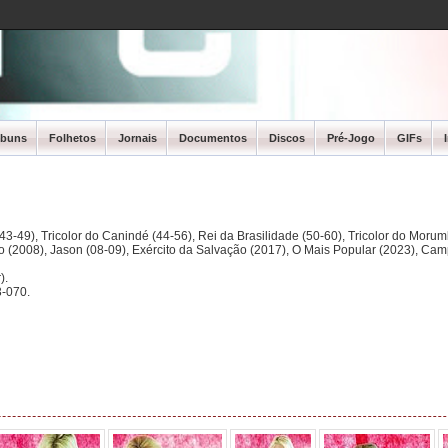
lbuns
Folhetos
Jornais
Documentos
Discos
Pré-Jogo
GIFs
3-49), Tricolor do Canindé (44-56), Rei da Brasilidade (50-60), Tricolor do Morum
ano (2008), Jason (08-09), Exército da Salvação (2017), O Mais Popular (2023), Ca
).
-070.