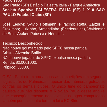
Paulo 1933
São Paulo (SP) Estádio Palestra Itália - Parque Antárctica
Società Sportiva PALESTRA ITALIA (SP) 1 X 0 SÃO
PAULO Futebol Clube (SP)
José Lengyl; Sylvio Hoffmann e Iracino; Raffa, Zarzur e
Orozimbo; Luizinho, Armandinho (Friedenreich), Waldemar
de Brito, Araken Patusca e Hércules.
Técnico: Desconhecido.
Não houve gol marcado pelo SPFC nessa partida.
Árbitro: Alzemiro Ballio.
Não houve jogador do SPFC expulso nessa partida.
Renda: 80:000$000.
Público: 35000.
O São Paulo terminou ambas as competições em segundo
lugar, atrás do Palmeiras - apesar das inúmeras goleadas
contras os demais clubes. O único time do campeonato
paulista que não disputou o Rio-São Paulo desse ano (e
que conseqüentemente nao teve seus jogos computados
também por esse outro torneio) foi o EC Sírio.