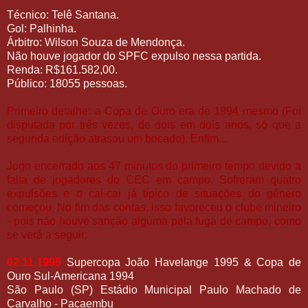
Técnico: Telê Santana.
Gol: Palhinha.
Árbitro: Wilson Souza de Mendonça.
Não houve jogador do SPFC expulso nessa partida.
Renda: R$161.582,00.
Público: 18055 pessoas.
Primeiro detalhe: a Copa de Ouro era de 1994 mesmo (Foi
disputada por três vezes, de dois em dois anos, só que a
segunda edição atrasou um bocado). Enfim...
Jogo encerrado aos 47 minutos do primeiro tempo devido a
falta de jogadores do CEC em campo. Sofreram quatro
expulsões e o cai-cai já típico de situações do gênero
começou. No fim das contas, isso favoreceu o clube mineiro
- pois não houve sanção alguma pela fuga de campo, como
se verá a seguir:
02.11.1995
Supercopa João Havelange 1995 & Copa de
Ouro Sul-Americana 1994
São Paulo (SP) Estádio Municipal Paulo Machado de
Carvalho - Pacaembu