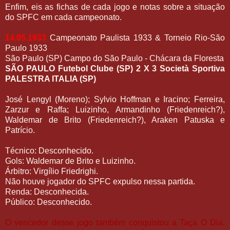
Enfim, eis as fichas de cada jogo e notas sobre a situação
do SPFC em cada campeonato.
14.05.1933
Campeonato Paulista 1933 & Torneio Rio-São
Paulo 1933
São Paulo (SP) Campo do São Paulo - Chácara da Floresta
SÃO PAULO Futebol Clube (SP) 2 X 3 Società Sportiva
PALESTRA ITALIA (SP)
José Lengyl (Moreno); Sylvio Hoffman e Iracino; Ferreira,
Zarzur e Raffa; Luizinho, Armandinho (Friedenreich?),
Waldemar de Brito (Friedenreich?), Araken Patuska e
Patrício.
Técnico: Desconhecido.
Gols: Waldemar de Brito e Luizinho.
Árbitro: Virgílio Friedrighi.
Não houve jogador do SPFC expulso nessa partida.
Renda: Desconhecida.
Público: Desconhecido.
O vencedor desse jogo também conquistou a Taça O Dia.