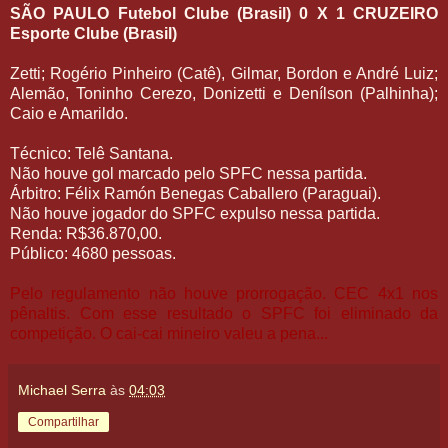
SÃO PAULO Futebol Clube (Brasil) 0 X 1 CRUZEIRO
Esporte Clube (Brasil)
Zetti; Rogério Pinheiro (Catê), Gilmar, Bordon e André Luiz;
Alemão, Toninho Cerezo, Donizetti e Denílson (Palhinha);
Caio e Amarildo.
Técnico: Telê Santana.
Não houve gol marcado pelo SPFC nessa partida.
Árbitro: Félix Ramón Benegas Caballero (Paraguai).
Não houve jogador do SPFC expulso nessa partida.
Renda: R$36.870,00.
Público: 4680 pessoas.
Pelo regulamento não houve prorrogação. CEC 4x1 nos
pênaltis. Com esse resultado o SPFC foi eliminado da
competição. O cai-cai mineiro valeu a pena...
Michael Serra
às
04:03
Compartilhar