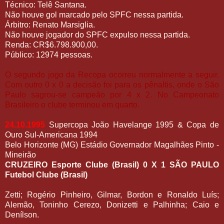
Técnico: Telê Santana.
Não houve gol marcado pelo SPFC nessa partida.
Árbitro: Renato Marsiglia.
Não houve jogador do SPFC expulso nessa partida.
Renda: CR$6.798.900,00.
Público: 12974 pessoas.
O segundo jogo da Recopa ocorreu normalmente a seguir.
Com outro 0 x 0 a decisão foi para os pênaltis, onde o São
Paulo sagrou-se campeão por 4 x 2. No Campeonato
Brasileiro o clube terminou em quarto.
24.10.1995
Supercopa João Havelange 1995 & Copa de
Ouro Sul-Americana 1994
Belo Horizonte (MG) Estádio Governador Magalhães Pinto -
Mineirão
CRUZEIRO Esporte Clube (Brasil) 0 X 1 SÃO PAULO
Futebol Clube (Brasil)
Zetti; Rogério Pinheiro, Gilmar, Bordon e Ronaldo Luís;
Alemão, Toninho Cerezo, Donizetti e Palhinha; Caio e
Denílson.