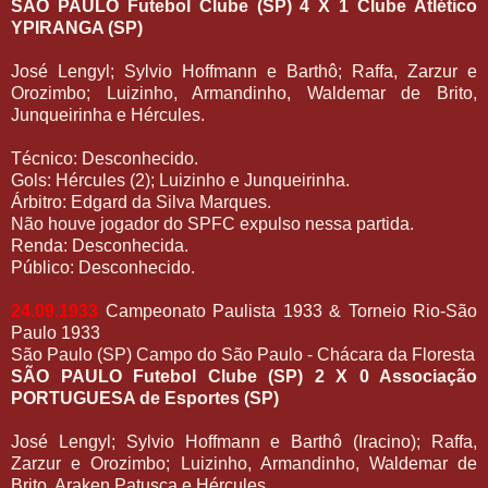
SÃO PAULO Futebol Clube (SP) 4 X 1 Clube Atlético
YPIRANGA (SP)
José Lengyl; Sylvio Hoffmann e Barthô; Raffa, Zarzur e
Orozimbo; Luizinho, Armandinho, Waldemar de Brito,
Junqueirinha e Hércules.
Técnico: Desconhecido.
Gols: Hércules (2); Luizinho e Junqueirinha.
Árbitro: Edgard da Silva Marques.
Não houve jogador do SPFC expulso nessa partida.
Renda: Desconhecida.
Público: Desconhecido.
24.09.1933
Campeonato Paulista 1933 & Torneio Rio-São
Paulo 1933
São Paulo (SP) Campo do São Paulo - Chácara da Floresta
SÃO PAULO Futebol Clube (SP) 2 X 0 Associação
PORTUGUESA de Esportes (SP)
José Lengyl; Sylvio Hoffmann e Barthô (Iracino); Raffa,
Zarzur e Orozimbo; Luizinho, Armandinho, Waldemar de
Brito, Araken Patusca e Hércules.