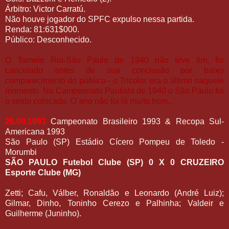
Árbitro: Victor Carratú.
Não houve jogador do SPFC expulso nessa partida.
Renda: 81:631$000.
Público: Desconhecido.
O Torneio Rio-São Paulo de 1940 não teve fim, foi
cancelado antes de sua conclusão
por baixo
comparecimento do público
- o Tricolor era o último naquele
momento. No Campeonato Paulista de 1940 o São Paulo foi
o sexto colocado. O ano não foi lá muito bom...
26.09.1993
Campeonato Brasileiro 1993 & Recopa Sul-
Americana 1993
São Paulo (SP) Estádio Cícero Pompeu de Toledo -
Morumbi
SÃO PAULO Futebol Clube (SP) 0 X 0 CRUZEIRO
Esporte Clube (MG)
Zetti; Cafu, Válber, Ronaldão e Leonardo (André Luiz);
Gilmar, Dinho, Toninho Cerezo e Palhinha; Valdeir e
Guilherme (Juninho).