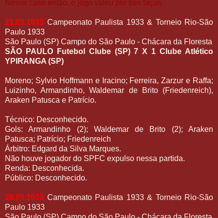
Nesse caso então, o jogo valeu por três taças.
21.05.1933
Campeonato Paulista 1933 & Torneio Rio-São
Paulo 1933
São Paulo (SP) Campo do São Paulo - Chácara da Floresta
SÃO PAULO Futebol Clube (SP) 7 X 1 Clube Atlético
YPIRANGA (SP)
Moreno; Sylvio Hoffmann e Iracino; Ferreira, Zarzur e Raffa;
Luizinho, Armandinho, Waldemar de Brito (Friedenreich),
Araken Patusca e Patrício.
Técnico: Desconhecido.
Gols: Armandinho (2); Waldemar de Brito (2); Araken
Patusca; Patrício; Friedenreich
Árbitro: Edgard da Silva Marques.
Não houve jogador do SPFC expulso nessa partida.
Renda: Desconhecida.
Público: Desconhecido.
28.05.1933
Campeonato Paulista 1933 & Torneio Rio-São
Paulo 1933
São Paulo (SP) Campo do São Paulo - Chácara da Floresta