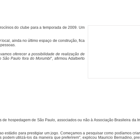
trocínios do clube para a temporada de 2009. Um
local, ainda no último espaço de construção, fica
 pessoas.
vamos oferecer a possibilidade de realização de
do São Paulo fora do Morumbi
", afirmou Adalberto
os de hospedagem de São Paulo, associados ou não à Associação Brasileira da In
o ao estádio para prestigiar um jogo. Começamos a pesquisar como podíamos cria
 podem utilizá-los da maneira que preferirem", explicou Mauricio Bernadino, pre