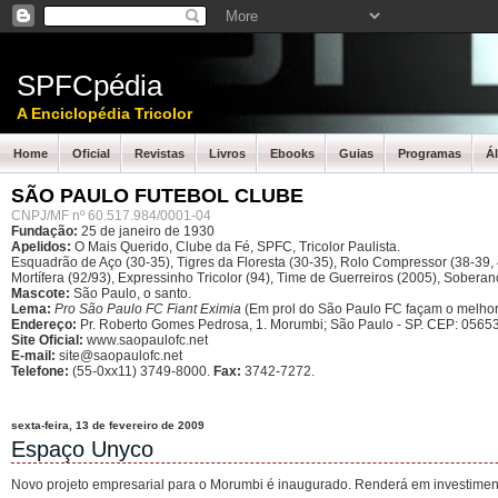
SPFCpédia
A Enciclopédia Tricolor
Home
Oficial
Revistas
Livros
Ebooks
Guias
Programas
Á
SÃO PAULO FUTEBOL CLUBE
CNPJ/MF nº 60.517.984/0001-04
Fundação:
25 de janeiro de 1930
Apelidos:
O Mais Querido, Clube da Fé, SPFC, Tricolor Paulista.
Esquadrão de Aço (30-35), Tigres da Floresta (30-35), Rolo Compressor (38-39, 4
Mortífera (92/93), Expressinho Tricolor (94), Time de Guerreiros (2005), Sober
Mascote:
São Paulo, o santo.
Lema:
Pro São Paulo FC Fiant Eximia
(Em prol do São Paulo FC façam o melhor
Endereço:
Pr. Roberto Gomes Pedrosa, 1. Morumbi; São Paulo - SP.
CEP: 05653
Site Oficial:
www.saopaulofc.net
E-mail:
site@saopaulofc.net
Telefone:
(55-0xx11) 3749-8000.
Fax:
3742-7272.
sexta-feira, 13 de fevereiro de 2009
Espaço Unyco
Novo projeto empresarial para o Morumbi é inaugurado. Renderá em investime