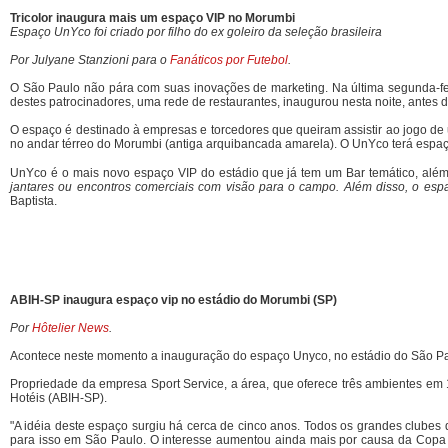
Tricolor inaugura mais um espaço VIP no Morumbi
Espaço UnYco foi criado por filho do ex goleiro da seleção brasileira
Por Julyane Stanzioni para o
Fanáticos por Futebol
.
O São Paulo não pára com suas inovações de marketing. Na última segunda-fei
destes patrocinadores, uma rede de restaurantes, inaugurou nesta noite, antes 
O espaço é destinado à empresas e torcedores que queiram assistir ao jogo de um
no andar térreo do Morumbi (antiga arquibancada amarela). O UnYco terá espaço
UnYco é o mais novo espaço VIP do estádio que já tem um Bar temático, além 
jantares ou encontros comerciais com visão para o campo. Além disso, o es
Baptista.
ABIH-SP inaugura espaço vip no estádio do Morumbi (SP)
Por
Hôtelier News
.
Acontece neste momento a inauguração do espaço Unyco, no estádio do São Pa
Propriedade da empresa Sport Service, a área, que oferece três ambientes em
Hotéis (ABIH-SP).
"A idéia deste espaço surgiu há cerca de cinco anos. Todos os grandes clube
para isso em São Paulo. O interesse aumentou ainda mais por causa da Copa de