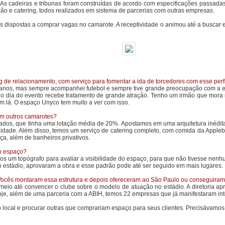
As cadeiras e tribunas foram construídas de acordo com especificações passadas
ção e catering, todos realizados em sistema de parcerias com outras empresas.
dispostas a comprar vagas no camarote. A receptividade o animou até a buscar exp
de relacionamento, com serviço para fomentar a ida de torcedores com esse perfi
os, mas sempre acompanhei futebol e sempre tive grande preocupação com a estrut
dia do evento recebe tratamento de grande atração. Tenho um irmão que mora na
em lá. O espaço Unyco tem muito a ver com isso.
om outros camarotes?
dos, que tinha uma lotação média de 20%. Apostamos em uma arquitetura inédita,
lidade. Além disso, temos um serviço de catering completo, com comida da Appl
a, além de banheiros privativos.
do espaço?
s um topógrafo para avaliar a visibilidade do espaço, para que não tivesse nenh
o estádio, aprovaram a obra e esse padrão pode até ser seguido em mais lugares.
cês montaram essa estrutura e depois ofereceram ao São Paulo ou conseguiram a
o até convencer o clube sobre o modelo de atuação no estádio. A diretoria apro
oje, além de uma parceria com a ABIH, temos 22 empresas que já manifestaram in
 local e procurar outras que comprariam espaço para seus clientes. Precisávamos 