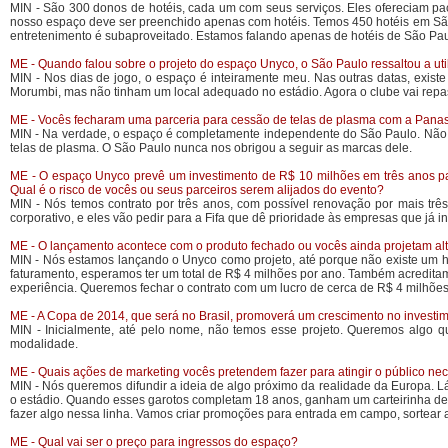
MIN - São 300 donos de hotéis, cada um com seus serviços. Eles ofereciam pac
nosso espaço deve ser preenchido apenas com hotéis. Temos 450 hotéis em São 
entretenimento é subaproveitado. Estamos falando apenas de hotéis de São Pau
ME - Quando falou sobre o projeto do espaço Unyco, o São Paulo ressaltou a uti
MIN - Nos dias de jogo, o espaço é inteiramente meu. Nas outras datas, exis
Morumbi, mas não tinham um local adequado no estádio. Agora o clube vai repa
ME - Vocês fecharam uma parceria para cessão de telas de plasma com a Panaso
MIN - Na verdade, o espaço é completamente independente do São Paulo. Não 
telas de plasma. O São Paulo nunca nos obrigou a seguir as marcas dele.
ME - O espaço Unyco prevê um investimento de R$ 10 milhões em três anos pa
Qual é o risco de vocês ou seus parceiros serem alijados do evento?
MIN - Nós temos contrato por três anos, com possível renovação por mais três
corporativo, e eles vão pedir para a Fifa que dê prioridade às empresas que já in
ME - O lançamento acontece com o produto fechado ou vocês ainda projetam alt
MIN - Nós estamos lançando o Unyco como projeto, até porque não existe um hi
faturamento, esperamos ter um total de R$ 4 milhões por ano. Também acreditam
experiência. Queremos fechar o contrato com um lucro de cerca de R$ 4 milhões
ME - A Copa de 2014, que será no Brasil, promoverá um crescimento no investim
MIN - Inicialmente, até pelo nome, não temos esse projeto. Queremos algo 
modalidade.
ME - Quais ações de marketing vocês pretendem fazer para atingir o público n
MIN - Nós queremos difundir a ideia de algo próximo da realidade da Europa. L
o estádio. Quando esses garotos completam 18 anos, ganham um carteirinha de a
fazer algo nessa linha. Vamos criar promoções para entrada em campo, sortear a
ME - Qual vai ser o preço para ingressos do espaço?