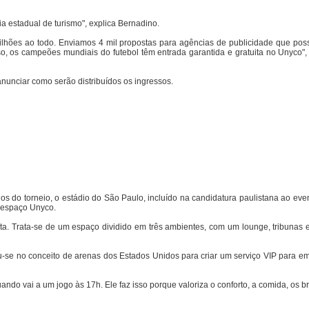
a estadual de turismo", explica Bernadino.
ilhões ao todo. Enviamos 4 mil propostas para agências de publicidade que pos
so, os campeões mundiais do futebol têm entrada garantida e gratuita no Unyco",
unciar como serão distribuídos os ingressos.
 do torneio, o estádio do São Paulo, incluído na candidatura paulistana ao event
o espaço Unyco.
eta. Trata-se de um espaço dividido em três ambientes, com um lounge, tribunas e
ou-se no conceito de arenas dos Estados Unidos para criar um serviço VIP para e
o vai a um jogo às 17h. Ele faz isso porque valoriza o conforto, a comida, os br