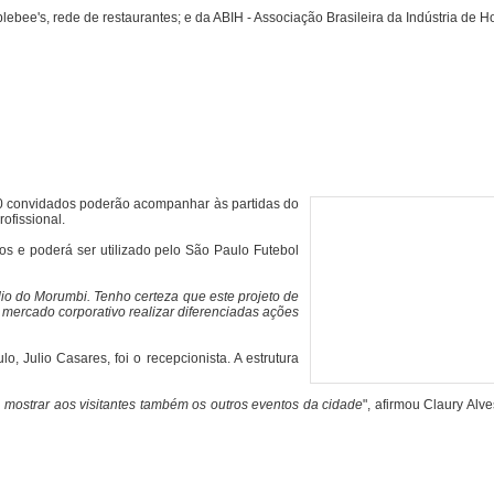
ee's, rede de restaurantes; e da ABIH - Associação Brasileira da Indústria de Ho
0 convidados poderão acompanhar às partidas do
ofissional.
os e poderá ser utilizado pelo São Paulo Futebol
io do Morumbi. Tenho certeza que este projeto de
mercado corporativo realizar diferenciadas ações
Julio Casares, foi o recepcionista. A estrutura
ta mostrar aos visitantes também os outros eventos da cidade
", afirmou Claury Alve