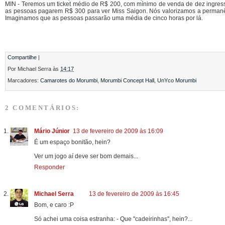
MIN - Teremos um ticket médio de R$ 200, com mínimo de venda de dez ingress
as pessoas pagarem R$ 300 para ver Miss Saigon. Nós valorizamos a permanê
Imaginamos que as pessoas passarão uma média de cinco horas por lá.
Compartilhe
|
Por
Michael Serra
às
14:17
Marcadores:
Camarotes do Morumbi
,
Morumbi Concept Hall
,
UnYco Morumbi
2 COMENTÁRIOS:
Mário Júnior
13 de fevereiro de 2009 às 16:09
É um espaço bonitão, hein?
Ver um jogo aí deve ser bom demais...
Responder
Michael Serra
13 de fevereiro de 2009 às 16:45
Bom, e caro :P
Só achei uma coisa estranha: - Que ''cadeirinhas'', hein?...