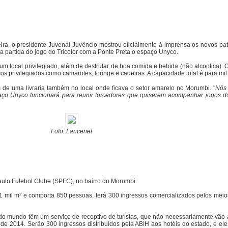
ra, o presidente Juvenal Juvêncio mostrou oficialmente à imprensa os novos pa
da partida do jogo do Tricolor com a Ponte Preta o espaço Unyco.
 local privilegiado, além de desfrutar de boa comida e bebida (não alcoolica). O 
s privilegiados como camarotes, lounge e cadeiras. A capacidade total é para mil
de uma livraria também no local onde ficava o setor amarelo no Morumbi. "
Nós 
paço Unyco funcionará para reunir torcedores que quiserem acompanhar jogos 
Foto: Lancenet
ulo Futebol Clube (SPFC), no bairro do Morumbi.
 1 mil m² e comporta 850 pessoas, terá 300 ingressos comercializados pelos mei
s do mundo têm um serviço de receptivo de turistas, que não necessariamente vã
 2014. Serão 300 ingressos distribuídos pela ABIH aos hotéis do estado, e eles