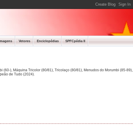
Imagens
Vetores
Enciclopédias
SPFCpédia II
bi (60-), Máquina Tricolor (80/81), Tricolaço (80/81), Menudos do Morumbi (85-89
mpeão de Tudo (2024).