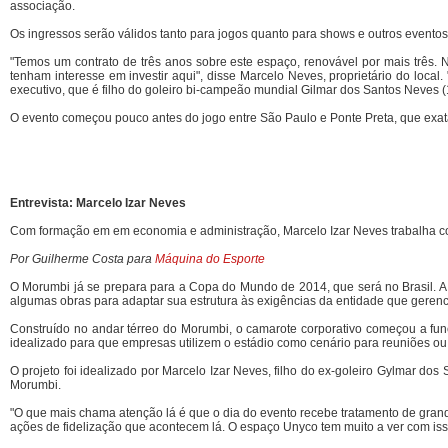
associação.
Os ingressos serão válidos tanto para jogos quanto para shows e outros eventos 
"Temos um contrato de três anos sobre este espaço, renovável por mais três.
tenham interesse em investir aqui", disse Marcelo Neves, proprietário do loca
executivo, que é filho do goleiro bi-campeão mundial Gilmar dos Santos Neves 
O evento começou pouco antes do jogo entre São Paulo e Ponte Preta, que exat
Entrevista: Marcelo Izar Neves
Com formação em em economia e administração, Marcelo Izar Neves trabalha c
Por Guilherme Costa para
Máquina do Esporte
O Morumbi já se prepara para a Copa do Mundo de 2014, que será no Brasil. A d
algumas obras para adaptar sua estrutura às exigências da entidade que gerenc
Construído no andar térreo do Morumbi, o camarote corporativo começou a funci
idealizado para que empresas utilizem o estádio como cenário para reuniões ou
O projeto foi idealizado por Marcelo Izar Neves, filho do ex-goleiro Gylmar 
Morumbi.
"O que mais chama atenção lá é que o dia do evento recebe tratamento de grande
ações de fidelização que acontecem lá. O espaço Unyco tem muito a ver com iss