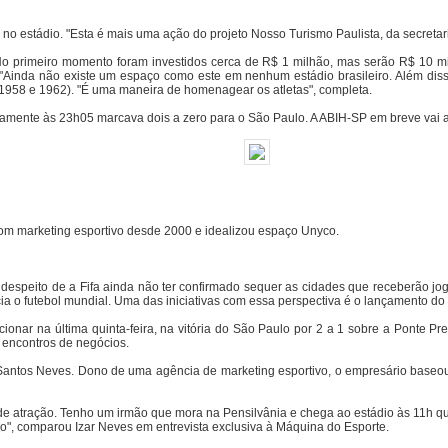
no estádio. "Esta é mais uma ação do projeto Nosso Turismo Paulista, da secretari
 No primeiro momento foram investidos cerca de R$ 1 milhão, mas serão R$ 10 m
l. "Ainda não existe um espaço como este em nenhum estádio brasileiro. Além dis
(1958 e 1962). "É uma maneira de homenagear os atletas", completa.
amente às 23h05 marcava dois a zero para o São Paulo. A ABIH-SP em breve vai an
om marketing esportivo desde 2000 e idealizou espaço Unyco.
espeito de a Fifa ainda não ter confirmado sequer as cidades que receberão jogos
ia o futebol mundial. Uma das iniciativas com essa perspectiva é o lançamento d
onar na última quinta-feira, na vitória do São Paulo por 2 a 1 sobre a Ponte Pr
 encontros de negócios.
dos Santos Neves. Dono de uma agência de marketing esportivo, o empresário base
 atração. Tenho um irmão que mora na Pensilvânia e chega ao estádio às 11h quand
o", comparou Izar Neves em entrevista exclusiva à Máquina do Esporte.