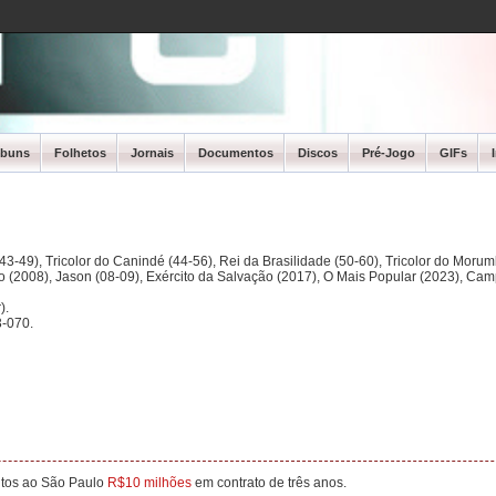
lbuns
Folhetos
Jornais
Documentos
Discos
Pré-Jogo
GIFs
3-49), Tricolor do Canindé (44-56), Rei da Brasilidade (50-60), Tricolor do Morum
ano (2008), Jason (08-09), Exército da Salvação (2017), O Mais Popular (2023), Ca
).
-070.
ntos ao São Paulo
R$10 milhões
em contrato de três anos.