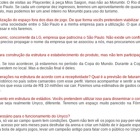
otes de visitas ao Playcenter, à peça Miss Saigon, mas não ao Morumbi. O Rio d
Paulo. Se cada um comprar dez ingressos, teremos um aproveitamento de quase to
lo, mas podemos ter um anel inteiro no Morumbi para uso do turismo.
lização do espaço fora dos dias de jogo. De que forma vocês pretendem viabilizar
te uma sociedade entre o São Paulo e a minha empresa para a utilização. O que
ssar e nós faremos.
nic, concorrente da LG, empresa que patrocina o São Paulo. Não existe um confli
preciso propagar o nome da empresa que se associou a nós, mas procuramos uma 
ra construção da estrutura e estabelecimento do produto, mas não tem particip
. Se isso acontecer, já estaremos no período da Copa do Mundo. Durante a Copa,
vestem no local. Mas a decisão final é deles.
erações na estrutura de acordo com a receptividade? Qual é a previsão de fatura
stórico no país sobre camarotes com esse perfil. Vamos acompanhar e sentir a r
os que essa conta de R$ 10 milhões vai cair. Fizemos uma estimativa de gastos co
.
ento em estrutura de estádios. Vocês pretendem utilizar isso para disseminar o c
que seja realmente Unyco, diferente. Teremos um espaço muito parecido na Fór
ecessário para o funcionamento do Unyco?
á, só vai ao campo quem tem condições. Quem não tem vê os jogos no pay-per-view
cesso por seis meses para desfrutar da arena e criar um hábito de ir àquele esp
 bola de alguns jogos, levar um campeão antigo para falar com o público no Unyco