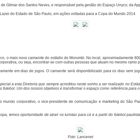
de Gilmar dos Santos Neves, e responsável pela gestão do Espaço Unyco; da Appleb
 e Lazer do Estado de São Paulo, em ações voltadas para a Copa do Mundo 2014.
co, o mais novo camarote do estádio do Morumbi. No local, aproximadamente 80
corporativa, ou seja, encontrar-se com outras pessoas que atuam no mesmo ramo pr
amente em dias de jogos. O camarote será disponibilizado para os dias sem jog
al a esta Diretoria que sempre acreditou neste sonho a ser realizado no Estád
futebol. Um dos nossos objetivos é transformar o espaço como referência para o 
mundo corporativo, o vice-presidente de comunicação e marketing do São Paulo, 
a, temos oportunidade de atrair os turistas para cá e a partir do futebol paulis
Foto: Lancenet