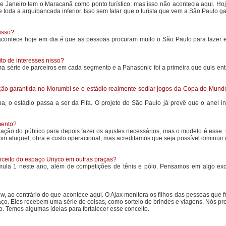
e Janeiro tem o Maracanã como ponto turístico, mas isso não acontecia aqui. Ho
da a arquibancada inferior. Isso sem falar que o turista que vem a São Paulo ga
 isso?
 acontece hoje em dia é que as pessoas procuram muito o São Paulo para fazer 
to de interesses nisso?
série de parceiros em cada segmento e a Panasonic foi a primeira que quis ent
ação garantida no Morumbi se o estádio realmente sediar jogos da Copa do Mund
 o estádio passa a ser da Fifa. O projeto do São Paulo já prevê que o anel inf
mento?
eação do público para depois fazer os ajustes necessários, mas o modelo é esse.
m aluguel, obra e custo operacional, mas acreditamos que seja possível diminuir 
onceito do espaço Unyco em outras praças?
mula 1 neste ano, além de competições de tênis e pólo. Pensamos em algo exc
, ao contrário do que acontece aqui. O Ajax monitora os filhos das pessoas que 
aço. Eles recebem uma série de coisas, como sorteio de brindes e viagens. Nós p
. Temos algumas ideias para fortalecer esse conceito.