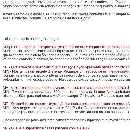
O projeto do espaço Unyco prevê investimento de R$ 10 milhões em três anos. 
ainda apresenta como diferenciais os serviços de limpeza, segurança, climatiza
Antes mesmo de o espaço ser inaugurado, Izar Neves contabilizava 22 empresas 
ação similar na Fórmula 1 e em torneios de tênis e pólo.
Leia a entrevista na íntegra a seguir:
Máquina do Esporte - O espaço Unyco é um camarote corporativo para marketing 
Marcelo Izar Neves - Tenho uma empresa de marketing esportivo há quase dez an
quem chama mais atenção nesse aspecto. O que mais chama atenção lá é que o 
valoriza o conforto, a comida, os brindes e as ações de fidelização que acontec
ME - Quais são os diferenciais que o espaço Unyco apresenta para concorrer c
MIN - Nós temos um projeto diferente. Pegamos um espaço de mil metros quadra
lounge mais descontraído, onde as pessoas podem conversar com mais tranqui
polegadas, em um espaço coberto. Há equipes exclusivas de limpeza e seguranç
ME - A reforma estrutural obrigou vocês a diminuírem a capacidade de público 
MIN - Tivemos uma queda para 800 lugares por conta do lounge. Mas contratamo
piso em 1,60m para melhorar a visão do campo. Os fiscais da Fifa passaram pel
ME - Os serviços do espaço Unyco são baseados em parcerias com empresas. Vo
MIN - Nós negociamos primeiro com o São Paulo. Conversamos por um ano e mei
começou a procurar parceiros e interessados desde outubro do ano passado. H
São dois tipos de parcerias: precisamos fechar com empresas que investiriam no
ME - Qual é a importância dessa parceria com a ABIH?