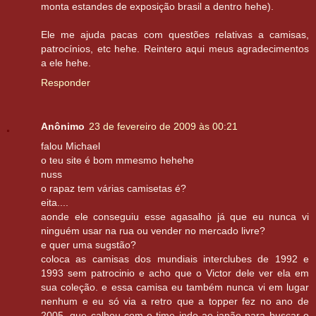
monta estandes de exposição brasil a dentro hehe).
Ele me ajuda pacas com questões relativas a camisas,
patrocínios, etc hehe. Reintero aqui meus agradecimentos
a ele hehe.
Responder
Anônimo
23 de fevereiro de 2009 às 00:21
falou Michael
o teu site é bom mmesmo hehehe
nuss
o rapaz tem várias camisetas é?
eita....
aonde ele conseguiu esse agasalho já que eu nunca vi
ninguém usar na rua ou vender no mercado livre?
e quer uma sugstão?
coloca as camisas dos mundiais interclubes de 1992 e
1993 sem patrocinio e acho que o Victor dele ver ela em
sua coleção. e essa camisa eu também nunca vi em lugar
nenhum e eu só via a retro que a topper fez no ano de
2005, que calhou com o time indo ao japão para buscar o