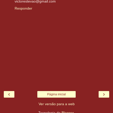
victorestevao@gmail.com
Responder
‹
›
Página inicial
Ver versão para a web
Tecnologia do
Blogger
.