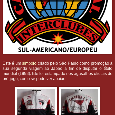
Este é um
símbolo
criado pelo São Paulo como promoção à
sua segunda viagem ao Japão a fim de disputar o título
mundial (1993). Ele foi estampado nos agasalhos oficiais de
pré-jogo, como se pode ver abaixo: