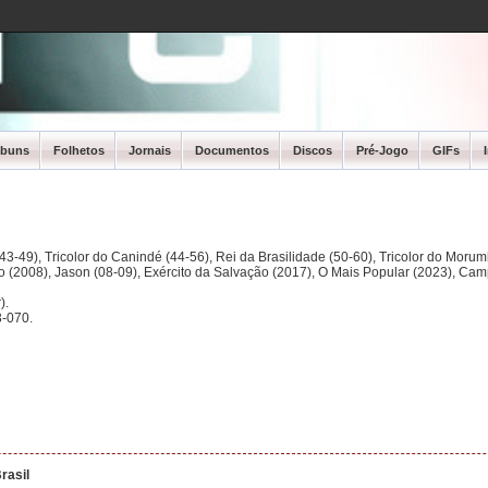
lbuns
Folhetos
Jornais
Documentos
Discos
Pré-Jogo
GIFs
3-49), Tricolor do Canindé (44-56), Rei da Brasilidade (50-60), Tricolor do Morum
ano (2008), Jason (08-09), Exército da Salvação (2017), O Mais Popular (2023), Ca
).
-070.
rasil