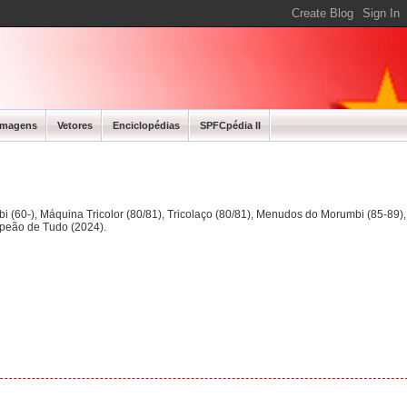
Imagens
Vetores
Enciclopédias
SPFCpédia II
bi (60-), Máquina Tricolor (80/81), Tricolaço (80/81), Menudos do Morumbi (85-89
mpeão de Tudo (2024).