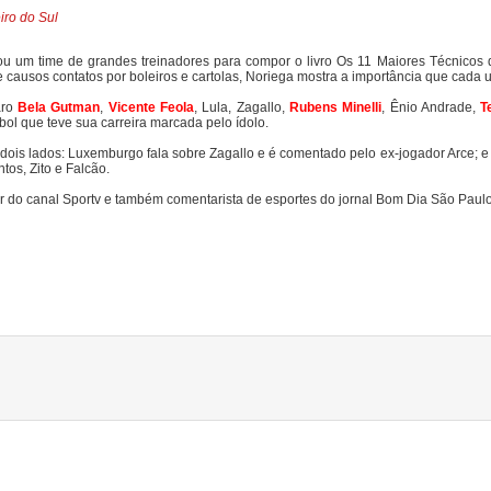
iro do Sul
ou um time de grandes treinadores para compor o livro Os 11 Maiores Técnicos 
s e causos contatos por boleiros e cartolas, Noriega mostra a importância que cada
aro
Bela Gutman
,
Vicente Feola
, Lula, Zagallo,
Rubens Minelli
, Ênio Andrade,
T
bol que teve sua carreira marcada pelo ídolo.
 dois lados: Luxemburgo fala sobre Zagallo e é comentado pelo ex-jogador Arce; e 
tos, Zito e Falcão.
r do canal Sportv e também comentarista de esportes do jornal Bom Dia São Paulo