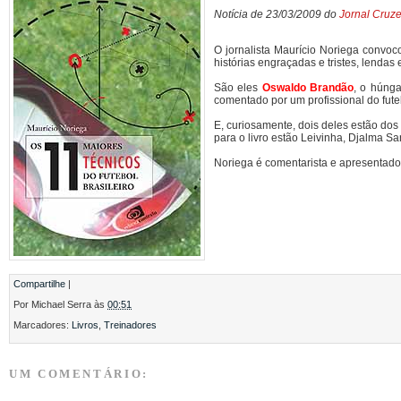
Notícia de 23/03/2009 do
Jornal Cruze
O jornalista Maurício Noriega convoc
histórias engraçadas e tristes, lenda
São eles
Oswaldo Brandão
, o húng
comentado por um profissional do fute
E, curiosamente, dois deles estão dos
para o livro estão Leivinha, Djalma San
Noriega é comentarista e apresentado
Compartilhe
|
Por
Michael Serra
às
00:51
Marcadores:
Livros
,
Treinadores
UM COMENTÁRIO: