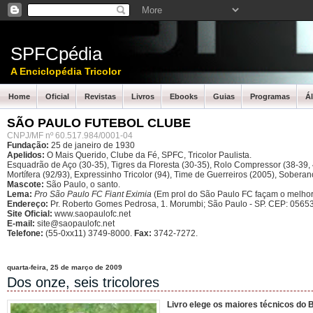
SPFCpédia
A Enciclopédia Tricolor
Home
Oficial
Revistas
Livros
Ebooks
Guias
Programas
Á
SÃO PAULO FUTEBOL CLUBE
CNPJ/MF nº 60.517.984/0001-04
Fundação:
25 de janeiro de 1930
Apelidos:
O Mais Querido, Clube da Fé, SPFC, Tricolor Paulista.
Esquadrão de Aço (30-35), Tigres da Floresta (30-35), Rolo Compressor (38-39, 4
Mortífera (92/93), Expressinho Tricolor (94), Time de Guerreiros (2005), Sober
Mascote:
São Paulo, o santo.
Lema:
Pro São Paulo FC Fiant Eximia
(Em prol do São Paulo FC façam o melhor
Endereço:
Pr. Roberto Gomes Pedrosa, 1. Morumbi; São Paulo - SP.
CEP: 05653
Site Oficial:
www.saopaulofc.net
E-mail:
site@saopaulofc.net
Telefone:
(55-0xx11) 3749-8000.
Fax:
3742-7272.
quarta-feira, 25 de março de 2009
Dos onze, seis tricolores
Livro elege os maiores técnicos do B