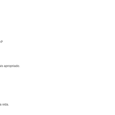
 =P
s apropriado.
a vida.