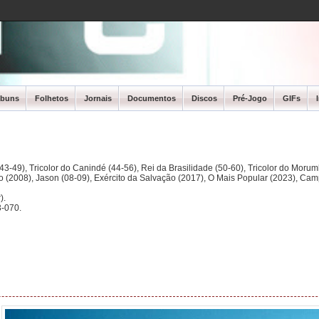
lbuns
Folhetos
Jornais
Documentos
Discos
Pré-Jogo
GIFs
3-49), Tricolor do Canindé (44-56), Rei da Brasilidade (50-60), Tricolor do Morum
ano (2008), Jason (08-09), Exército da Salvação (2017), O Mais Popular (2023), Ca
).
-070.