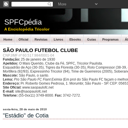
SPFCpédia
A Enciclopédia Tricolor
Home
Oficial
Revistas
Livros
Ebooks
Guias
Programas
Á
SÃO PAULO FUTEBOL CLUBE
CNPJ/MF nº 60.517.984/0001-04
Fundação:
25 de janeiro de 1930
Apelidos:
O Mais Querido, Clube da Fé, SPFC, Tricolor Paulista.
Esquadrão de Aço (30-35), Tigres da Floresta (30-35), Rolo Compressor (38-39, 4
Mortífera (92/93), Expressinho Tricolor (94), Time de Guerreiros (2005), Sober
Mascote:
São Paulo, o santo.
Lema:
Pro São Paulo FC Fiant Eximia
(Em prol do São Paulo FC façam o melhor
Endereço:
Pr. Roberto Gomes Pedrosa, 1. Morumbi; São Paulo - SP.
CEP: 05653
Site Oficial:
www.saopaulofc.net
E-mail:
site@saopaulofc.net
Telefone:
(55-0xx11) 3749-8000.
Fax:
3742-7272.
sexta-feira, 28 de maio de 2010
"Estádio" de Cotia