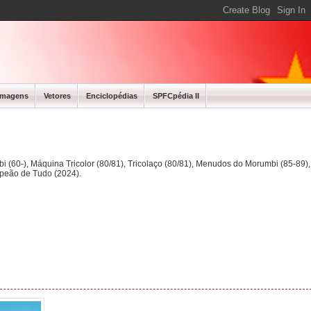
Imagens
Vetores
Enciclopédias
SPFCpédia II
bi (60-), Máquina Tricolor (80/81), Tricolaço (80/81), Menudos do Morumbi (85-89
mpeão de Tudo (2024).