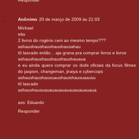
Responder
Anônimo
20 de março de 2009 às 21:03
Michael
eita
2 livros do rogério ceni ao mesmo tempo???
ashaushaushaushaushausahau
tô lascado então... aja grana pra comprar livros e livros
ashaushaushaushaushaushauaua
e eu ainda quero comprar os dvds oficiais da focus filmes
do jaspion, changeman, jiraiya e cybercops
ashaushaushausuaushauishausuasusu
tô lascado
ashaushausuauauauauauauauauauaua
ass: Eduardo
Responder