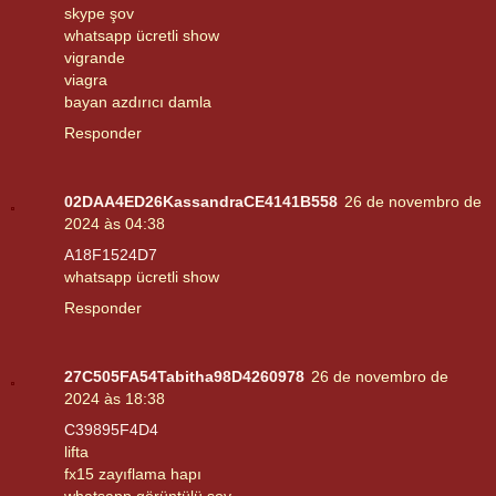
skype şov
whatsapp ücretli show
vigrande
viagra
bayan azdırıcı damla
Responder
02DAA4ED26KassandraCE4141B558
26 de novembro de
2024 às 04:38
A18F1524D7
whatsapp ücretli show
Responder
27C505FA54Tabitha98D4260978
26 de novembro de
2024 às 18:38
C39895F4D4
lifta
fx15 zayıflama hapı
whatsapp görüntülü şov