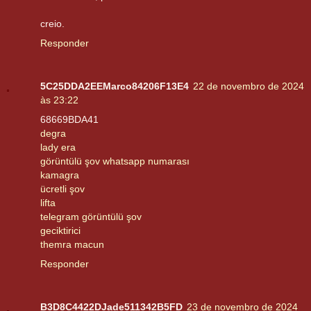
creio.
Responder
5C25DDA2EEMarco84206F13E4
22 de novembro de 2024
às 23:22
68669BDA41
degra
lady era
görüntülü şov whatsapp numarası
kamagra
ücretli şov
lifta
telegram görüntülü şov
geciktirici
themra macun
Responder
B3D8C4422DJade511342B5FD
23 de novembro de 2024