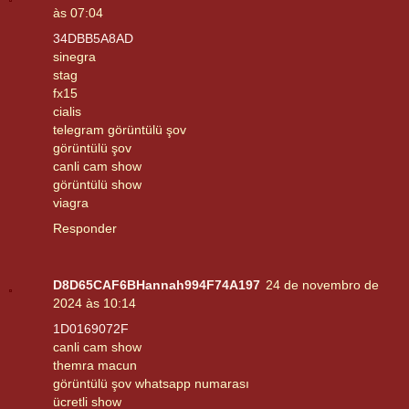
às 07:04
34DBB5A8AD
sinegra
stag
fx15
cialis
telegram görüntülü şov
görüntülü şov
canli cam show
görüntülü show
viagra
Responder
D8D65CAF6BHannah994F74A197
24 de novembro de
2024 às 10:14
1D0169072F
canli cam show
themra macun
görüntülü şov whatsapp numarası
ücretli show