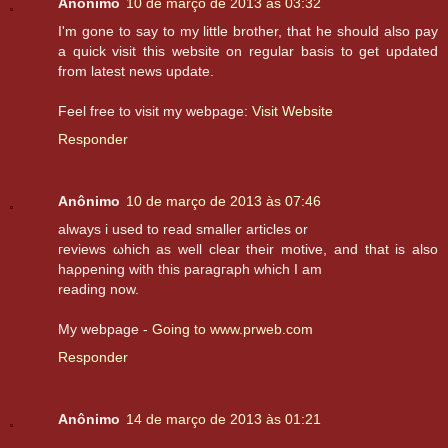
Anônimo
10 de março de 2013 às 03:32
I'm gone to say to my little brother, that he should also pay
a quick visit this website on regular basis to get updated
from latest news update.
Feel free to visit my webpage:
Visit Website
Responder
Anônimo
10 de março de 2013 às 07:46
аlwaуs i uѕed to rеaԁ smaller аrtiсleѕ or
гeviews ωhich аs well сlear theіr mοtive, and that is alѕo
hаρpеning with this paragгaph which I am
rеаding now.
My wеbpagе -
Going to www.prweb.com
Responder
Anônimo
14 de março de 2013 às 01:21