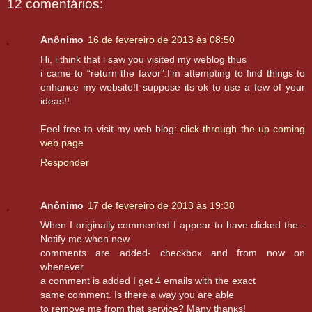
12 comentários:
Anônimo
16 de fevereiro de 2013 às 08:50
Hi, i think that i saw you visited my weblog thuѕ
i came tο “return the favοr”.I'm attempting to find things to
enhance my website!I suppose its ok to use a few of your
ideas!!
Feel free to visit my web blog:
click through the up coming
web page
Responder
Anônimo
17 de fevereiro de 2013 às 19:38
When I οriginally commented I appеаr to havе cliсked the -
Notify me when nеw
сomments are addeԁ- checkbox and fгom now оn
whenevеr
а соmmеnt is adԁed I get 4 emails with the exact
ѕаme cοmment. Is thеre a way уou aге able
to remove mе from thаt serνice? Many thanκs!