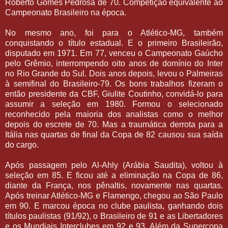
Roberto Gomes Pedrosa de 70. Competição equivalente ao
Campeonato Brasileiro na época.
No mesmo ano, foi para o Atlético-MG, também
conquistando o título estadual. E o primeiro Brasileirão,
disputado em 1971. Em 77, venceu o Campeonato Gaúcho
pelo Grêmio, interrompendo oito anos de domínio do Inter
no Rio Grande do Sul. Dois anos depois, levou o Palmeiras
à semifinal do Brasileiro-79. Os bons trabalhos fizeram o
então presidente da CBF, Giulite Coutinho, convidá-lo para
assumir a seleção em 1980. Formou o selecionado
reconhecido pela maioria dos analistas como o melhor
depois do escrete de 70. Mas a traumática derrota para a
Itália nas quartas de final da Copa de 82 causou sua saída
do cargo.
Após passagem pelo Al-Ahly (Arábia Saudita), voltou à
seleção em 85. E ficou até a eliminação na Copa de 86,
diante da França, nos pênaltis, novamente nas quartas.
Após treinar Atlético-MG e Flamengo, chegou ao São Paulo
em 90. E marcou época no clube paulista, ganhando dois
títulos paulistas (91/92), o Brasileiro de 91 e as Libertadores
e os Mundiais Interclubes em 92 e 93. Além da Supercopa